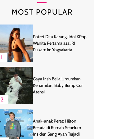
MOST POPULAR
Potret Dita Karang, Idol KPop
Wanita Pertama asal RI
Pulkam ke Yogyakarta
1
Gaya Irish Bella Umumkan
Kehamilan, Baby Bump Curi
Atensi
2
Anak-anak Perez Hilton
Berada di Rumah Sebelum
Insiden Sang Ayah Terjadi