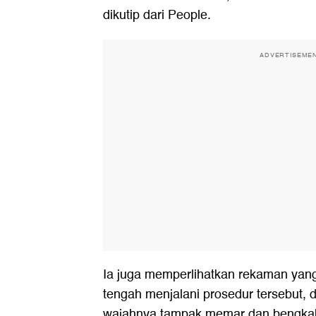
dikutip dari People.
ADVERTISEME
Ia juga memperlihatkan rekaman yan
tengah menjalani prosedur tersebut, di
wajahnya tampak memar dan bengkak