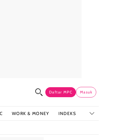
Daftar MPC
Masuk
C
WORK & MONEY
INDEKS