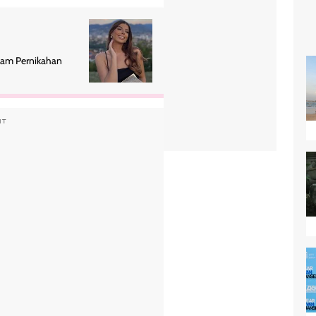
alam Pernikahan
NT