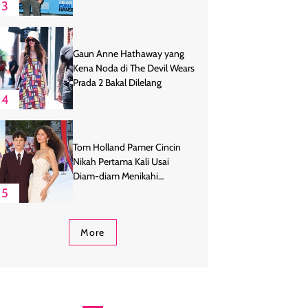
3
Gaun Anne Hathaway yang
Kena Noda di The Devil Wears
Prada 2 Bakal Dilelang
4
Tom Holland Pamer Cincin
Nikah Pertama Kali Usai
Diam-diam Menikahi
Zendaya
5
More