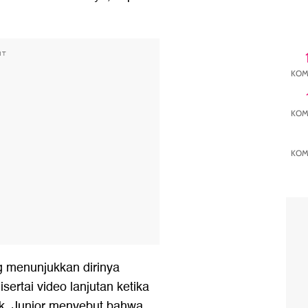
NT
KOM
KOM
KOM
g menunjukkan dirinya
sertai video lanjutan ketika
. Junior menyebut bahwa