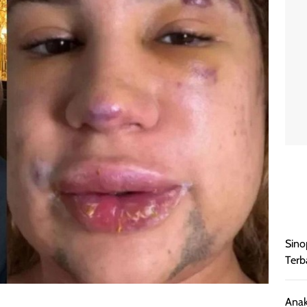
Sino
Terb
Anak