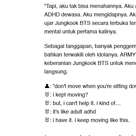
"Tapi, aku tak bisa menahannya. Aku a
ADHD dewasa. Aku mengidapnya. Aku t
ujar Jungkook BTS secara terbuka t
mental untuk pertama kalinya.
Sebagai tanggapan, banyak penggema
bahkan terwakili oleh idolanya. ARM
keberanian Jungkook BTS untuk mence
langsung.
👤: "don't move when you're sitting d
🐰: i kept moving?
🐰: but, i can't help it. i kind of…
🐰: it's like adult adhd
🐰: i have it. i keep moving like this.