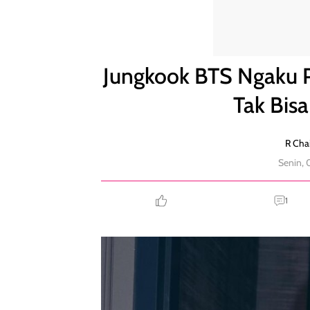
Jungkook BTS Ngaku Penderita ADHD Usai Ditegur
Jungkook BTS Ngaku 
Tak Bis
R Chai
Senin, 
1