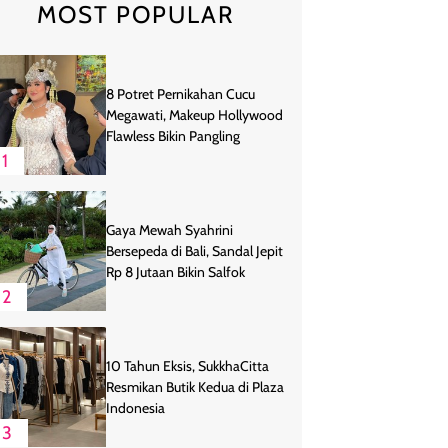
MOST POPULAR
8 Potret Pernikahan Cucu
Megawati, Makeup Hollywood
Flawless Bikin Pangling
1
Gaya Mewah Syahrini
Bersepeda di Bali, Sandal Jepit
Rp 8 Jutaan Bikin Salfok
2
10 Tahun Eksis, SukkhaCitta
Resmikan Butik Kedua di Plaza
Indonesia
3