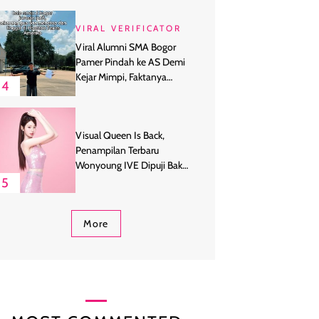
VIRAL VERIFICATOR
Viral Alumni SMA Bogor
Pamer Pindah ke AS Demi
Kejar Mimpi, Faktanya
4
Ternyata
Visual Queen Is Back,
Penampilan Terbaru
Wonyoung IVE Dipuji Bak
Barbie Hidup
5
More