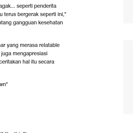
gak... seperti penderita
erus bergerak seperti ini,"
entang gangguan kesehatan
r yang merasa relatable
Y juga mengapresiasi
ritakan hal itu secara
own"