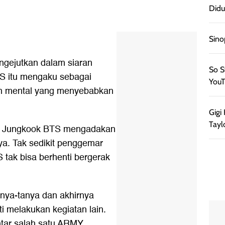
Didu
Sino
gejutkan dalam siaran
So S
S itu mengaku sebagai
YouT
n mental yang menyebabkan
Gigi
Tayl
), Jungkook BTS mengadakan
ya. Tak sedikit penggemar
tak bisa berhenti bergerak
nya-tanya dan akhirnya
 melakukan kegiatan lain.
tar salah satu ARMY.