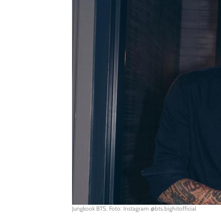
Jungkook BTS. Foto: Instagram @bts.bighitofficial