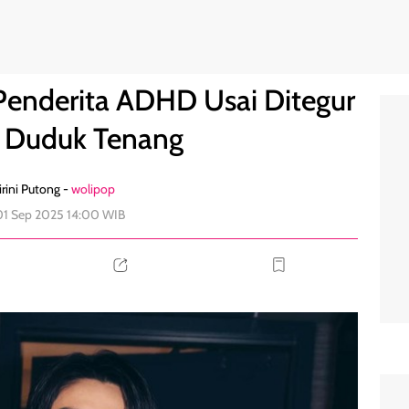
 Tak Bisa Duduk Tenang
1
Penderita ADHD Usai Ditegur
a Duduk Tenang
rini Putong -
wolipop
01 Sep 2025 14:00 WIB