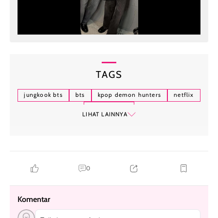
TAGS
jungkook bts
bts
kpop demon hunters
netflix
hallyu-verse
LIHAT LAINNYA
0
Komentar