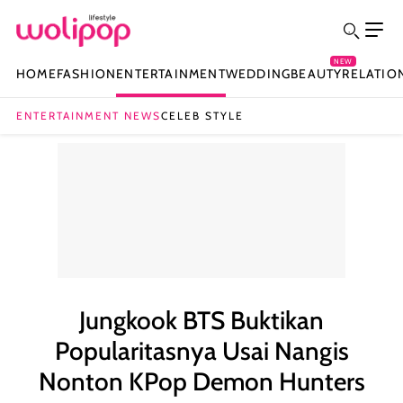
NEW
HOME
FASHION
ENTERTAINMENT
WEDDING
BEAUTY
RELATIO
ENTERTAINMENT NEWS
CELEB STYLE
Jungkook BTS Buktikan
Popularitasnya Usai Nangis
Nonton KPop Demon Hunters