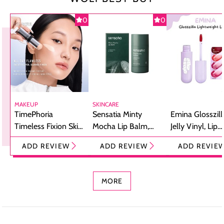
0
0
MAKEUP
SKINCARE
TimePhoria
Sensatia Minty
Emina Glosszill
Timeless Fixion Skin
Mocha Lip Balm,
Jelly Vinyl, Lip
Tint Stick,
Pelembap Bibir
Cream Glossy
ADD REVIEW
ADD REVIEW
ADD REVIE
Foundation dan
dengan Aroma
Ringan dengan 
Concealer 2-in-1
Cokelat
Bibir Plumpy
MORE