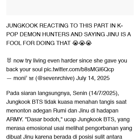
JUNGKOOK REACTING TO THIS PART IN K-
POP DEMON HUNTERS AND SAYING JINU IS A
FOOL FOR DOING THAT 😭😭😭
🐰 now try living even harder since she gave you
back your soul
pic.twitter.com/b8sMGl6Qcp
— moni⁷ 𖠌 (@sevenrchive)
July 14, 2025
Pada siaran langsungnya, Senin (14/7/2025),
Jungkook BTS tidak kuasa menahan tangis saat
menonton adegan Rumi dan Jinu di hadapan
ARMY. "Dasar bodoh," ucap Jungkook BTS, yang
merasa emosional usai melihat pengorbanan yang
dibuat Jinu karena berada di posisi sulit antara