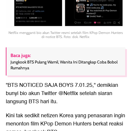
Netflix mengganti bio akun Twitter resmi setelah film KPop Demon Hunters
di-notice BTS. Foto: dok. Netflix
Baca juga:
Jungkook BTS Pulang Wamil, Wanita Ini Ditangkap Coba Bobol
Rumahnya
"BTS NOTICED SAJA BOYS 7.01.25," demikian
bunyi bio akun Twitter @Netflix setelah siaran
langsung BTS hari itu.
Kini tak sedikit netizen Korea yang penasaran ingin
menonton film KPop Demon Hunters berkat reaksi