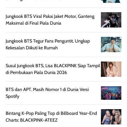
sehingga tetap
Bright Glow
cocok dipakai 
nyaman dipakai
memberikan efek
aktifitas outdo
Jungkook BTS Viral Pakai Jaket Motor, Ganteng
untuk aktivitas
akhir yang
juga. baru
Maksimal di Final Piala Dunia
harian, baik
membuat kulit
pemakaaian 6
sebelum maupun
tampak lebih
bulan tapi ker
setelah
cerah, namun
bersihnya mu
Jungkook BTS Tegur Fans Penguntit, Ungkap
beraktivitas di luar
hasilnya tetap
ku
Kekesalan Diikuti ke Rumah
ruangan. Selain
dapat berbeda
memberikan
pada setiap jenis
Susul Jungkook BTS, Lisa BLACKPINK Siap Tampil
aroma pada
kulit. Produk ini
di Pembukaan Piala Dunia 2026
rambut, produk ini
mengandung
juga membantu
Amino dan
rambut terasa
Vitamin C, serta
BTS dan APT. Masih Nomor 1 di Dunia Versi
lebih halus dan
dilengkapi SPF 35
Spotify
mudah diatur
PA+++ untuk
setelah
membantu
Bintang K-Pop Paling Top di Billboard Year-End
diaplikasikan.
melindungi kulit
Charts: BLACKPINK-ATEEZ
Kemasannya
dari paparan sinar