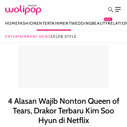
NEW
HOME
FASHION
ENTERTAINMENT
WEDDING
BEAUTY
RELATIO
ENTERTAINMENT NEWS
CELEB STYLE
4 Alasan Wajib Nonton Queen of
Tears, Drakor Terbaru Kim Soo
Hyun di Netflix