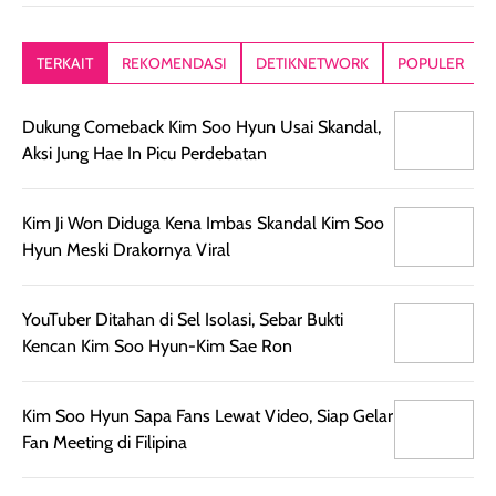
kesan rambut
Produk juga
mutul botolny
lebih segar
memberikan hasil
meruncing jadi
TERKAIT
REKOMENDASI
DETIKNETWORK
POPULER
setelah
akhir yang
pas buat nakar
digunakan.
nyaman tanpa
sunscreennya.
Dukung Comeback Kim Soo Hyun Usai Skandal,
Wanginya tidak
terasa lengket
terus udah SP
Aksi Jung Hae In Picu Perdebatan
terasa berlebihan
berlebihan. Varian
40 yang pasti
sehingga tetap
Bright Glow
cocok dipakai 
nyaman dipakai
memberikan efek
aktifitas outdo
Kim Ji Won Diduga Kena Imbas Skandal Kim Soo
untuk aktivitas
akhir yang
juga. baru
Hyun Meski Drakornya Viral
harian, baik
membuat kulit
pemakaaian 6
sebelum maupun
tampak lebih
bulan tapi ker
setelah
cerah, namun
bersihnya mu
YouTuber Ditahan di Sel Isolasi, Sebar Bukti
beraktivitas di luar
hasilnya tetap
ku
Kencan Kim Soo Hyun-Kim Sae Ron
ruangan. Selain
dapat berbeda
memberikan
pada setiap jenis
Kim Soo Hyun Sapa Fans Lewat Video, Siap Gelar
aroma pada
kulit. Produk ini
Fan Meeting di Filipina
rambut, produk ini
mengandung
juga membantu
Amino dan