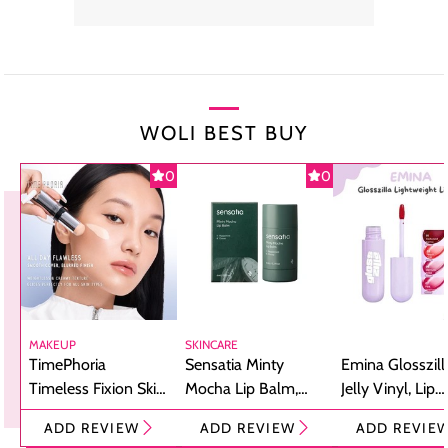
WOLI BEST BUY
0
0
MAKEUP
SKINCARE
TimePhoria
Sensatia Minty
Emina Glosszill
Timeless Fixion Skin
Mocha Lip Balm,
Jelly Vinyl, Lip
Tint Stick,
Pelembap Bibir
Cream Glossy
ADD REVIEW
ADD REVIEW
ADD REVIE
Foundation dan
dengan Aroma
Ringan dengan 