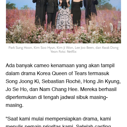
Park Sung Hoon, Kim Soo Hyun, Kim Ji Won, Lee Joo Been, dan Kwak Dong
Yeon Foto: Netflix
Ada banyak cameo kenamaan yang akan tampil
dalam drama Korea Queen of Tears termasuk
Song Joong Ki, Sebastian Roché, Hong Jin Kyung,
Jo Se Ho, dan Nam Chang Hee. Mereka berhasil
dipertemukan di tengah jadwal sibuk masing-
masing.
"Saat kami mulai mempersiapkan drama, kami
menulis pemain prioritas kami. Setelah casting