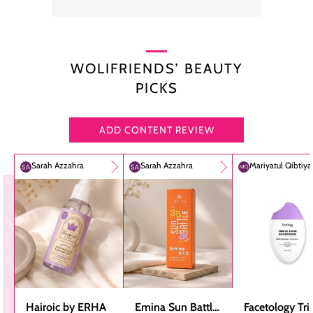
WOLIFRIENDS’ BEAUTY
PICKS
ADD CONTENT REVIEW
Sarah Azzahra
Sarah Azzahra
Mariyatul Qibtiy
Hairoic by ERHA
Emina Sun Battle
Facetology Tri