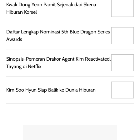
rambut terasa
Vitamin C, serta
Kwak Dong Yeon Pamit Sejenak dari Skena
lebih halus dan
dilengkapi SPF 35
Hiburan Korsel
mudah diatur
PA+++ untuk
setelah
membantu
Daftar Lengkap Nominasi 5th Blue Dragon Series
diaplikasikan.
melindungi kulit
Awards
Kemasannya
dari paparan sinar
praktis dengan
UV saat
botol spray yang
beraktivitas di
Sinopsis-Pemeran Drakor Agent Kim Reactivated,
mudah digunakan
siang hari.
Tayang di Netflix
dan cukup ringkas
Meskipun begitu,
untuk dibawa saat
sunscreen tetap
bepergian.
perlu diaplikasikan
Kim Soo Hyun Siap Balik ke Dunia Hiburan
Semprotan yang
ulang sesuai
dihasilkan juga
kebutuhan agar
merata sehingga
perlindungannya
memudahkan
tetap optimal.
pengaplikasian
Karena baru
tanpa membuat
pertama kali
rambut terasa
mencoba, review