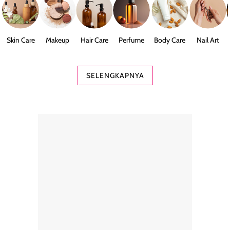
Skin Care
Makeup
Hair Care
Perfume
Body Care
Nail Art
SELENGKAPNYA