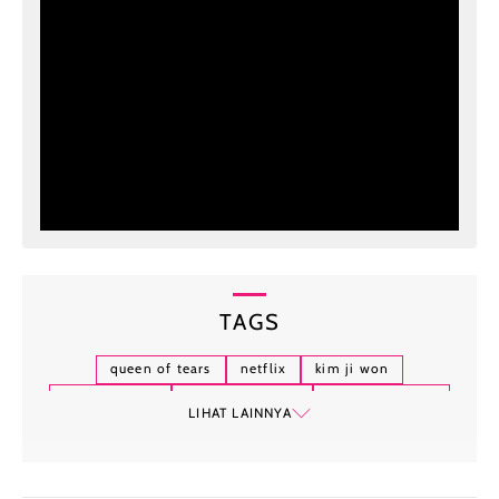
TAGS
queen of tears
netflix
kim ji won
kim soo hyun
kwak dong yeon
park sung hoon
LIHAT LAINNYA
lee joo been