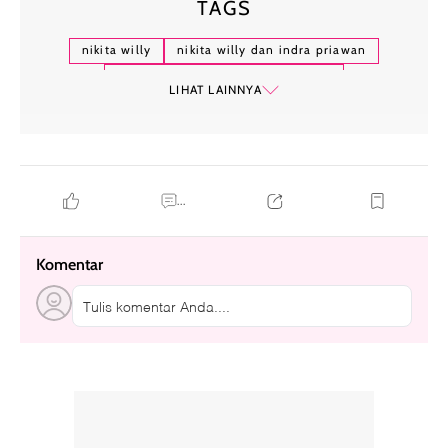
TAGS
nikita willy
nikita willy dan indra priawan
nikita willy melahirkan di amerika
LIHAT LAINNYA
rumah sakit cedars sinai
...
Komentar
Tulis komentar Anda....