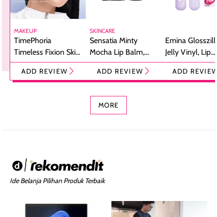
MAKEUP
SKINCARE
TimePhoria
Sensatia Minty
Emina Glosszill
Timeless Fixion Skin
Mocha Lip Balm,
Jelly Vinyl, Lip
Tint Stick,
Pelembap Bibir
Cream Glossy
ADD REVIEW
ADD REVIEW
ADD REVIE
Foundation dan
dengan Aroma
Ringan dengan 
Concealer 2-in-1
Cokelat
Bibir Plumpy
MORE
Ide Belanja Pilihan Produk Terbaik