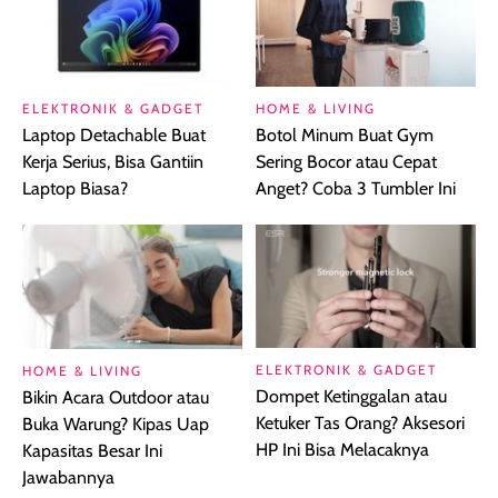
ELEKTRONIK & GADGET
HOME & LIVING
Laptop Detachable Buat
Botol Minum Buat Gym
Kerja Serius, Bisa Gantiin
Sering Bocor atau Cepat
Laptop Biasa?
Anget? Coba 3 Tumbler Ini
ELEKTRONIK & GADGET
HOME & LIVING
Dompet Ketinggalan atau
Bikin Acara Outdoor atau
Ketuker Tas Orang? Aksesori
Buka Warung? Kipas Uap
HP Ini Bisa Melacaknya
Kapasitas Besar Ini
Jawabannya