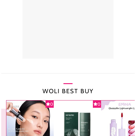
WOLI BEST BUY
0
0