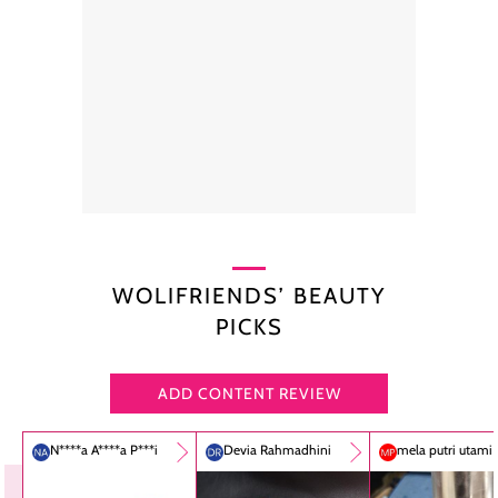
WOLIFRIENDS’ BEAUTY
PICKS
ADD CONTENT REVIEW
N****a A****a P***i
Devia Rahmadhini
mela putri utami