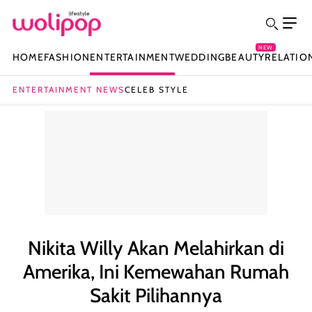
NEW
HOME
FASHION
ENTERTAINMENT
WEDDING
BEAUTY
RELATIO
ENTERTAINMENT NEWS
CELEB STYLE
Nikita Willy Akan Melahirkan di
Amerika, Ini Kemewahan Rumah
Sakit Pilihannya