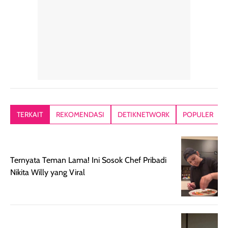
mudah dibaurkan
Teksturny blend-
jari, sponge,
tanpa terasa
able, tidak ada
ataupun brush
tebal. Hasil
wangi yang
Pas diaplikasi
akhirnya satin-
menyengat dan
langsung
matte, membuat
bikin kulit kita
menyatu di kuli
wajah tampak
terasa halus dan
jadi hasilnya
mulus dan segar
menyamarkan
kelihatan natur
tanpa terlihat
pori pori, enak
tanpa terasa
kering. Kemasan
banget dipakai
berat. Yang pa
TERKAIT
REKOMENDASI
DETIKNETWORK
POPULER
rose gold-nya
sebelum make up.
aku suka, finis
elegan dan tipis,
Pokonya produk
nya benar-ben
meski agak rapuh
suncreen ter- the
skin like but
jika sering dibawa
best sejauh ini dari
better. Kulit te
Ternyata Teman Lama! Ini Sosok Chef Pribadi
bepergian. Daya
wardah. You guys
terlihat seperti
Nikita Willy yang Viral
tahannya bagus
must try this one
kulit asli, cuma
untuk kulit normal
💖💕✨.
lebih rata, seha
hingga kombinasi,
dan fresh. Coc
namun pada kulit
banget buat