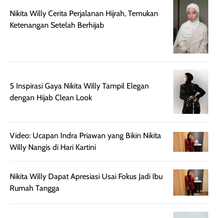
sangat berminyak
dipakai daily, b
Nikita Willy Cerita Perjalanan Hijrah, Temukan
mungkin butuh
ke kantor, kulia
Ketenangan Setelah Berhijab
touch-up setelah
ataupun sekad
beberapa jam.
jalan santai. Pl
Meski harganya
point lainnya,
cukup tinggi,
produk ini juga
kualitasnya
minim oksidasi
sepadan. Bedak
jadi warnanya
5 Inspirasi Gaya Nikita Willy Tampil Elegan
ini cocok untuk
tetap stabil
dengan Hijab Clean Look
kamu yang
setelah beber
menginginkan
jam dipakai.
tampilan flawless,
Shade Carame
Video: Ucapan Indra Priawan yang Bikin Nikita
ringan, dan
juga pas di kuli
Willy Nangis di Hari Kartini
berkelas —
bikin complex
sempurna untuk
terlihat hangat
Nikita Willy Dapat Apresiasi Usai Fokus Jadi Ibu
daily look
dan natural. K
Rumah Tangga
maupun acara
kamu suka
spesial.
makeup yang
ringan dengan