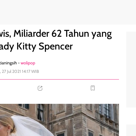
enikahi Lady Kitty Spencer
1
wis, Miliarder 62 Tahun yang
ady Kitty Spencer
ianingsih -
wolipop
, 27 Jul 2021 14:17 WIB