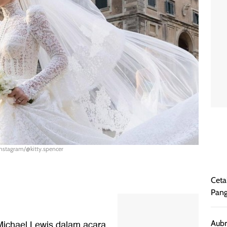
Instagram/@kitty.spencer
Ceta
Pang
ichael Lewis dalam acara
Aubr