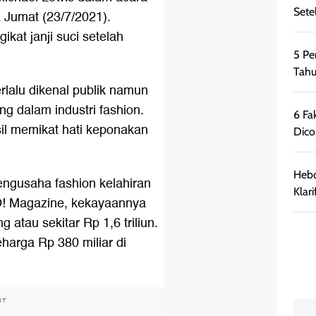
Sete
a Jumat (23/7/2021).
kat janji suci setelah
5 Pe
Tahu
lalu dikenal publik namun
g dalam industri fashion.
6 Fa
sil memikat hati keponakan
Dico
Hebo
engusaha fashion kelahiran
Klar
LO! Magazine, kekayaannya
g atau sekitar Rp 1,6 triliun.
harga Rp 380 miliar di
NT