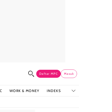
Daftar MPC
Masuk
C
WORK & MONEY
INDEKS