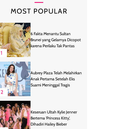
MOST POPULAR
6 Fakta Menantu Sultan
Brunei yang Gelarnya Dicopot
karena Perilaku Tak Pantas
1
Aubrey Plaza Telah Melahirkan
Anak Pertama Setelah Eks
Suami Meninggal Tragis
2
Keseruan Ultah Kylie Jenner
Bertema 'Princess Kitty',
Dihadiri Hailey Bieber