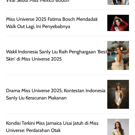
Viral Sebut Miss Mexico Bodoh
rambut, produk ini
mengandung
juga membantu
Amino dan
rambut terasa
Vitamin C, serta
Miss Universe 2025 Fatima Bosch Mendadak
lebih halus dan
dilengkapi SPF 35
Walk Out Lagi, Ini Penyebabnya
mudah diatur
PA+++ untuk
setelah
membantu
diaplikasikan.
melindungi kulit
Wakil Indonesia Sanly Liu Raih Penghargaan 'Best
Kemasannya
dari paparan sinar
Skin' di Miss Universe 2025
praktis dengan
UV saat
botol spray yang
beraktivitas di
mudah digunakan
siang hari.
dan cukup ringkas
Meskipun begitu,
untuk dibawa saat
sunscreen tetap
Drama Miss Universe 2025, Kontestan Indonesia
bepergian.
perlu diaplikasikan
Sanly Liu Keracunan Makanan
Semprotan yang
ulang sesuai
dihasilkan juga
kebutuhan agar
merata sehingga
perlindungannya
Kondisi Terkini Miss Jamaica Usai Jatuh di Miss
memudahkan
tetap optimal.
Universe: Perdarahan Otak
pengaplikasian
Karena baru