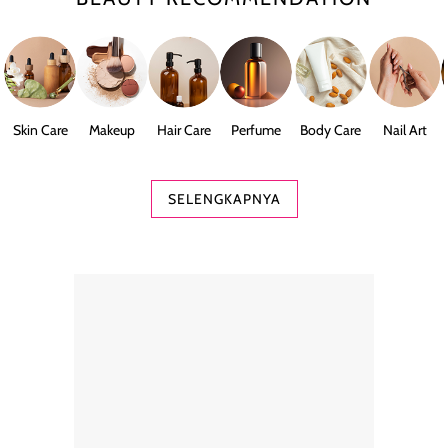
Skin Care
Makeup
Hair Care
Perfume
Body Care
Nail Art
SELENGKAPNYA