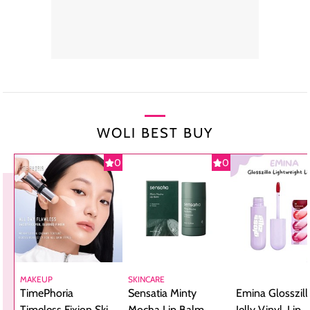
WOLI BEST BUY
0
0
MAKEUP
SKINCARE
TimePhoria
Sensatia Minty
Emina Glosszill
Timeless Fixion Skin
Mocha Lip Balm,
Jelly Vinyl, Lip