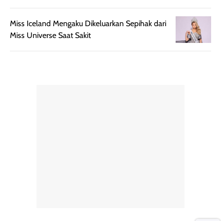
tanpa membuat
pertama kali
rambut terasa
mencoba, review
Miss Iceland Mengaku Dikeluarkan Sepihak dari
berat. Perlu
ini berfokus pada
Miss Universe Saat Sakit
diingat bahwa
kesan awal
ketahanan aroma
penggunaan.
dapat berbeda
Penilaian
pada setiap orang,
mengenai
tergantung jenis
performa dalam
rambut, aktivitas,
jangka panjang,
dan kondisi
seperti
lingkungan.
kenyamanan
Namun, dari
setelah
pengalaman
pemakaian rutin
penggunaan
atau
hingga repurchase
kecocokannya
beberapa kali,
pada berbagai
performanya
kondisi kulit,
terasa cukup
masih