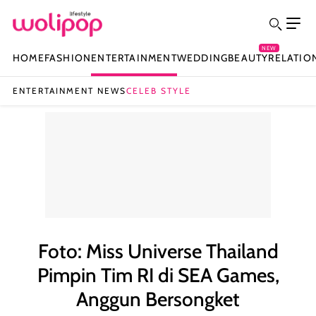
NEW
HOME
FASHION
ENTERTAINMENT
WEDDING
BEAUTY
RELATIO
ENTERTAINMENT NEWS
CELEB STYLE
Foto: Miss Universe Thailand
Pimpin Tim RI di SEA Games,
Anggun Bersongket