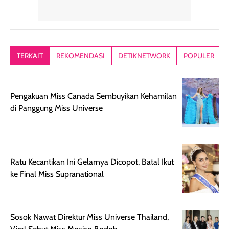
memiliki aroma
teksturnya terasa
jadi nyaman gi
yang lembut dan
ringan dan mudah
Packagingnya 
memberikan
diratakan di kulit.
plastik tutup ul
kesan rambut
Produk juga
mutul botolny
lebih segar
memberikan hasil
meruncing jadi
TERKAIT
REKOMENDASI
DETIKNETWORK
POPULER
setelah
akhir yang
pas buat nakar
digunakan.
nyaman tanpa
sunscreennya.
Wanginya tidak
terasa lengket
terus udah SP
Pengakuan Miss Canada Sembuyikan Kehamilan
terasa berlebihan
berlebihan. Varian
40 yang pasti
di Panggung Miss Universe
sehingga tetap
Bright Glow
cocok dipakai 
nyaman dipakai
memberikan efek
aktifitas outdo
untuk aktivitas
akhir yang
juga. baru
harian, baik
membuat kulit
pemakaaian 6
sebelum maupun
tampak lebih
bulan tapi ker
Ratu Kecantikan Ini Gelarnya Dicopot, Batal Ikut
setelah
cerah, namun
bersihnya mu
ke Final Miss Supranational
beraktivitas di luar
hasilnya tetap
ku
ruangan. Selain
dapat berbeda
memberikan
pada setiap jenis
Sosok Nawat Direktur Miss Universe Thailand,
aroma pada
kulit. Produk ini