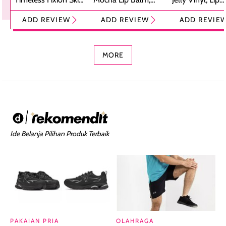
Tint Stick,
Pelembap Bibir
Cream Glossy
ADD REVIEW
ADD REVIEW
ADD REVIE
Foundation dan
dengan Aroma
Ringan dengan 
Concealer 2-in-1
Cokelat
Bibir Plumpy
MORE
Ide Belanja Pilihan Produk Terbaik
PAKAIAN PRIA
OLAHRAGA