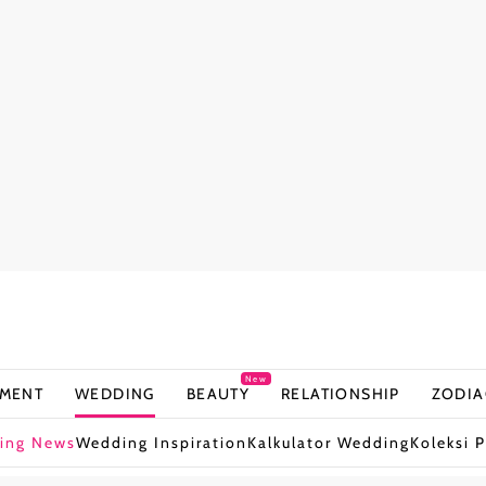
New
NMENT
WEDDING
BEAUTY
RELATIONSHIP
ZODIA
ing News
Wedding Inspiration
Kalkulator Wedding
Koleksi P