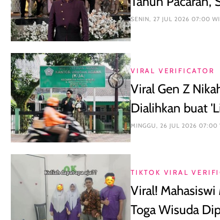
Tahun Pacaran, 
SENIN, 27 JUL 2026 07:00 W
VIRAL VERIFICATOR
Viral Gen Z Nik
Dialihkan buat 'L
MINGGU, 26 JUL 2026 07:00
TIKTOK VIRAL VERIF
Viral! Mahasisw
Toga Wisuda Di