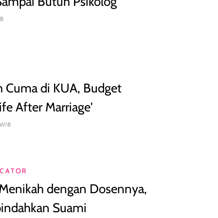
Sampai Butuh Psikolog
IB
ah Cuma di KUA, Budget
ife After Marriage'
 WIB
ICATOR
i Menikah dengan Dosennya,
pindahkan Suami