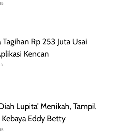
IB
 Tagihan Rp 253 Juta Usai
plikasi Kencan
IB
iah Lupita' Menikah, Tampil
 Kebaya Eddy Betty
IB