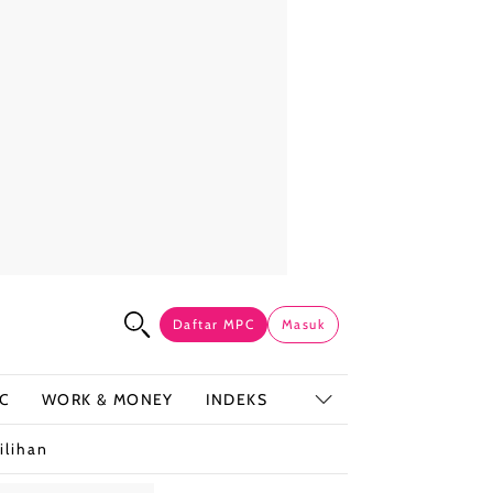
Daftar MPC
Masuk
C
WORK & MONEY
INDEKS
ilihan