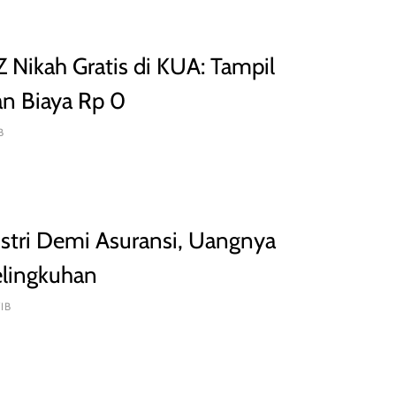
 Z Nikah Gratis di KUA: Tampil
an Biaya Rp 0
B
stri Demi Asuransi, Uangnya
elingkuhan
IB