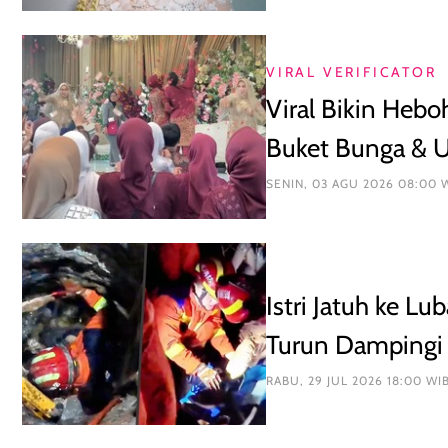
VIRAL VERIFICATOR
Viral Bikin Hebo
Buket Bunga & 
SENIN, 03 AGU 2026 08:00 
Istri Jatuh ke L
Turun Dampingi 
RABU, 29 JUL 2026 18:00 WI