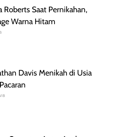
Roberts Saat Pernikahan,
age Warna Hitam
B
athan Davis Menikah di Usia
 Pacaran
WIB