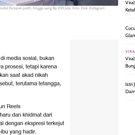
Vira
bil Fortuner putih, hingga uang Rp 100 Juta. Foto: Dok. Instagram
Keta
Cucu
Glam
VIRA
di media sosial, bukan
Vira
 prosesi, tetapi karena
Bun
kan saat akad nikah
sebut, terutama tetangga,
Istr
Damp
un Reels
 haru dan khidmat dari
 dengan ekspresi terkejut
ibu yang hadir.