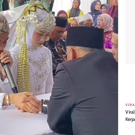
VIRA
Vira
Kerj