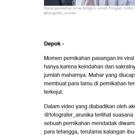
Mahar pernikahan emas 500grm, rumah 3 tingkat, mobil mo
@fotografer_arunika.
Depok
-
Momen pernikahan pasangan ini viral 
hanya karena keindahan dan sakralnya
jumlah maharnya. Mahar yang diucap
membuat para tamu di pernikahan ter
terkejut.
Dalam video yang diabadikan oleh ak
@fotografer_arunika terlihat suasana
sebuah pernikahan mendadak diwarnai
para tetangga, terutama kalangan ibu-