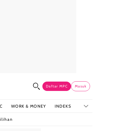
Daftar MPC
Masuk
C
WORK & MONEY
INDEKS
ilihan