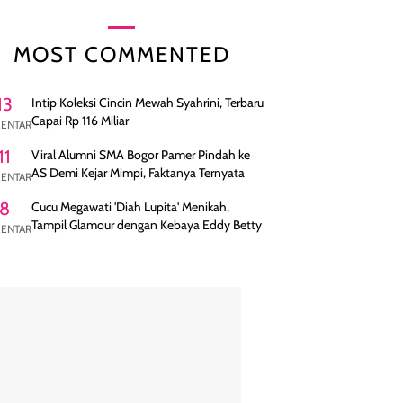
MOST COMMENTED
13
Intip Koleksi Cincin Mewah Syahrini, Terbaru
Capai Rp 116 Miliar
ENTAR
11
Viral Alumni SMA Bogor Pamer Pindah ke
AS Demi Kejar Mimpi, Faktanya Ternyata
ENTAR
8
Cucu Megawati 'Diah Lupita' Menikah,
Tampil Glamour dengan Kebaya Eddy Betty
ENTAR