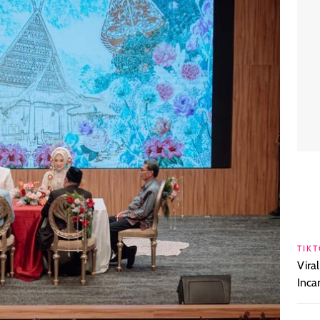
TIKT
Vira
Inca