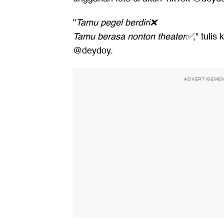
"
Tamu pegel berdiri❌
Tamu berasa nonton theater✅
," tuli
@deydoy.
ADVERTISEME