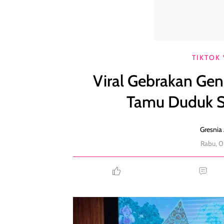
Viral Gebrakan Gen Z: Menikah di Auditorium, Ta
TIKTOK 
Viral Gebrakan Gen
Tamu Duduk Se
Gresnia 
Rabu, 