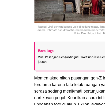
Resepsi viral dengan konsep unik di gedung teater. 
drama. Intimate dan dramatis, memadukan modernitas
Foto: Dok. Pribadi Putri 
Baca Juga :
Viral Pasangan Pengantin Jual 'Tiket' untuk ke P
jutaan
Momen akad nikah pasangan gen-Z in
terutama karena tata letak ruangan 
serasa sedang menikmati pertunjukan 
dari kesan pegal. Keunikan acara in
unggahan foto di akun TikTok @deydo