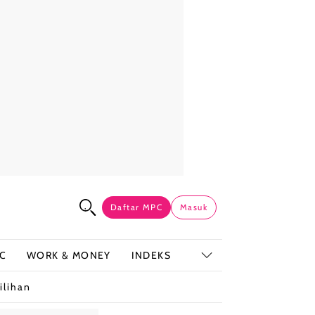
Daftar MPC
Masuk
C
WORK & MONEY
INDEKS
ilihan