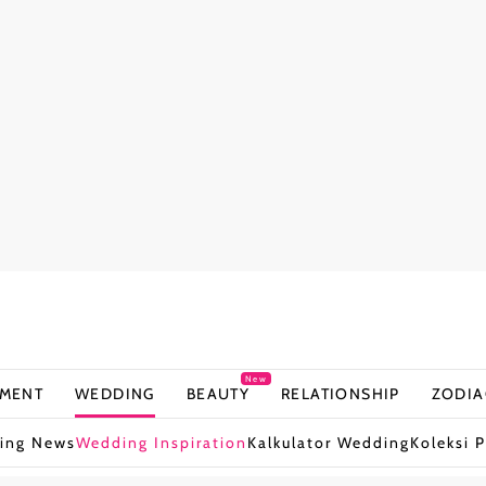
New
NMENT
WEDDING
BEAUTY
RELATIONSHIP
ZODIA
ing News
Wedding Inspiration
Kalkulator Wedding
Koleksi P