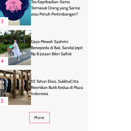
Tes Kepribadian: Kamu
Termasuk Orang yang Santai
atau Penuh Pertimbangan?
3
Gaya Mewah Syahrini
Bersepeda di Bali, Sandal Jepit
Rp 8 Jutaan Bikin Salfok
4
10 Tahun Eksis, SukkhaCitta
Resmikan Butik Kedua di Plaza
Indonesia
5
More