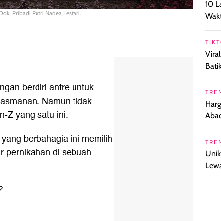
10 L
Dok. Pribadi Putri Nadea Lestari.
Wak
TIKT
Vira
Bati
gan berdiri antre untuk
TRE
prasmanan. Namun tidak
Harg
-Z yang satu ini.
Abad
 yang berbahagia ini memilih
TRE
 pernikahan di sebuah
Unik
Lewa
?