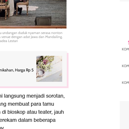
Tamu undangan duduk nyaman serasa nonton
 venue dengan adat Jawa dan Mandailing.
Nadea Lestari
KOM
KOM
ernikahan, Harga Rp 5
KOM
i langsung menjadi sorotan,
yang membuat para tamu
di bioskop atau teater, jauh
i terekam dalam beberapa
y.