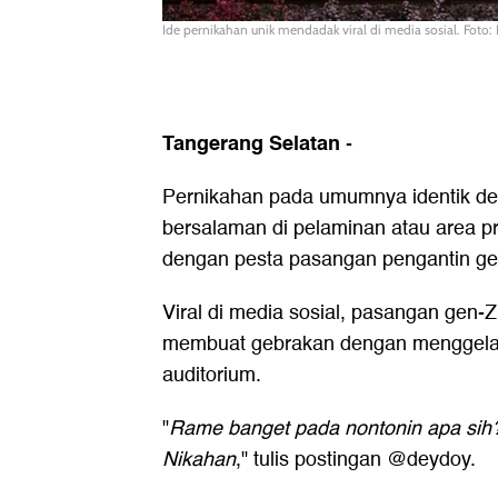
Ide pernikahan unik mendadak viral di media sosial. Foto: 
Tangerang Selatan
-
Pernikahan pada umumnya identik den
bersalaman di pelaminan atau area 
dengan pesta pasangan pengantin gen
Viral di media sosial, pasangan gen-Z
membuat gebrakan dengan menggelar
auditorium.
"
Rame banget pada nontonin apa sih
Nikahan
," tulis postingan @deydoy.