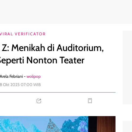
mu Duduk Seperti Nonton Teater
0
VIRAL VERIFICATOR
 Z: Menikah di Auditorium,
perti Nonton Teater
Arela Febriani -
wolipop
08 Okt 2025 07:00 WIB