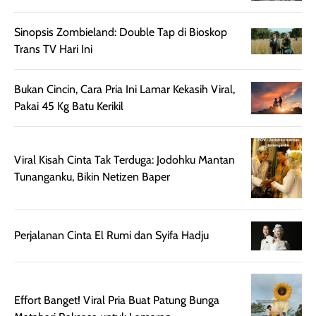
untuk aktivitas
akhir yang
juga. baru
harian, baik
membuat kulit
pemakaaian 6
Sinopsis Zombieland: Double Tap di Bioskop
sebelum maupun
tampak lebih
bulan tapi ker
Trans TV Hari Ini
setelah
cerah, namun
bersihnya mu
beraktivitas di luar
hasilnya tetap
ku
Bukan Cincin, Cara Pria Ini Lamar Kekasih Viral,
ruangan. Selain
dapat berbeda
Pakai 45 Kg Batu Kerikil
memberikan
pada setiap jenis
aroma pada
kulit. Produk ini
rambut, produk ini
mengandung
Viral Kisah Cinta Tak Terduga: Jodohku Mantan
juga membantu
Amino dan
Tunanganku, Bikin Netizen Baper
rambut terasa
Vitamin C, serta
lebih halus dan
dilengkapi SPF 35
mudah diatur
PA+++ untuk
setelah
membantu
Perjalanan Cinta El Rumi dan Syifa Hadju
diaplikasikan.
melindungi kulit
Kemasannya
dari paparan sinar
praktis dengan
UV saat
botol spray yang
beraktivitas di
Effort Banget! Viral Pria Buat Patung Bunga
mudah digunakan
siang hari.