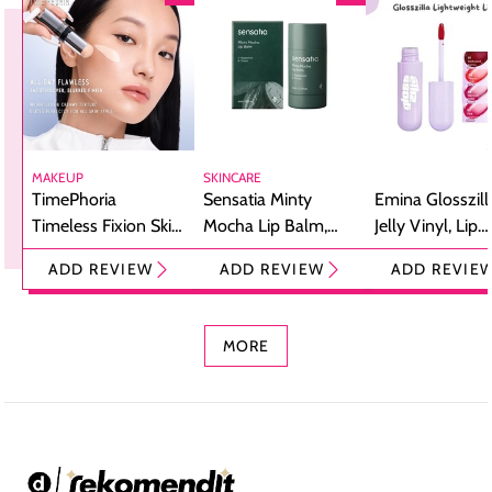
MAKEUP
SKINCARE
TimePhoria
Sensatia Minty
Emina Glosszill
Timeless Fixion Skin
Mocha Lip Balm,
Jelly Vinyl, Lip
Tint Stick,
Pelembap Bibir
Cream Glossy
ADD REVIEW
ADD REVIEW
ADD REVIE
Foundation dan
dengan Aroma
Ringan dengan 
Concealer 2-in-1
Cokelat
Bibir Plumpy
MORE