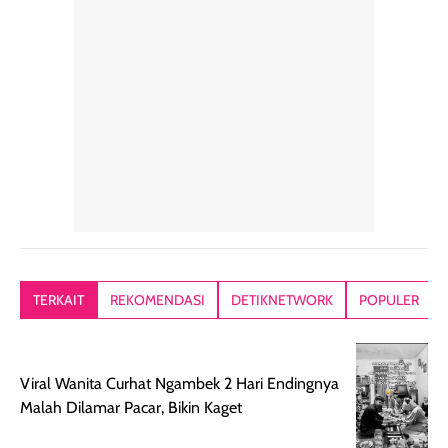
rambut sehari-
Kemasannya
sensai dinginy
hari. Pengalaman
ringkas sehingga
ada efek
penggunaan yang
mudah disimpan
lembabnya ju
konsisten menjadi
di dalam pouch
karna kulit aku
alasan produk ini
atau dibawa saat
kering meront
tetap masuk
bepergian. Dari
Kalau dipakai
dalam rutinitas.
penggunaan
dibawah mak
Hair mist ini
pertama,
juga ga peelin
memiliki aroma
teksturnya terasa
jadi nyaman gi
yang lembut dan
ringan dan mudah
Packagingnya 
memberikan
diratakan di kulit.
plastik tutup ul
kesan rambut
Produk juga
mutul botolny
lebih segar
memberikan hasil
meruncing jadi
TERKAIT
REKOMENDASI
DETIKNETWORK
POPULER
setelah
akhir yang
pas buat nakar
digunakan.
nyaman tanpa
sunscreennya.
Wanginya tidak
terasa lengket
terus udah SP
Viral Wanita Curhat Ngambek 2 Hari Endingnya
terasa berlebihan
berlebihan. Varian
40 yang pasti
Malah Dilamar Pacar, Bikin Kaget
sehingga tetap
Bright Glow
cocok dipakai 
nyaman dipakai
memberikan efek
aktifitas outdo