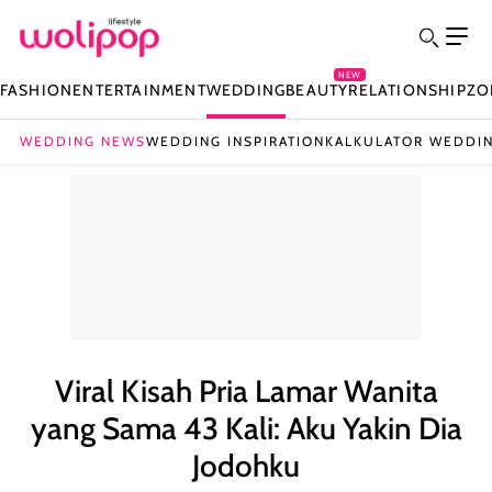
NEW
FASHION
ENTERTAINMENT
WEDDING
BEAUTY
RELATIONSHIP
ZO
WEDDING NEWS
WEDDING INSPIRATION
KALKULATOR WEDDI
Viral Kisah Pria Lamar Wanita
yang Sama 43 Kali: Aku Yakin Dia
Jodohku