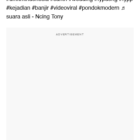
#kejadian
#banjir
#videoviral
#pondokmodern
♬
suara asli - Ncing Tony
ADVERTISEMENT