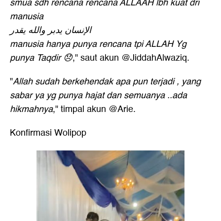
smua sdh rencana rencana ALLAAH lbh kuat dri
manusia
الإنسان يدبر والله يقدر
manusia hanya punya rencana tpi ALLAH Yg
punya Taqdir 😞
," saut akun @JiddahAlwaziq.
"
Allah sudah berkehendak apa pun terjadi , yang
sabar ya yg punya hajat dan semuanya ..ada
hikmahnya
," timpal akun @Arie.
Konfirmasi Wolipop