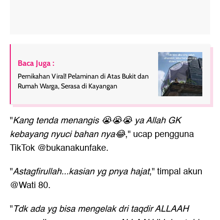
Baca Juga :
Pernikahan Viral! Pelaminan di Atas Bukit dan
Rumah Warga, Serasa di Kayangan
"
Kang tenda menangis 😭😭😭 ya Allah GK
kebayang nyuci bahan nya😂
," ucap pengguna
TikTok @bukanakunfake.
"
Astagfirullah...kasian yg pnya hajat
," timpal akun
@Wati 80.
"
Tdk ada yg bisa mengelak dri taqdir ALLAAH