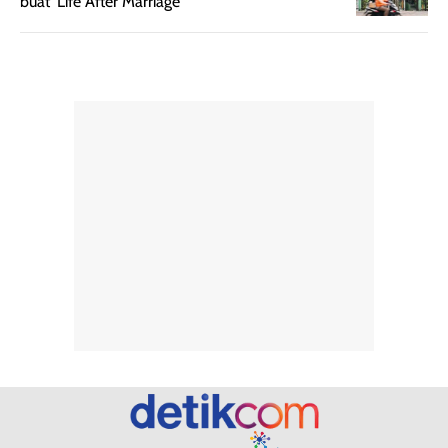
buat 'Life After Marriage'
penggunaan
atau
hingga repurchase
kecocokannya
beberapa kali,
pada berbagai
performanya
kondisi kulit,
terasa cukup
masih
konsisten untuk
memerlukan
penggunaan
penggunaan lebih
sehari-hari.
lanjut.