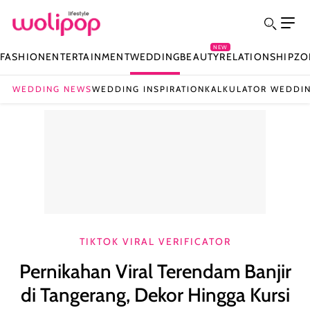
NEW
FASHION
ENTERTAINMENT
WEDDING
BEAUTY
RELATIONSHIP
ZO
WEDDING NEWS
WEDDING INSPIRATION
KALKULATOR WEDDI
TIKTOK VIRAL VERIFICATOR
Pernikahan Viral Terendam Banjir
di Tangerang, Dekor Hingga Kursi