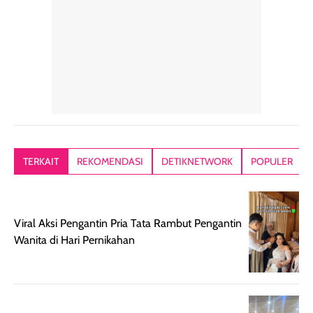
konsisten menjadi
di dalam pouch
karna kulit aku
alasan produk ini
atau dibawa saat
kering meront
tetap masuk
bepergian. Dari
Kalau dipakai
dalam rutinitas.
penggunaan
dibawah mak
Hair mist ini
pertama,
juga ga peelin
memiliki aroma
teksturnya terasa
jadi nyaman gi
yang lembut dan
ringan dan mudah
Packagingnya 
memberikan
diratakan di kulit.
plastik tutup ul
kesan rambut
Produk juga
mutul botolny
lebih segar
memberikan hasil
meruncing jadi
TERKAIT
REKOMENDASI
DETIKNETWORK
POPULER
setelah
akhir yang
pas buat nakar
digunakan.
nyaman tanpa
sunscreennya.
Wanginya tidak
terasa lengket
terus udah SP
terasa berlebihan
berlebihan. Varian
40 yang pasti
Viral Aksi Pengantin Pria Tata Rambut Pengantin
sehingga tetap
Bright Glow
cocok dipakai 
Wanita di Hari Pernikahan
nyaman dipakai
memberikan efek
aktifitas outdo
untuk aktivitas
akhir yang
juga. baru
harian, baik
membuat kulit
pemakaaian 6
sebelum maupun
tampak lebih
bulan tapi ker