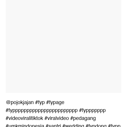
@pojokjajan
#fyp
#fypage
#fyppppppppppppppppppppppp
#fyppppppp
#videoviralitiktok
#viralvideo
#pedagang
#umkmindonesia
#santri
#wedding
#fypdong
#fypp