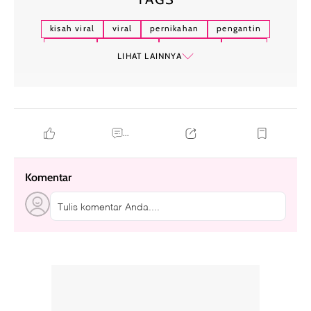
kisah viral
viral
pernikahan
pengantin
banjir
tangerang
fotografer
teman
LIHAT LAINNYA
...
Komentar
Tulis komentar Anda....