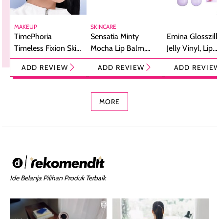
MAKEUP
SKINCARE
TimePhoria
Sensatia Minty
Emina Glosszill
Timeless Fixion Skin
Mocha Lip Balm,
Jelly Vinyl, Lip
Tint Stick,
Pelembap Bibir
Cream Glossy
ADD REVIEW
ADD REVIEW
ADD REVIE
Foundation dan
dengan Aroma
Ringan dengan 
Concealer 2-in-1
Cokelat
Bibir Plumpy
MORE
Ide Belanja Pilihan Produk Terbaik