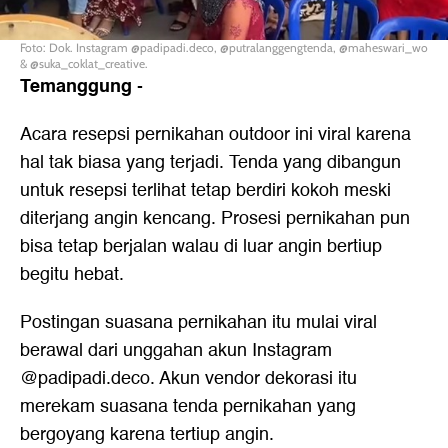
Foto: Dok. Instagram @padipadi.deco, @putralanggengtenda, @maheswari_wo
& @suka_coklat_creative.
Temanggung
-
Acara resepsi pernikahan outdoor ini viral karena
hal tak biasa yang terjadi. Tenda yang dibangun
untuk resepsi terlihat tetap berdiri kokoh meski
diterjang angin kencang. Prosesi pernikahan pun
bisa tetap berjalan walau di luar angin bertiup
begitu hebat.
Postingan suasana pernikahan itu mulai viral
berawal dari unggahan akun Instagram
@padipadi.deco. Akun vendor dekorasi itu
merekam suasana tenda pernikahan yang
bergoyang karena tertiup angin.