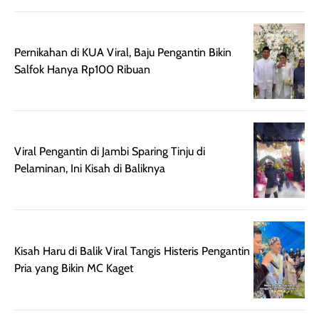
dihasilkan juga
kebutuhan agar
merata sehingga
perlindungannya
memudahkan
tetap optimal.
Pernikahan di KUA Viral, Baju Pengantin Bikin
pengaplikasian
Karena baru
Salfok Hanya Rp100 Ribuan
tanpa membuat
pertama kali
rambut terasa
mencoba, review
berat. Perlu
ini berfokus pada
diingat bahwa
kesan awal
ketahanan aroma
penggunaan.
Viral Pengantin di Jambi Sparing Tinju di
dapat berbeda
Penilaian
Pelaminan, Ini Kisah di Baliknya
pada setiap orang,
mengenai
tergantung jenis
performa dalam
rambut, aktivitas,
jangka panjang,
dan kondisi
seperti
Kisah Haru di Balik Viral Tangis Histeris Pengantin
lingkungan.
kenyamanan
Pria yang Bikin MC Kaget
Namun, dari
setelah
pengalaman
pemakaian rutin
penggunaan
atau