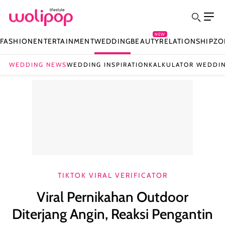
NEW
FASHION
ENTERTAINMENT
WEDDING
BEAUTY
RELATIONSHIP
ZO
WEDDING NEWS
WEDDING INSPIRATION
KALKULATOR WEDDI
TIKTOK VIRAL VERIFICATOR
Viral Pernikahan Outdoor
Diterjang Angin, Reaksi Pengantin