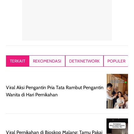
alasan produk ini
atau dibawa saat
kering meront
tetap masuk
bepergian. Dari
Kalau dipakai
dalam rutinitas.
penggunaan
dibawah mak
Hair mist ini
pertama,
juga ga peelin
memiliki aroma
teksturnya terasa
jadi nyaman gi
yang lembut dan
ringan dan mudah
Packagingnya 
memberikan
diratakan di kulit.
plastik tutup ul
kesan rambut
Produk juga
mutul botolny
lebih segar
memberikan hasil
meruncing jadi
TERKAIT
REKOMENDASI
DETIKNETWORK
POPULER
setelah
akhir yang
pas buat nakar
digunakan.
nyaman tanpa
sunscreennya.
Wanginya tidak
terasa lengket
terus udah SP
terasa berlebihan
berlebihan. Varian
40 yang pasti
Viral Aksi Pengantin Pria Tata Rambut Pengantin
sehingga tetap
Bright Glow
cocok dipakai 
Wanita di Hari Pernikahan
nyaman dipakai
memberikan efek
aktifitas outdo
untuk aktivitas
akhir yang
juga. baru
harian, baik
membuat kulit
pemakaaian 6
sebelum maupun
tampak lebih
bulan tapi ker
setelah
cerah, namun
bersihnya mu
Viral Pernikahan di Bioskop Malang: Tamu Pakai