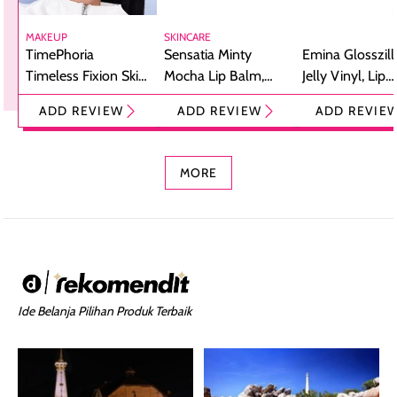
MAKEUP
SKINCARE
TimePhoria
Sensatia Minty
Emina Glosszill
Timeless Fixion Skin
Mocha Lip Balm,
Jelly Vinyl, Lip
Tint Stick,
Pelembap Bibir
Cream Glossy
ADD REVIEW
ADD REVIEW
ADD REVIE
Foundation dan
dengan Aroma
Ringan dengan 
Concealer 2-in-1
Cokelat
Bibir Plumpy
MORE
Ide Belanja Pilihan Produk Terbaik