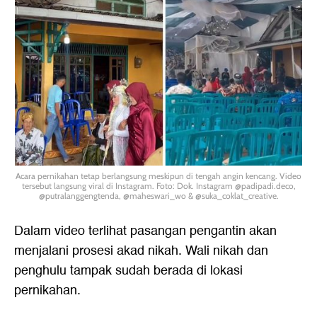
Acara pernikahan tetap berlangsung meskipun di tengah angin kencang. Video
tersebut langsung viral di Instagram. Foto: Dok. Instagram @padipadi.deco,
@putralanggengtenda, @maheswari_wo & @suka_coklat_creative.
Dalam video terlihat pasangan pengantin akan
menjalani prosesi akad nikah. Wali nikah dan
penghulu tampak sudah berada di lokasi
pernikahan.