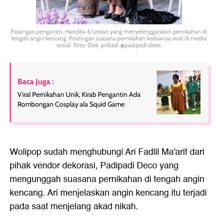
Pasangan pengantin, Handika & Lestari yang menyelenggarakan pernikahan di
tengah angin kencang. Postingan suasana pernikahan keduanya viral di media
sosial. Foto: Dok. pribadi @padipadi.deco.
Baca Juga :
Viral Pernikahan Unik, Kirab Pengantin Ada
Rombongan Cosplay ala Squid Game
Wolipop sudah menghubungi Ari Fadlil Ma'arif dari
pihak vendor dekorasi, Padipadi Deco yang
mengunggah suasana pernikahan di tengah angin
kencang. Ari menjelaskan angin kencang itu terjadi
pada saat menjelang akad nikah.