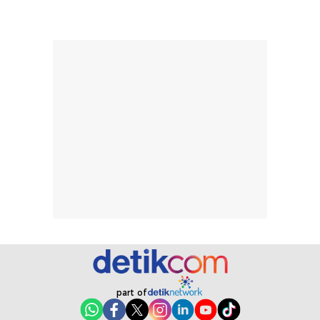
hingga repurchase
kecocokannya
beberapa kali,
pada berbagai
performanya
kondisi kulit,
terasa cukup
masih
konsisten untuk
memerlukan
penggunaan
penggunaan lebih
sehari-hari.
lanjut.
part of