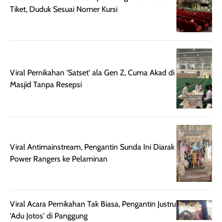
beraktivitas di luar
hasilnya tetap
ku
Tiket, Duduk Sesuai Nomer Kursi
ruangan. Selain
dapat berbeda
memberikan
pada setiap jenis
aroma pada
kulit. Produk ini
rambut, produk ini
mengandung
juga membantu
Amino dan
Viral Pernikahan 'Satset' ala Gen Z, Cuma Akad di
rambut terasa
Vitamin C, serta
Masjid Tanpa Resepsi
lebih halus dan
dilengkapi SPF 35
mudah diatur
PA+++ untuk
setelah
membantu
diaplikasikan.
melindungi kulit
Kemasannya
dari paparan sinar
Viral Antimainstream, Pengantin Sunda Ini Diarak
praktis dengan
UV saat
Power Rangers ke Pelaminan
botol spray yang
beraktivitas di
mudah digunakan
siang hari.
dan cukup ringkas
Meskipun begitu,
untuk dibawa saat
sunscreen tetap
Viral Acara Pernikahan Tak Biasa, Pengantin Justru
bepergian.
perlu diaplikasikan
'Adu Jotos' di Panggung
Semprotan yang
ulang sesuai