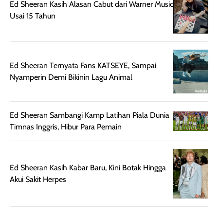
Ed Sheeran Kasih Alasan Cabut dari Warner Music
praktis dengan
UV saat
Usai 15 Tahun
botol spray yang
beraktivitas di
mudah digunakan
siang hari.
dan cukup ringkas
Meskipun begitu,
untuk dibawa saat
sunscreen tetap
Ed Sheeran Ternyata Fans KATSEYE, Sampai
bepergian.
perlu diaplikasikan
Nyamperin Demi Bikinin Lagu Animal
Semprotan yang
ulang sesuai
dihasilkan juga
kebutuhan agar
merata sehingga
perlindungannya
Ed Sheeran Sambangi Kamp Latihan Piala Dunia
memudahkan
tetap optimal.
Timnas Inggris, Hibur Para Pemain
pengaplikasian
Karena baru
tanpa membuat
pertama kali
rambut terasa
mencoba, review
berat. Perlu
ini berfokus pada
Ed Sheeran Kasih Kabar Baru, Kini Botak Hingga
diingat bahwa
kesan awal
Akui Sakit Herpes
ketahanan aroma
penggunaan.
dapat berbeda
Penilaian
pada setiap orang,
mengenai