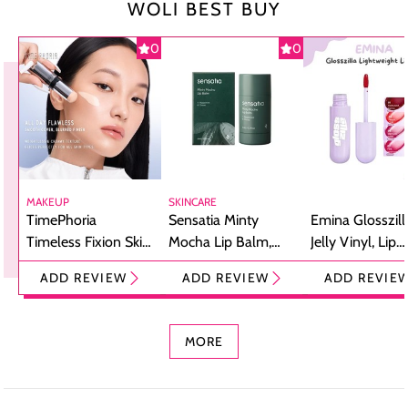
WOLI BEST BUY
0
0
MAKEUP
SKINCARE
TimePhoria
Sensatia Minty
Emina Glosszill
Timeless Fixion Skin
Mocha Lip Balm,
Jelly Vinyl, Lip
Tint Stick,
Pelembap Bibir
Cream Glossy
ADD REVIEW
ADD REVIEW
ADD REVIE
Foundation dan
dengan Aroma
Ringan dengan 
Concealer 2-in-1
Cokelat
Bibir Plumpy
MORE