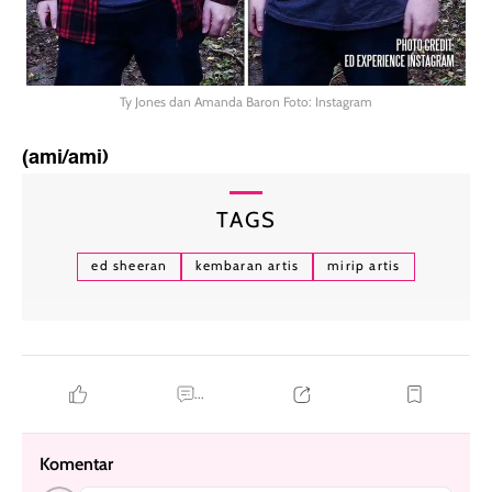
Ty Jones dan Amanda Baron Foto: Instagram
(ami/ami)
TAGS
ed sheeran
kembaran artis
mirip artis
...
Komentar