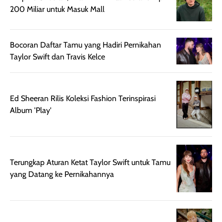
terasa berlebihan
berlebihan. Varian
40 yang pasti
200 Miliar untuk Masuk Mall
sehingga tetap
Bright Glow
cocok dipakai 
nyaman dipakai
memberikan efek
aktifitas outdo
untuk aktivitas
akhir yang
juga. baru
Bocoran Daftar Tamu yang Hadiri Pernikahan
harian, baik
membuat kulit
pemakaaian 6
Taylor Swift dan Travis Kelce
sebelum maupun
tampak lebih
bulan tapi ker
setelah
cerah, namun
bersihnya mu
beraktivitas di luar
hasilnya tetap
ku
Ed Sheeran Rilis Koleksi Fashion Terinspirasi
ruangan. Selain
dapat berbeda
Album 'Play'
memberikan
pada setiap jenis
aroma pada
kulit. Produk ini
rambut, produk ini
mengandung
juga membantu
Amino dan
rambut terasa
Vitamin C, serta
Terungkap Aturan Ketat Taylor Swift untuk Tamu
lebih halus dan
dilengkapi SPF 35
yang Datang ke Pernikahannya
mudah diatur
PA+++ untuk
setelah
membantu
diaplikasikan.
melindungi kulit
Kemasannya
dari paparan sinar