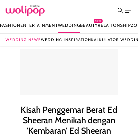
NEW
FASHION
ENTERTAINMENT
WEDDING
BEAUTY
RELATIONSHIP
ZO
WEDDING NEWS
WEDDING INSPIRATION
KALKULATOR WEDDI
Kisah Penggemar Berat Ed
Sheeran Menikah dengan
'Kembaran' Ed Sheeran