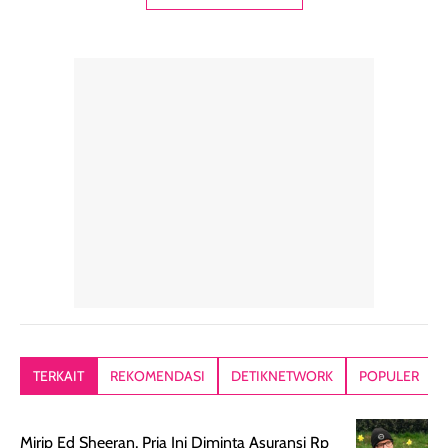
digunakan sebagai
harian dalam
milky lotion,
pelengkap
ukuran yang lebih
gampang
perawatan
praktis.
diratakan, ada
rambut sehari-
Kemasannya
sensai dinginy
hari. Pengalaman
ringkas sehingga
ada efek
penggunaan yang
mudah disimpan
lembabnya ju
konsisten menjadi
di dalam pouch
karna kulit aku
alasan produk ini
atau dibawa saat
kering meront
tetap masuk
bepergian. Dari
Kalau dipakai
dalam rutinitas.
penggunaan
dibawah mak
Hair mist ini
pertama,
juga ga peelin
memiliki aroma
teksturnya terasa
jadi nyaman gi
yang lembut dan
ringan dan mudah
Packagingnya 
memberikan
diratakan di kulit.
plastik tutup ul
kesan rambut
Produk juga
mutul botolny
lebih segar
memberikan hasil
meruncing jadi
TERKAIT
REKOMENDASI
DETIKNETWORK
POPULER
setelah
akhir yang
pas buat nakar
digunakan.
nyaman tanpa
sunscreennya.
Wanginya tidak
terasa lengket
terus udah SP
Mirip Ed Sheeran, Pria Ini Diminta Asuransi Rp