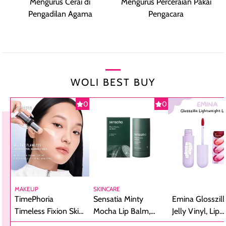
Mengurus Cerai di
Mengurus Perceraian Pakai
Pengadilan Agama
Pengacara
WOLI BEST BUY
0
0
MAKEUP
SKINCARE
TimePhoria
Sensatia Minty
Emina Glosszill
Timeless Fixion Skin
Mocha Lip Balm,
Jelly Vinyl, Lip
Tint Stick,
Pelembap Bibir
Cream Glossy