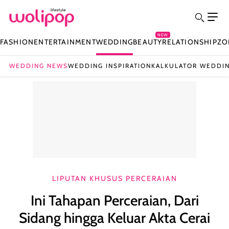
NEW
FASHION
ENTERTAINMENT
WEDDING
BEAUTY
RELATIONSHIP
ZO
WEDDING NEWS
WEDDING INSPIRATION
KALKULATOR WEDDI
LIPUTAN KHUSUS PERCERAIAN
Ini Tahapan Perceraian, Dari
Sidang hingga Keluar Akta Cerai