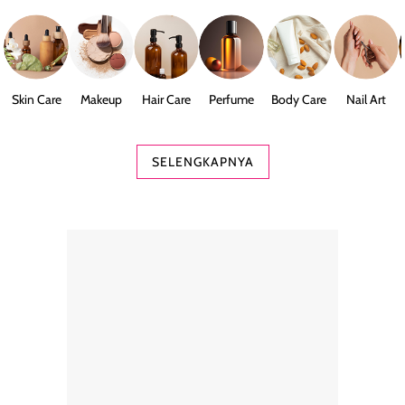
Skin Care
Makeup
Hair Care
Perfume
Body Care
Nail Art
SELENGKAPNYA