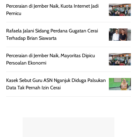
juga membantu
Amino dan
Perceraian di Jember Naik, Kuota Internet Jadi
rambut terasa
Vitamin C, serta
Pemicu
lebih halus dan
dilengkapi SPF 35
mudah diatur
PA+++ untuk
Rafaela Jalani Sidang Perdana Gugatan Cerai
setelah
membantu
Terhadap Brian Siawarta
diaplikasikan.
melindungi kulit
Kemasannya
dari paparan sinar
Perceraian di Jember Naik, Mayoritas Dipicu
praktis dengan
UV saat
Persoalan Ekonomi
botol spray yang
beraktivitas di
mudah digunakan
siang hari.
dan cukup ringkas
Meskipun begitu,
Kasek Sebut Guru ASN Nganjuk Diduga Palsukan
untuk dibawa saat
sunscreen tetap
Data Tak Pernah Izin Cerai
bepergian.
perlu diaplikasikan
Semprotan yang
ulang sesuai
dihasilkan juga
kebutuhan agar
merata sehingga
perlindungannya
memudahkan
tetap optimal.
pengaplikasian
Karena baru
tanpa membuat
pertama kali