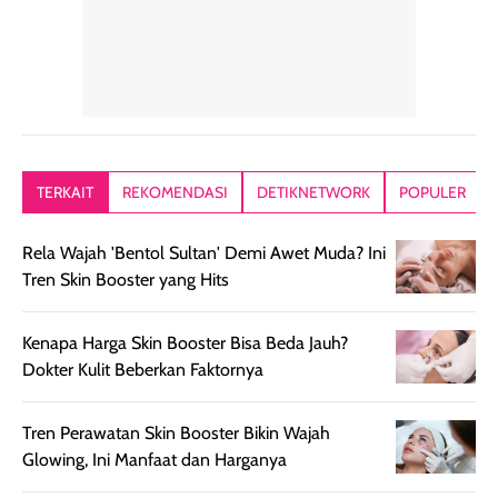
dalam rutinitas.
penggunaan
dibawah mak
Hair mist ini
pertama,
juga ga peelin
memiliki aroma
teksturnya terasa
jadi nyaman gi
yang lembut dan
ringan dan mudah
Packagingnya 
memberikan
diratakan di kulit.
plastik tutup ul
kesan rambut
Produk juga
mutul botolny
lebih segar
memberikan hasil
meruncing jadi
TERKAIT
REKOMENDASI
DETIKNETWORK
POPULER
setelah
akhir yang
pas buat nakar
digunakan.
nyaman tanpa
sunscreennya.
Rela Wajah 'Bentol Sultan' Demi Awet Muda? Ini
Wanginya tidak
terasa lengket
terus udah SP
Tren Skin Booster yang Hits
terasa berlebihan
berlebihan. Varian
40 yang pasti
sehingga tetap
Bright Glow
cocok dipakai 
nyaman dipakai
memberikan efek
aktifitas outdo
Kenapa Harga Skin Booster Bisa Beda Jauh?
untuk aktivitas
akhir yang
juga. baru
Dokter Kulit Beberkan Faktornya
harian, baik
membuat kulit
pemakaaian 6
sebelum maupun
tampak lebih
bulan tapi ker
Tren Perawatan Skin Booster Bikin Wajah
setelah
cerah, namun
bersihnya mu
Glowing, Ini Manfaat dan Harganya
beraktivitas di luar
hasilnya tetap
ku