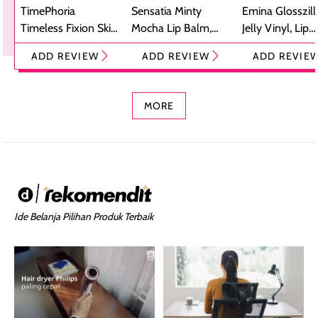
TimePhoria
Sensatia Minty
Emina Glosszill
Timeless Fixion Skin
Mocha Lip Balm,
Jelly Vinyl, Lip
Tint Stick,
Pelembap Bibir
Cream Glossy
ADD REVIEW
ADD REVIEW
ADD REVIE
Foundation dan
dengan Aroma
Ringan dengan 
Concealer 2-in-1
Cokelat
Bibir Plumpy
MORE
Ide Belanja Pilihan Produk Terbaik