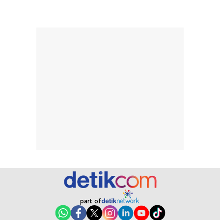
merata sehingga
perlindungannya
memudahkan
tetap optimal.
pengaplikasian
Karena baru
tanpa membuat
pertama kali
rambut terasa
mencoba, review
berat. Perlu
ini berfokus pada
diingat bahwa
kesan awal
ketahanan aroma
penggunaan.
dapat berbeda
Penilaian
pada setiap orang,
mengenai
tergantung jenis
performa dalam
rambut, aktivitas,
jangka panjang,
dan kondisi
seperti
lingkungan.
kenyamanan
Namun, dari
setelah
pengalaman
pemakaian rutin
penggunaan
atau
part of
hingga repurchase
kecocokannya
beberapa kali,
pada berbagai