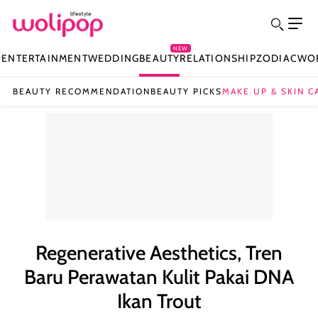
NEW
N
ENTERTAINMENT
WEDDING
BEAUTY
RELATIONSHIP
ZODIAC
WO
BEAUTY RECOMMENDATION
BEAUTY PICKS
MAKE UP & SKIN C
Regenerative Aesthetics, Tren
Baru Perawatan Kulit Pakai DNA
Ikan Trout