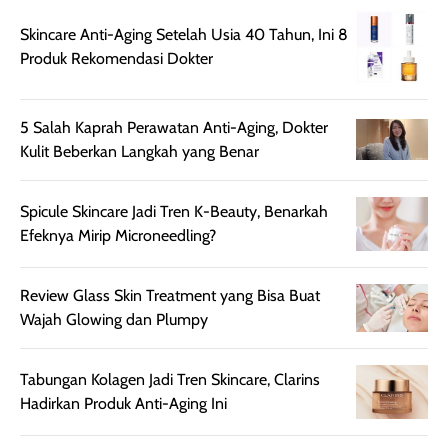
ruangan. Selain
dapat berbeda
memberikan
pada setiap jenis
Skincare Anti-Aging Setelah Usia 40 Tahun, Ini 8
aroma pada
kulit. Produk ini
Produk Rekomendasi Dokter
rambut, produk ini
mengandung
juga membantu
Amino dan
rambut terasa
Vitamin C, serta
5 Salah Kaprah Perawatan Anti-Aging, Dokter
lebih halus dan
dilengkapi SPF 35
Kulit Beberkan Langkah yang Benar
mudah diatur
PA+++ untuk
setelah
membantu
Spicule Skincare Jadi Tren K-Beauty, Benarkah
diaplikasikan.
melindungi kulit
Efeknya Mirip Microneedling?
Kemasannya
dari paparan sinar
praktis dengan
UV saat
botol spray yang
beraktivitas di
Review Glass Skin Treatment yang Bisa Buat
mudah digunakan
siang hari.
Wajah Glowing dan Plumpy
dan cukup ringkas
Meskipun begitu,
untuk dibawa saat
sunscreen tetap
Tabungan Kolagen Jadi Tren Skincare, Clarins
bepergian.
perlu diaplikasikan
Hadirkan Produk Anti-Aging Ini
Semprotan yang
ulang sesuai
dihasilkan juga
kebutuhan agar