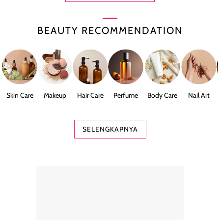
BEAUTY RECOMMENDATION
Skin Care
Makeup
Hair Care
Perfume
Body Care
Nail Art
SELENGKAPNYA