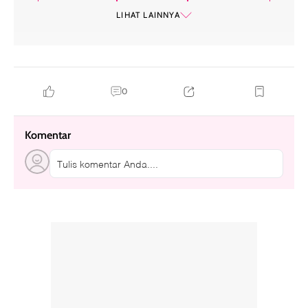
dna ikan trout
skin booster
polynucleotide
LIHAT LAINNYA
tren kecantikan
0
Komentar
Tulis komentar Anda....