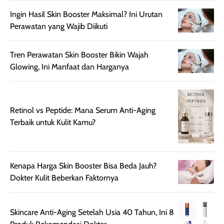
ruangan. Selain
dapat berbeda
Ingin Hasil Skin Booster Maksimal? Ini Urutan
memberikan
pada setiap jenis
Perawatan yang Wajib Diikuti
aroma pada
kulit. Produk ini
rambut, produk ini
mengandung
juga membantu
Amino dan
Tren Perawatan Skin Booster Bikin Wajah
rambut terasa
Vitamin C, serta
Glowing, Ini Manfaat dan Harganya
lebih halus dan
dilengkapi SPF 35
mudah diatur
PA+++ untuk
setelah
membantu
Retinol vs Peptide: Mana Serum Anti-Aging
diaplikasikan.
melindungi kulit
Terbaik untuk Kulit Kamu?
Kemasannya
dari paparan sinar
praktis dengan
UV saat
botol spray yang
beraktivitas di
mudah digunakan
siang hari.
Kenapa Harga Skin Booster Bisa Beda Jauh?
dan cukup ringkas
Meskipun begitu,
Dokter Kulit Beberkan Faktornya
untuk dibawa saat
sunscreen tetap
bepergian.
perlu diaplikasikan
Semprotan yang
ulang sesuai
Skincare Anti-Aging Setelah Usia 40 Tahun, Ini 8
dihasilkan juga
kebutuhan agar