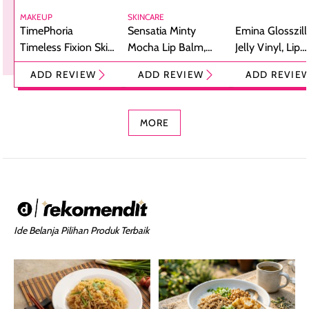
MAKEUP
SKINCARE
TimePhoria
Sensatia Minty
Emina Glosszill
Timeless Fixion Skin
Mocha Lip Balm,
Jelly Vinyl, Lip
Tint Stick,
Pelembap Bibir
Cream Glossy
ADD REVIEW
ADD REVIEW
ADD REVIE
Foundation dan
dengan Aroma
Ringan dengan 
Concealer 2-in-1
Cokelat
Bibir Plumpy
MORE
Ide Belanja Pilihan Produk Terbaik