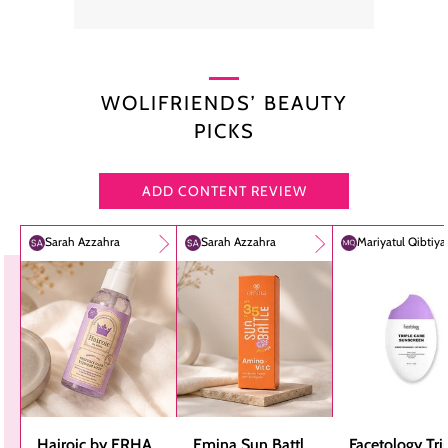
WOLIFRIENDS’ BEAUTY
PICKS
ADD CONTENT REVIEW
Sarah Azzahra
Sarah Azzahra
Mariyatul Qibtiy
Hairoic by ERHA
Emina Sun Battle
Facetology Tri