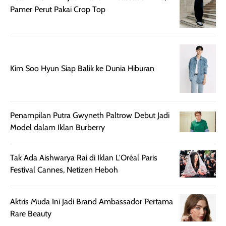
rambut terasa
Vitamin C, serta
Pamer Perut Pakai Crop Top
lebih halus dan
dilengkapi SPF 35
mudah diatur
PA+++ untuk
setelah
membantu
diaplikasikan.
melindungi kulit
Kemasannya
dari paparan sinar
Kim Soo Hyun Siap Balik ke Dunia Hiburan
praktis dengan
UV saat
botol spray yang
beraktivitas di
mudah digunakan
siang hari.
dan cukup ringkas
Meskipun begitu,
Penampilan Putra Gwyneth Paltrow Debut Jadi
untuk dibawa saat
sunscreen tetap
Model dalam Iklan Burberry
bepergian.
perlu diaplikasikan
Semprotan yang
ulang sesuai
Tak Ada Aishwarya Rai di Iklan L'Oréal Paris
dihasilkan juga
kebutuhan agar
Festival Cannes, Netizen Heboh
merata sehingga
perlindungannya
memudahkan
tetap optimal.
pengaplikasian
Karena baru
Aktris Muda Ini Jadi Brand Ambassador Pertama
tanpa membuat
pertama kali
Rare Beauty
rambut terasa
mencoba, review