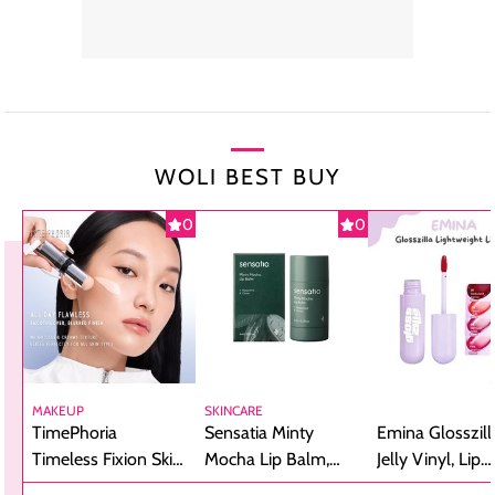
WOLI BEST BUY
0
0
MAKEUP
SKINCARE
TimePhoria
Sensatia Minty
Emina Glosszill
Timeless Fixion Skin
Mocha Lip Balm,
Jelly Vinyl, Lip
Tint Stick,
Pelembap Bibir
Cream Glossy