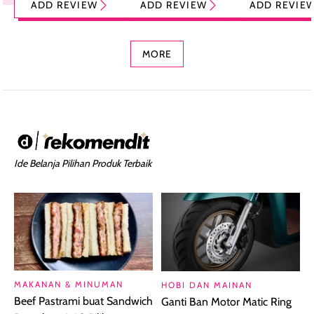
ADD REVIEW
ADD REVIEW
ADD REVIE
Foundation dan
dengan Aroma
Ringan dengan 
Concealer 2-in-1
Cokelat
Bibir Plumpy
MORE
Ide Belanja Pilihan Produk Terbaik
MAKANAN & MINUMAN
HOBI DAN MAINAN
Beef Pastrami buat Sandwich
Ganti Ban Motor Matic Ring