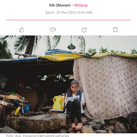
Kiki Oktaviani -
Wolipop
Senin, 29 Mei 2023 10:16 WIB
1
Foto: dok. Instagram/@maleeshakharwa