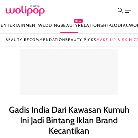
NEW
N
ENTERTAINMENT
WEDDING
BEAUTY
RELATIONSHIP
ZODIAC
WO
BEAUTY RECOMMENDATION
BEAUTY PICKS
MAKE UP & SKIN C
Gadis India Dari Kawasan Kumuh
Ini Jadi Bintang Iklan Brand
Kecantikan