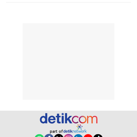
berat. Perlu
ini berfokus pada
diingat bahwa
kesan awal
ketahanan aroma
penggunaan.
dapat berbeda
Penilaian
pada setiap orang,
mengenai
tergantung jenis
performa dalam
rambut, aktivitas,
jangka panjang,
dan kondisi
seperti
lingkungan.
kenyamanan
Namun, dari
setelah
pengalaman
pemakaian rutin
penggunaan
atau
hingga repurchase
kecocokannya
beberapa kali,
pada berbagai
performanya
kondisi kulit,
terasa cukup
masih
konsisten untuk
memerlukan
penggunaan
penggunaan lebih
part of