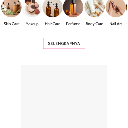
Skin Care
Makeup
Hair Care
Perfume
Body Care
Nail Art
SELENGKAPNYA