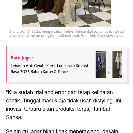
Brand syari Si.Se.Sa. mengeluarkan koleksi khimar dari bahan voal. Inovasi
terbaru untuk memenuhi gaya muslimah syari. Foto: Dok. Gresnia/Wolipop.
Baca Juga :
Lebaran Anti Gerah! Kami. Luncurkan Koleksi
Raya 2026 Bahan Katun & Tencel
"Kita sudah trial and error dan tetap kelihatan
cantik. Tinggal masuk aja tidak usah distyling. Ini
inovasi terbaru akan produksi terus," tambah
Sansa.
Selain itu, agar hijab tidak menerawang, desain