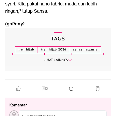
syari. Kita pakai nano fabric, muda dan lebih
ringan," tutup Sansa.
(gaf/eny)
TAGS
tren hijab
tren hijab 2026
senaz nasansia
sansa enandera
siriz tentani
merry pramono
LIHAT LAINNYA
hijab syari
0
Komentar
Tulis komentar Anda....