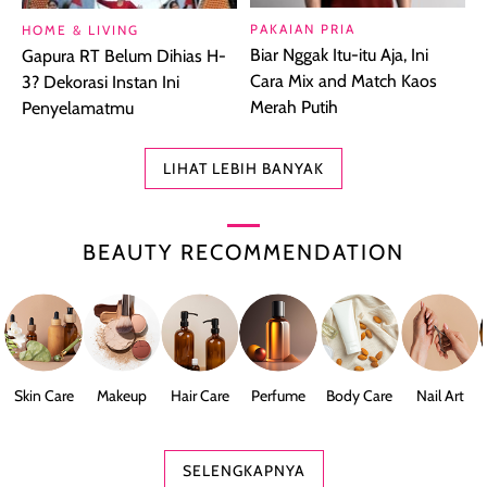
PAKAIAN PRIA
HOME & LIVING
Biar Nggak Itu-itu Aja, Ini
Gapura RT Belum Dihias H-
Cara Mix and Match Kaos
3? Dekorasi Instan Ini
Merah Putih
Penyelamatmu
LIHAT LEBIH BANYAK
BEAUTY RECOMMENDATION
Skin Care
Makeup
Hair Care
Perfume
Body Care
Nail Art
SELENGKAPNYA