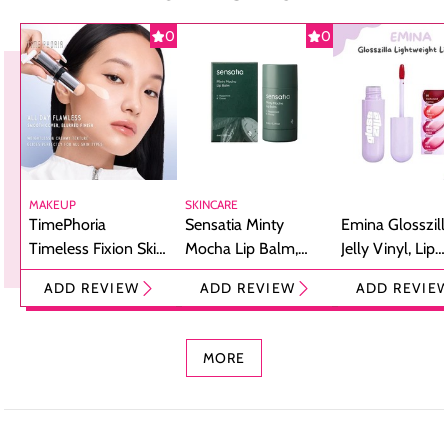
0
0
MAKEUP
SKINCARE
TimePhoria
Sensatia Minty
Emina Glosszill
Timeless Fixion Skin
Mocha Lip Balm,
Jelly Vinyl, Lip
Tint Stick,
Pelembap Bibir
Cream Glossy
ADD REVIEW
ADD REVIEW
ADD REVIE
Foundation dan
dengan Aroma
Ringan dengan 
Concealer 2-in-1
Cokelat
Bibir Plumpy
MORE