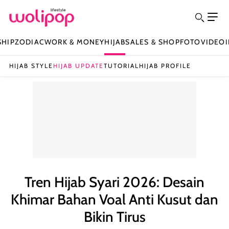
SHIP
ZODIAC
WORK & MONEY
HIJAB
SALES & SHOP
FOTO
VIDEO
HIJAB STYLE
HIJAB UPDATE
TUTORIAL
HIJAB PROFILE
Tren Hijab Syari 2026: Desain
Khimar Bahan Voal Anti Kusut dan
Bikin Tirus