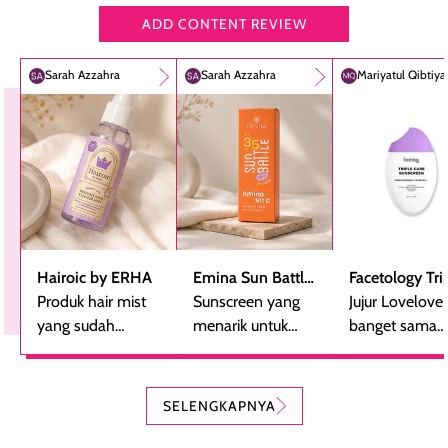
ADD CONTENT REVIEW
Sarah Azzahra
Sarah Azzahra
Mariyatul Qibtiy
Hairoic by ERHA
Emina Sun Battle
Facetology Tri
Produk hair mist
SPF 35 PA+++
Sunscreen yang
Care Sunscree
Jujur Lovelove
yang sudah
Bright Glow Fun
menarik untuk
SPF 40 PA+++
banget sama
beberapa kali
Size
dicoba, terutama
sunscreen iniii..
dibeli ulang
bagi yang mencari
suka sama
karena nyaman
perlindungan
teksturnya yg
SELENGKAPNYA
digunakan sebagai
harian dalam
milky lotion,
pelengkap
ukuran yang lebih
gampang