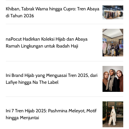
botol spray yang
beraktivitas di
Khiban, Tabrak Warna hingga Cupro: Tren Abaya
mudah digunakan
siang hari.
di Tahun 2026
dan cukup ringkas
Meskipun begitu,
untuk dibawa saat
sunscreen tetap
bepergian.
perlu diaplikasikan
Semprotan yang
ulang sesuai
naPocut Hadirkan Koleksi Hijab dan Abaya
dihasilkan juga
kebutuhan agar
Ramah Lingkungan untuk Ibadah Haji
merata sehingga
perlindungannya
memudahkan
tetap optimal.
pengaplikasian
Karena baru
tanpa membuat
pertama kali
Ini Brand Hijab yang Menguasai Tren 2025, dari
rambut terasa
mencoba, review
Lafiye hingga Na The Label
berat. Perlu
ini berfokus pada
diingat bahwa
kesan awal
ketahanan aroma
penggunaan.
dapat berbeda
Penilaian
Ini 7 Tren Hijab 2025: Pashmina Meleyot, Motif
pada setiap orang,
mengenai
hingga Menjuntai
tergantung jenis
performa dalam
rambut, aktivitas,
jangka panjang,