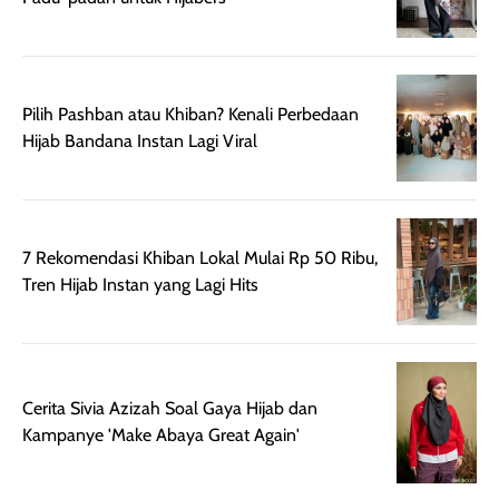
sehingga tetap
Bright Glow
cocok dipakai 
nyaman dipakai
memberikan efek
aktifitas outdo
untuk aktivitas
akhir yang
juga. baru
harian, baik
membuat kulit
pemakaaian 6
sebelum maupun
tampak lebih
bulan tapi ker
Pilih Pashban atau Khiban? Kenali Perbedaan
setelah
cerah, namun
bersihnya mu
Hijab Bandana Instan Lagi Viral
beraktivitas di luar
hasilnya tetap
ku
ruangan. Selain
dapat berbeda
memberikan
pada setiap jenis
aroma pada
kulit. Produk ini
7 Rekomendasi Khiban Lokal Mulai Rp 50 Ribu,
rambut, produk ini
mengandung
Tren Hijab Instan yang Lagi Hits
juga membantu
Amino dan
rambut terasa
Vitamin C, serta
lebih halus dan
dilengkapi SPF 35
mudah diatur
PA+++ untuk
setelah
membantu
Cerita Sivia Azizah Soal Gaya Hijab dan
diaplikasikan.
melindungi kulit
Kampanye 'Make Abaya Great Again'
Kemasannya
dari paparan sinar
praktis dengan
UV saat