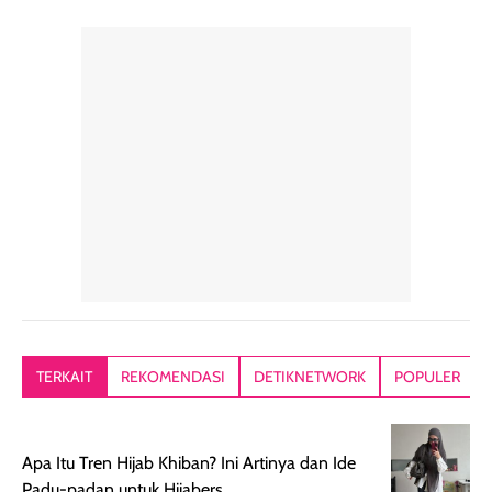
perawatan
praktis.
diratakan, ada
rambut sehari-
Kemasannya
sensai dinginy
hari. Pengalaman
ringkas sehingga
ada efek
penggunaan yang
mudah disimpan
lembabnya ju
konsisten menjadi
di dalam pouch
karna kulit aku
alasan produk ini
atau dibawa saat
kering meront
tetap masuk
bepergian. Dari
Kalau dipakai
dalam rutinitas.
penggunaan
dibawah mak
Hair mist ini
pertama,
juga ga peelin
memiliki aroma
teksturnya terasa
jadi nyaman gi
yang lembut dan
ringan dan mudah
Packagingnya 
memberikan
diratakan di kulit.
plastik tutup ul
kesan rambut
Produk juga
mutul botolny
lebih segar
memberikan hasil
meruncing jadi
TERKAIT
REKOMENDASI
DETIKNETWORK
POPULER
setelah
akhir yang
pas buat nakar
digunakan.
nyaman tanpa
sunscreennya.
Wanginya tidak
terasa lengket
terus udah SP
Apa Itu Tren Hijab Khiban? Ini Artinya dan Ide
terasa berlebihan
berlebihan. Varian
40 yang pasti
Padu-padan untuk Hijabers