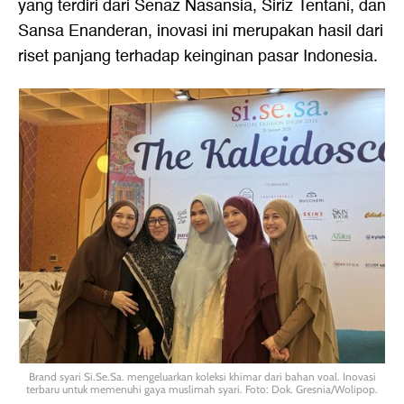
yang terdiri dari Senaz Nasansia, Siriz Tentani, dan
Sansa Enanderan, inovasi ini merupakan hasil dari
riset panjang terhadap keinginan pasar Indonesia.
Brand syari Si.Se.Sa. mengeluarkan koleksi khimar dari bahan voal. Inovasi
terbaru untuk memenuhi gaya muslimah syari. Foto: Dok. Gresnia/Wolipop.