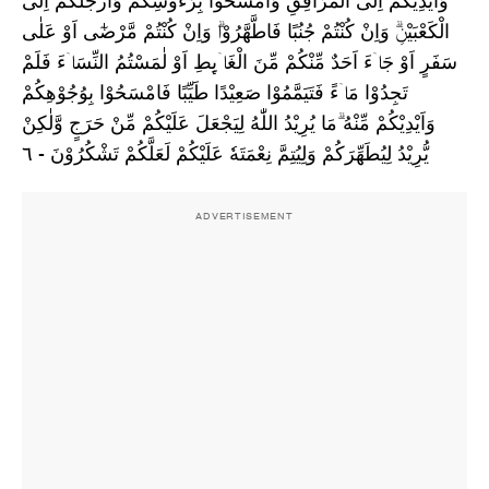
وَاَيْدِيَكُمْ اِلَى الْمَرَافِقِ وَامْسَحُوْا بِرُءُوْسِكُمْ وَاَرْجُلَكُمْ اِلَى
الْكَعْبَيْنِۗ وَاِنْ كُنْتُمْ جُنُبًا فَاطَّهَّرُوْاۗ وَاِنْ كُنْتُمْ مَّرْضٰٓى اَوْ عَلٰى
سَفَرٍ اَوْ جَاۤءَ اَحَدٌ مِّنْكُمْ مِّنَ الْغَاۤىِٕطِ اَوْ لٰمَسْتُمُ النِّسَاۤءَ فَلَمْ
تَجِدُوْا مَاۤءً فَتَيَمَّمُوْا صَعِيْدًا طَيِّبًا فَامْسَحُوْا بِوُجُوْهِكُمْ
وَاَيْدِيْكُمْ مِّنْهُ ۗمَا يُرِيْدُ اللّٰهُ لِيَجْعَلَ عَلَيْكُمْ مِّنْ حَرَجٍ وَّلٰكِنْ
يُّرِيْدُ لِيُطَهِّرَكُمْ وَلِيُتِمَّ نِعْمَتَهٗ عَلَيْكُمْ لَعَلَّكُمْ تَشْكُرُوْنَ - ٦
ADVERTISEMENT