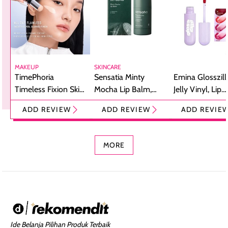
MAKEUP
SKINCARE
TimePhoria
Sensatia Minty
Emina Glosszill
Timeless Fixion Skin
Mocha Lip Balm,
Jelly Vinyl, Lip
Tint Stick,
Pelembap Bibir
Cream Glossy
ADD REVIEW
ADD REVIEW
ADD REVIE
Foundation dan
dengan Aroma
Ringan dengan 
Concealer 2-in-1
Cokelat
Bibir Plumpy
MORE
Ide Belanja Pilihan Produk Terbaik