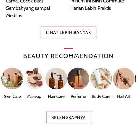
Lama, Cocok buat
Minum Ini Bikin Commute
Sembahyang sampai
Harian Lebih Praktis
Meditasi
LIHAT LEBIH BANYAK
BEAUTY RECOMMENDATION
Skin Care
Makeup
Hair Care
Perfume
Body Care
Nail Art
SELENGKAPNYA