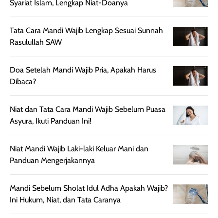
untuk aktivitas
akhir yang
juga. baru
Syariat Islam, Lengkap Niat-Doanya
harian, baik
membuat kulit
pemakaaian 6
sebelum maupun
tampak lebih
bulan tapi ker
Tata Cara Mandi Wajib Lengkap Sesuai Sunnah
setelah
cerah, namun
bersihnya mu
Rasulullah SAW
beraktivitas di luar
hasilnya tetap
ku
ruangan. Selain
dapat berbeda
Doa Setelah Mandi Wajib Pria, Apakah Harus
memberikan
pada setiap jenis
Dibaca?
aroma pada
kulit. Produk ini
rambut, produk ini
mengandung
juga membantu
Amino dan
Niat dan Tata Cara Mandi Wajib Sebelum Puasa
rambut terasa
Vitamin C, serta
Asyura, Ikuti Panduan Ini!
lebih halus dan
dilengkapi SPF 35
mudah diatur
PA+++ untuk
Niat Mandi Wajib Laki-laki Keluar Mani dan
setelah
membantu
Panduan Mengerjakannya
diaplikasikan.
melindungi kulit
Kemasannya
dari paparan sinar
Mandi Sebelum Sholat Idul Adha Apakah Wajib?
praktis dengan
UV saat
Ini Hukum, Niat, dan Tata Caranya
botol spray yang
beraktivitas di
mudah digunakan
siang hari.