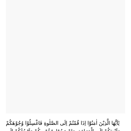
يٰٓاَيُّهَا الَّذِيْنَ اٰمَنُوْٓا اِذَا قُمْتُمْ اِلَى الصَّلٰوةِ فَاغْسِلُوْا وُجُوْهَكُمْ