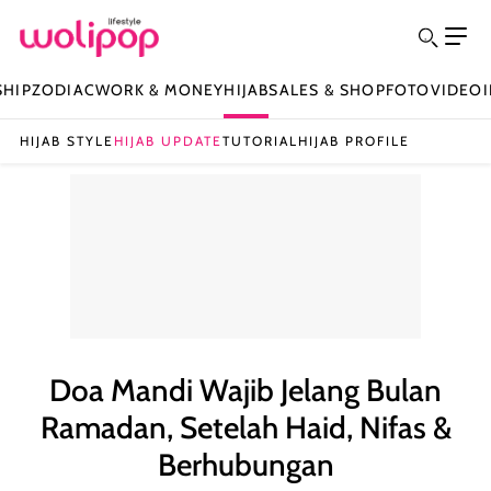
SHIP
ZODIAC
WORK & MONEY
HIJAB
SALES & SHOP
FOTO
VIDEO
HIJAB STYLE
HIJAB UPDATE
TUTORIAL
HIJAB PROFILE
Doa Mandi Wajib Jelang Bulan
Ramadan, Setelah Haid, Nifas &
Berhubungan