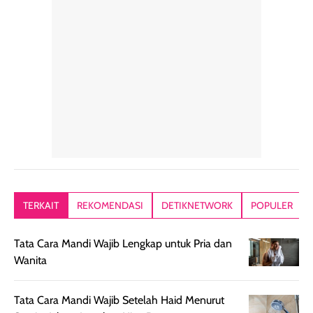
hari. Pengalaman
ringkas sehingga
ada efek
penggunaan yang
mudah disimpan
lembabnya ju
konsisten menjadi
di dalam pouch
karna kulit aku
alasan produk ini
atau dibawa saat
kering meront
tetap masuk
bepergian. Dari
Kalau dipakai
dalam rutinitas.
penggunaan
dibawah mak
Hair mist ini
pertama,
juga ga peelin
memiliki aroma
teksturnya terasa
jadi nyaman gi
yang lembut dan
ringan dan mudah
Packagingnya 
memberikan
diratakan di kulit.
plastik tutup ul
kesan rambut
Produk juga
mutul botolny
lebih segar
memberikan hasil
meruncing jadi
TERKAIT
REKOMENDASI
DETIKNETWORK
POPULER
setelah
akhir yang
pas buat nakar
digunakan.
nyaman tanpa
sunscreennya.
Tata Cara Mandi Wajib Lengkap untuk Pria dan
Wanginya tidak
terasa lengket
terus udah SP
Wanita
terasa berlebihan
berlebihan. Varian
40 yang pasti
sehingga tetap
Bright Glow
cocok dipakai 
nyaman dipakai
memberikan efek
aktifitas outdo
Tata Cara Mandi Wajib Setelah Haid Menurut