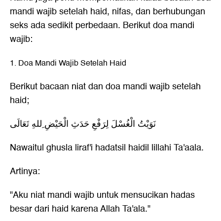
mandi wajib
setelah haid, nifas, dan berhubungan
seks ada sedikit perbedaan. Berikut doa mandi
wajib:
1. Doa Mandi Wajib Setelah Haid
Berikut bacaan niat dan doa mandi wajib setelah
haid;
نَوَيْتُ الْغُسْلَ لِرَفْعِ حَدَثِ الْحَيْضِ ِللهِ تَعَالَى
Nawaitul ghusla liraf'i hadatsil haidil lillahi Ta'aala.
Artinya:
"Aku niat mandi wajib untuk mensucikan hadas
besar dari haid karena Allah Ta'ala."