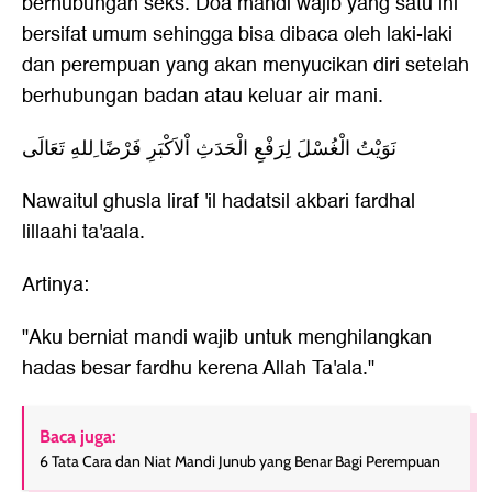
berhubungan seks. Doa mandi wajib yang satu ini
bersifat umum sehingga bisa dibaca oleh laki-laki
dan perempuan yang akan menyucikan diri setelah
berhubungan badan atau keluar air mani.
نَوَيْتُ الْغُسْلَ لِرَفْعِ الْحَدَثِ اْلاَكْبَرِ فَرْضًا ِللهِ تَعَالَى
Nawaitul ghusla liraf 'il hadatsil akbari fardhal
lillaahi ta'aala.
Artinya:
"Aku berniat mandi wajib untuk menghilangkan
hadas besar fardhu kerena Allah Ta'ala."
Baca juga:
6 Tata Cara dan Niat Mandi Junub yang Benar Bagi Perempuan