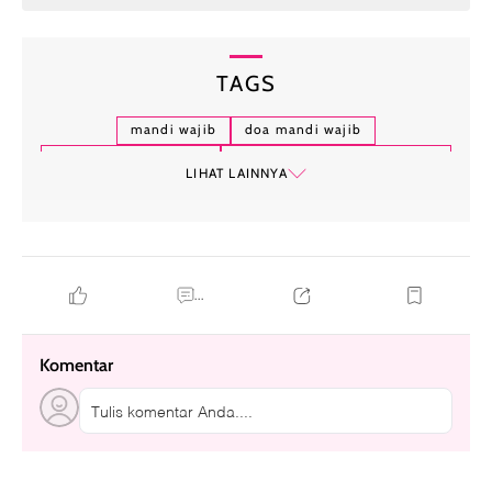
TAGS
mandi wajib
doa mandi wajib
doa mandi wajib haid
tata cara mandi wajib wanita
LIHAT LAINNYA
doa mandi wajib setelah nifas
mandi wajib saat ramadan
bacaan niat mandi wajib
...
Komentar
Tulis komentar Anda....