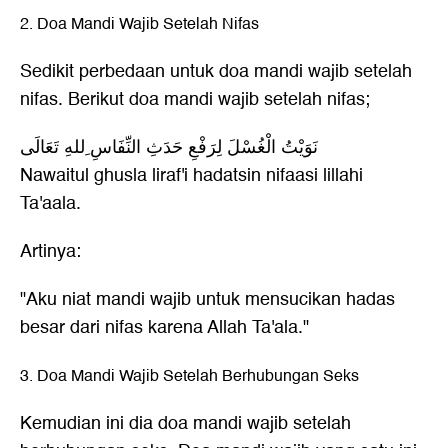
2. Doa Mandi Wajib Setelah Nifas
Sedikit perbedaan untuk doa mandi wajib setelah
nifas. Berikut doa mandi wajib setelah nifas;
نَوَيْتُ الْغُسْلَ لِرَفْعِ حَدَثِ النِّفَاسِ ِللهِ تَعَالَى
Nawaitul ghusla liraf'i hadatsin nifaasi lillahi
Ta'aala.
Artinya:
"Aku niat mandi wajib untuk mensucikan hadas
besar dari nifas karena Allah Ta'ala."
3. Doa Mandi Wajib Setelah Berhubungan Seks
Kemudian ini dia doa mandi wajib setelah