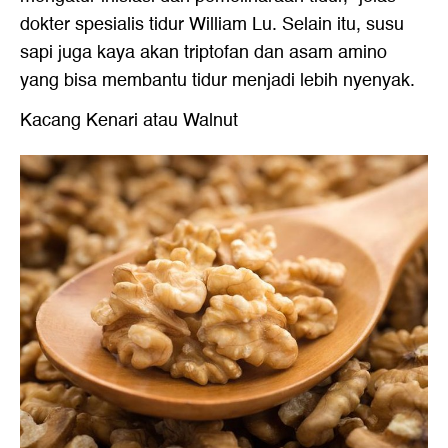
dokter spesialis tidur William Lu. Selain itu, susu
sapi juga kaya akan triptofan dan asam amino
yang bisa membantu tidur menjadi lebih nyenyak.
Kacang Kenari atau Walnut