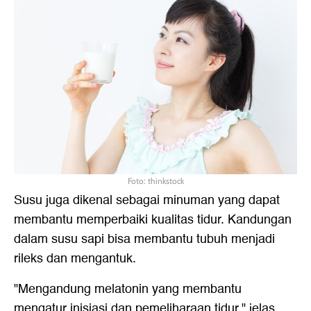
Foto: thinkstock
Susu juga dikenal sebagai minuman yang dapat
membantu memperbaiki kualitas tidur. Kandungan
dalam susu sapi bisa membantu tubuh menjadi
rileks dan mengantuk.
"Mengandung melatonin yang membantu
mengatur inisiasi dan pemeliharaan tidur," jelas