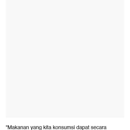
"Makanan yang kita konsumsi dapat secara