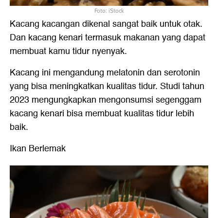
Foto: iStock
Kacang kacangan dikenal sangat baik untuk otak.
Dan kacang kenari termasuk makanan yang dapat
membuat kamu tidur nyenyak.
Kacang ini mengandung melatonin dan serotonin
yang bisa meningkatkan kualitas tidur. Studi tahun
2023 mengungkapkan mengonsumsi segenggam
kacang kenari bisa membuat kualitas tidur lebih
baik.
Ikan Berlemak