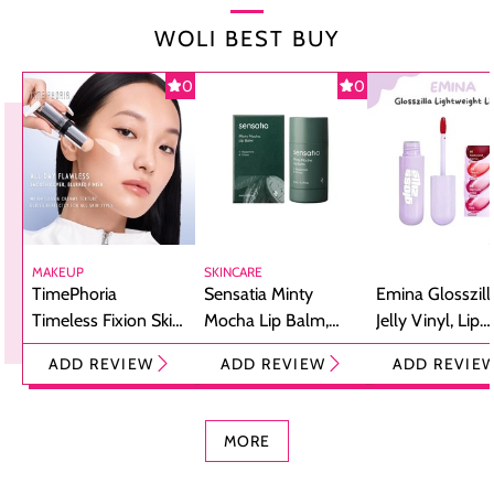
WOLI BEST BUY
0
0
MAKEUP
SKINCARE
TimePhoria
Sensatia Minty
Emina Glosszill
Timeless Fixion Skin
Mocha Lip Balm,
Jelly Vinyl, Lip
Tint Stick,
Pelembap Bibir
Cream Glossy
ADD REVIEW
ADD REVIEW
ADD REVIE
Foundation dan
dengan Aroma
Ringan dengan 
Concealer 2-in-1
Cokelat
Bibir Plumpy
MORE