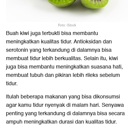
Foto: iStock
Buah kiwi juga terbukti bisa membantu
meningkatkan kualitas tidur. Antioksidan dan
serotonin yang terkandung di dalamnya bisa
membuat tidur lebih berkualitas. Selain itu, kiwi
juga bisa membantu meningkatkan suasana hati,
membuat tubuh dan pikiran lebih rileks sebelum
tidur.
Itulah beberapa makanan yang bisa dikonsumsi
agar kamu tidur nyenyak di malam hari. Senyawa
penting yang terkandung di dalamnya bisa secara
ampuh meningkatkan durasi dan kualitas tidur.