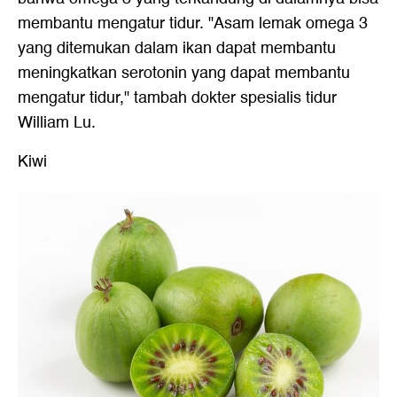
membantu mengatur tidur. "Asam lemak omega 3
yang ditemukan dalam ikan dapat membantu
meningkatkan serotonin yang dapat membantu
mengatur tidur," tambah dokter spesialis tidur
William Lu.
Kiwi