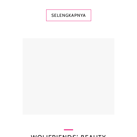
SELENGKAPNYA