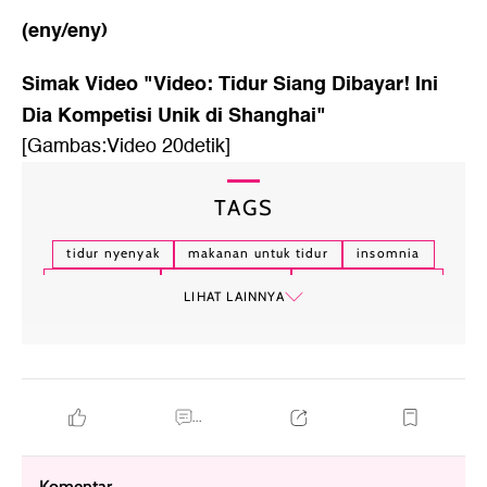
(eny/eny)
Simak Video "
Video: Tidur Siang Dibayar! Ini
Dia Kompetisi Unik di Shanghai
"
[Gambas:Video 20detik]
TAGS
tidur nyenyak
makanan untuk tidur
insomnia
kualitas tidur
gangguan tidur
tips tidur nyenyak
LIHAT LAINNYA
tidur
makanan sehat
...
Komentar