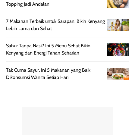
mudah diatur
PA+++ untuk
Topping Jadi Andalan!
setelah
membantu
diaplikasikan.
melindungi kulit
7 Makanan Terbaik untuk Sarapan, Bikin Kenyang
Kemasannya
dari paparan sinar
Lebih Lama dan Sehat
praktis dengan
UV saat
botol spray yang
beraktivitas di
Sahur Tanpa Nasi? Ini 5 Menu Sehat Bikin
mudah digunakan
siang hari.
Kenyang dan Energi Tahan Seharian
dan cukup ringkas
Meskipun begitu,
untuk dibawa saat
sunscreen tetap
bepergian.
perlu diaplikasikan
Tak Cuma Sayur, Ini 5 Makanan yang Baik
Semprotan yang
ulang sesuai
Dikonsumsi Wanita Setiap Hari
dihasilkan juga
kebutuhan agar
merata sehingga
perlindungannya
memudahkan
tetap optimal.
pengaplikasian
Karena baru
tanpa membuat
pertama kali
rambut terasa
mencoba, review
berat. Perlu
ini berfokus pada
diingat bahwa
kesan awal