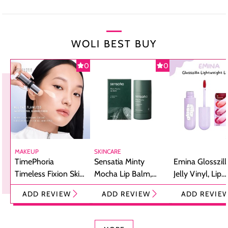
WOLI BEST BUY
0
0
MAKEUP
SKINCARE
TimePhoria
Sensatia Minty
Emina Glosszill
Timeless Fixion Skin
Mocha Lip Balm,
Jelly Vinyl, Lip
Tint Stick,
Pelembap Bibir
Cream Glossy
ADD REVIEW
ADD REVIEW
ADD REVIE
Foundation dan
dengan Aroma
Ringan dengan 
Concealer 2-in-1
Cokelat
Bibir Plumpy