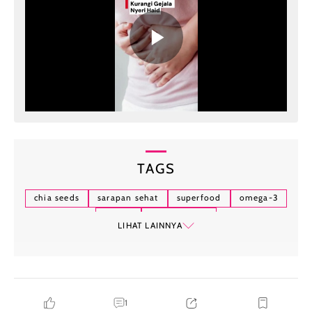
TAGS
chia seeds
sarapan sehat
superfood
omega-3
nutrisi
tips sarapan.
LIHAT LAINNYA
1