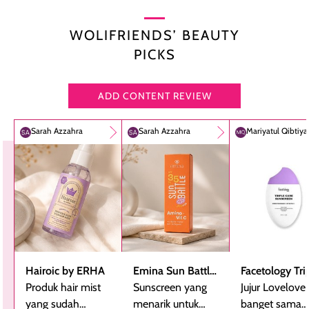
WOLIFRIENDS’ BEAUTY
PICKS
ADD CONTENT REVIEW
Sarah Azzahra
Sarah Azzahra
Mariyatul Qibtiy
Hairoic by ERHA
Emina Sun Battle
Facetology Tri
Produk hair mist
SPF 35 PA+++
Sunscreen yang
Care Sunscree
Jujur Lovelove
yang sudah
Bright Glow Fun
menarik untuk
SPF 40 PA+++
banget sama