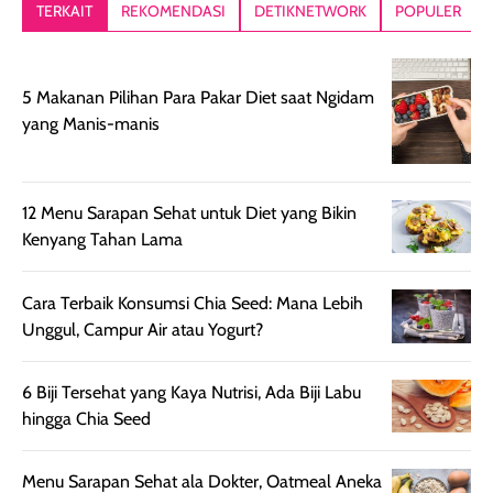
lebih segar
memberikan hasil
meruncing jadi
TERKAIT
REKOMENDASI
DETIKNETWORK
POPULER
setelah
akhir yang
pas buat nakar
digunakan.
nyaman tanpa
sunscreennya.
Wanginya tidak
terasa lengket
terus udah SP
5 Makanan Pilihan Para Pakar Diet saat Ngidam
terasa berlebihan
berlebihan. Varian
40 yang pasti
yang Manis-manis
sehingga tetap
Bright Glow
cocok dipakai 
nyaman dipakai
memberikan efek
aktifitas outdo
untuk aktivitas
akhir yang
juga. baru
harian, baik
membuat kulit
pemakaaian 6
12 Menu Sarapan Sehat untuk Diet yang Bikin
sebelum maupun
tampak lebih
bulan tapi ker
Kenyang Tahan Lama
setelah
cerah, namun
bersihnya mu
beraktivitas di luar
hasilnya tetap
ku
Cara Terbaik Konsumsi Chia Seed: Mana Lebih
ruangan. Selain
dapat berbeda
Unggul, Campur Air atau Yogurt?
memberikan
pada setiap jenis
aroma pada
kulit. Produk ini
6 Biji Tersehat yang Kaya Nutrisi, Ada Biji Labu
rambut, produk ini
mengandung
hingga Chia Seed
juga membantu
Amino dan
rambut terasa
Vitamin C, serta
lebih halus dan
dilengkapi SPF 35
Menu Sarapan Sehat ala Dokter, Oatmeal Aneka