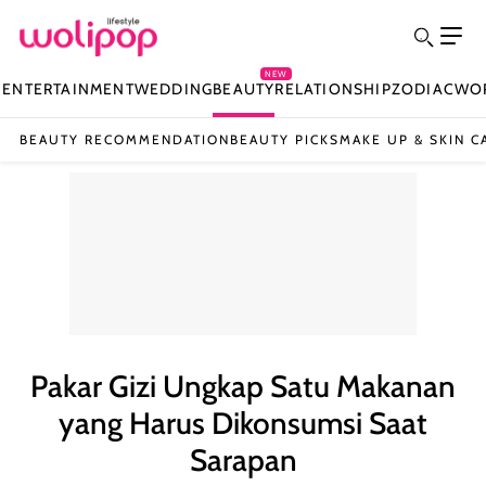
NEW
N
ENTERTAINMENT
WEDDING
BEAUTY
RELATIONSHIP
ZODIAC
WO
BEAUTY RECOMMENDATION
BEAUTY PICKS
MAKE UP & SKIN C
Pakar Gizi Ungkap Satu Makanan
yang Harus Dikonsumsi Saat
Sarapan