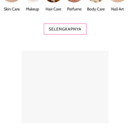
Skin Care
Makeup
Hair Care
Perfume
Body Care
Nail Art
SELENGKAPNYA