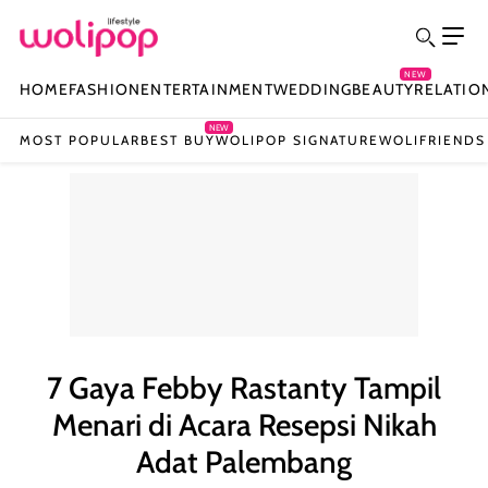
NEW
HOME
FASHION
ENTERTAINMENT
WEDDING
BEAUTY
RELATIO
NEW
MOST POPULAR
BEST BUY
WOLIPOP SIGNATURE
WOLIFRIENDS
7 Gaya Febby Rastanty Tampil
Menari di Acara Resepsi Nikah
Adat Palembang