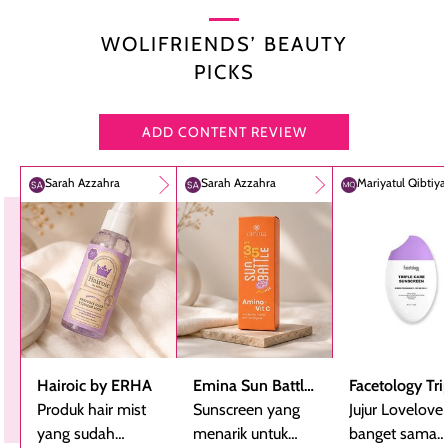
WOLIFRIENDS’ BEAUTY
PICKS
ADD CONTENT REVIEW
Sarah Azzahra
Sarah Azzahra
Mariyatul Qibtiy
Hairoic by ERHA
Emina Sun Battle
Facetology Tri
Produk hair mist
SPF 35 PA+++
Sunscreen yang
Care Sunscree
Jujur Lovelove
yang sudah
Bright Glow Fun
menarik untuk
SPF 40 PA+++
banget sama