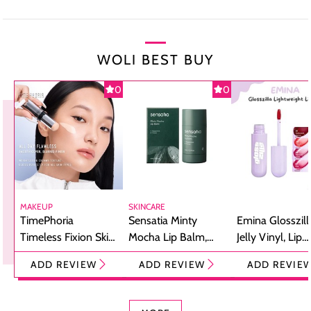
WOLI BEST BUY
0
0
MAKEUP
SKINCARE
TimePhoria
Sensatia Minty
Emina Glosszill
Timeless Fixion Skin
Mocha Lip Balm,
Jelly Vinyl, Lip
Tint Stick,
Pelembap Bibir
Cream Glossy
ADD REVIEW
ADD REVIEW
ADD REVIE
Foundation dan
dengan Aroma
Ringan dengan 
Concealer 2-in-1
Cokelat
Bibir Plumpy