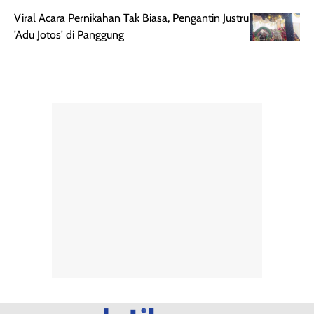
ketahanan aroma
penggunaan.
Viral Acara Pernikahan Tak Biasa, Pengantin Justru
dapat berbeda
Penilaian
'Adu Jotos' di Panggung
pada setiap orang,
mengenai
tergantung jenis
performa dalam
rambut, aktivitas,
jangka panjang,
dan kondisi
seperti
lingkungan.
kenyamanan
Namun, dari
setelah
pengalaman
pemakaian rutin
penggunaan
atau
hingga repurchase
kecocokannya
beberapa kali,
pada berbagai
performanya
kondisi kulit,
terasa cukup
masih
konsisten untuk
memerlukan
penggunaan
penggunaan lebih
sehari-hari.
lanjut.