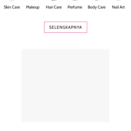
Skin Care
Makeup
Hair Care
Perfume
Body Care
Nail Art
SELENGKAPNYA