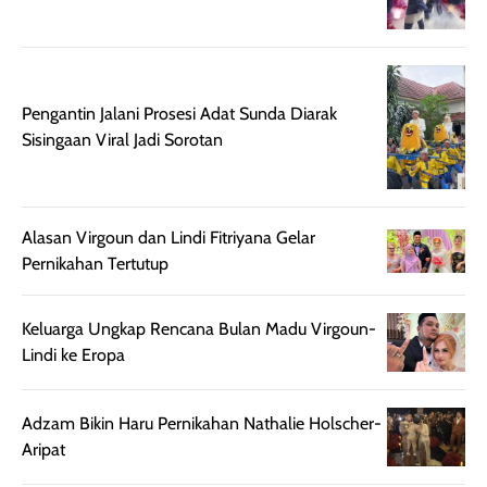
mudah diatur
PA+++ untuk
setelah
membantu
diaplikasikan.
melindungi kulit
Kemasannya
dari paparan sinar
praktis dengan
UV saat
Pengantin Jalani Prosesi Adat Sunda Diarak
botol spray yang
beraktivitas di
Sisingaan Viral Jadi Sorotan
mudah digunakan
siang hari.
dan cukup ringkas
Meskipun begitu,
untuk dibawa saat
sunscreen tetap
bepergian.
perlu diaplikasikan
Alasan Virgoun dan Lindi Fitriyana Gelar
Semprotan yang
ulang sesuai
Pernikahan Tertutup
dihasilkan juga
kebutuhan agar
merata sehingga
perlindungannya
Keluarga Ungkap Rencana Bulan Madu Virgoun-
memudahkan
tetap optimal.
Lindi ke Eropa
pengaplikasian
Karena baru
tanpa membuat
pertama kali
rambut terasa
mencoba, review
Adzam Bikin Haru Pernikahan Nathalie Holscher-
berat. Perlu
ini berfokus pada
Aripat
diingat bahwa
kesan awal