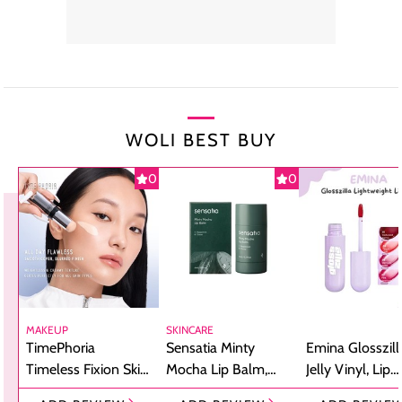
WOLI BEST BUY
0
0
MAKEUP
SKINCARE
TimePhoria
Sensatia Minty
Emina Glosszill
Timeless Fixion Skin
Mocha Lip Balm,
Jelly Vinyl, Lip
Tint Stick,
Pelembap Bibir
Cream Glossy