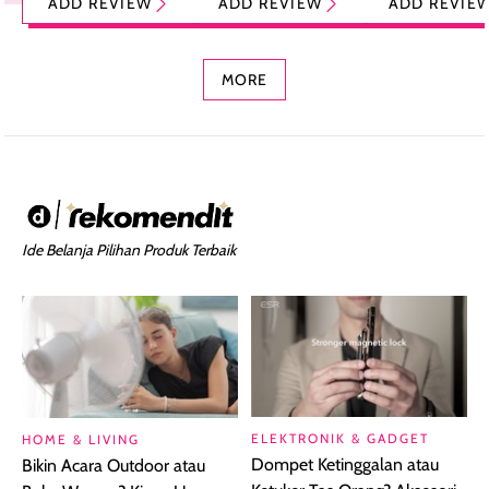
ADD REVIEW
ADD REVIEW
ADD REVIE
Foundation dan
dengan Aroma
Ringan dengan 
Concealer 2-in-1
Cokelat
Bibir Plumpy
MORE
Ide Belanja Pilihan Produk Terbaik
ELEKTRONIK & GADGET
HOME & LIVING
Dompet Ketinggalan atau
Bikin Acara Outdoor atau