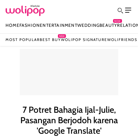
NEW
HOME
FASHION
ENTERTAINMENT
WEDDING
BEAUTY
RELATIO
NEW
MOST POPULAR
BEST BUY
WOLIPOP SIGNATURE
WOLIFRIENDS
7 Potret Bahagia Ijal-Julie,
Pasangan Berjodoh karena
'Google Translate'