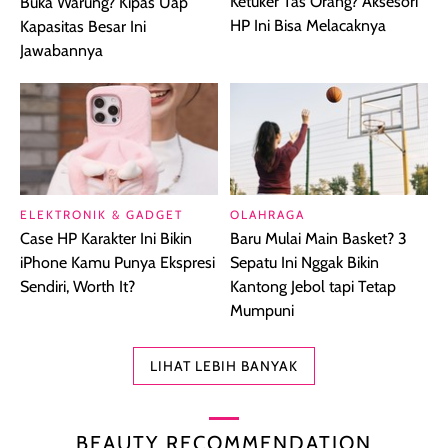
Ketuker Tas Orang? Aksesori
Buka Warung? Kipas Uap
HP Ini Bisa Melacaknya
Kapasitas Besar Ini
Jawabannya
ELEKTRONIK & GADGET
OLAHRAGA
Case HP Karakter Ini Bikin
Baru Mulai Main Basket? 3
iPhone Kamu Punya Ekspresi
Sepatu Ini Nggak Bikin
Sendiri, Worth It?
Kantong Jebol tapi Tetap
Mumpuni
LIHAT LEBIH BANYAK
BEAUTY RECOMMENDATION