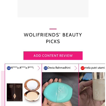
WOLIFRIENDS’ BEAUTY
PICKS
ADD CONTENT REVIEW
N****a A****a P***i
Devia Rahmadhini
mela putri utami