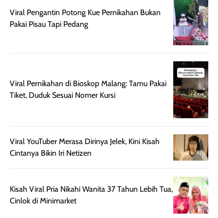
cukup tinggi,
produk ini juga
Viral Pengantin Potong Kue Pernikahan Bukan
kualitasnya
minim oksidasi
Pakai Pisau Tapi Pedang
sepadan. Bedak
jadi warnanya
ini cocok untuk
tetap stabil
kamu yang
setelah beber
menginginkan
jam dipakai.
tampilan flawless,
Shade Carame
Viral Pernikahan di Bioskop Malang: Tamu Pakai
ringan, dan
juga pas di kuli
Tiket, Duduk Sesuai Nomer Kursi
berkelas —
bikin complex
sempurna untuk
terlihat hangat
daily look
dan natural. Kalau
maupun acara
kamu suka
Viral YouTuber Merasa Dirinya Jelek, Kini Kisah
spesial.
makeup yang
Cintanya Bikin Iri Netizen
ringan dengan
hasil natural,
menurutku E
Kisah Viral Pria Nikahi Wanita 37 Tahun Lebih Tua,
Skin Tint ini wa
Cinlok di Minimarket
banget dicoba.