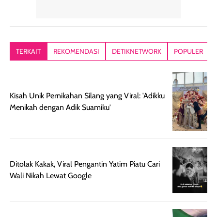
matte, membuat
bikin kulit kita
menyatu di kuli
wajah tampak
terasa halus dan
jadi hasilnya
mulus dan segar
menyamarkan
kelihatan natur
tanpa terlihat
pori pori, enak
tanpa terasa
kering. Kemasan
banget dipakai
berat. Yang paling
TERKAIT
REKOMENDASI
DETIKNETWORK
POPULER
rose gold-nya
sebelum make up.
aku suka, finis
elegan dan tipis,
Pokonya produk
nya benar-ben
meski agak rapuh
suncreen ter- the
skin like but
jika sering dibawa
best sejauh ini dari
better. Kulit te
Kisah Unik Pernikahan Silang yang Viral: 'Adikku
bepergian. Daya
wardah. You guys
terlihat seperti
Menikah dengan Adik Suamiku'
tahannya bagus
must try this one
kulit asli, cuma
untuk kulit normal
💖💕✨.
lebih rata, seha
hingga kombinasi,
dan fresh. Coc
namun pada kulit
banget buat
sangat berminyak
dipakai daily, b
Ditolak Kakak, Viral Pengantin Yatim Piatu Cari
mungkin butuh
ke kantor, kulia
Wali Nikah Lewat Google
touch-up setelah
ataupun sekad
beberapa jam.
jalan santai. Plus
Meski harganya
point lainnya,