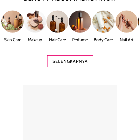
Skin Care
Makeup
Hair Care
Perfume
Body Care
Nail Art
SELENGKAPNYA