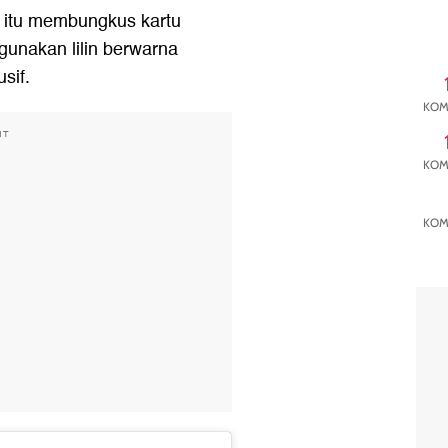
 itu membungkus kartu
unakan lilin berwarna
sif.
KOM
NT
KOM
KOM