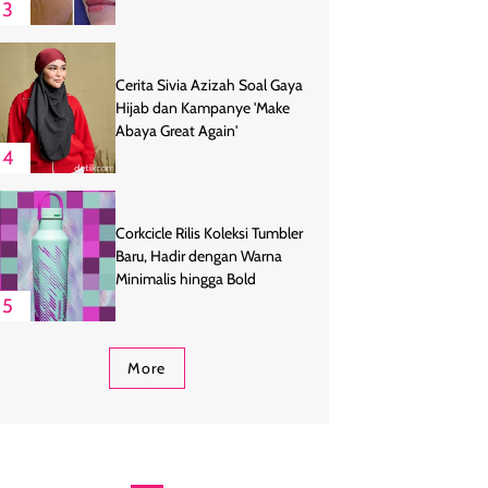
3
Cerita Sivia Azizah Soal Gaya
Hijab dan Kampanye 'Make
Abaya Great Again'
4
Corkcicle Rilis Koleksi Tumbler
Baru, Hadir dengan Warna
Minimalis hingga Bold
5
More