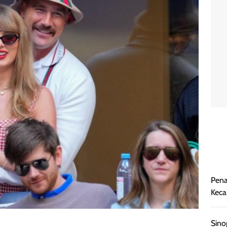
Pena
Keca
Sino