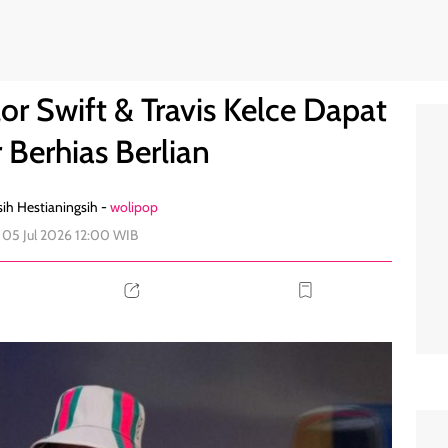
 Souvenir Berhias Berlian
0
r Swift & Travis Kelce Dapat
 Berhias Berlian
ih Hestianingsih -
wolipop
 05 Jul 2026 12:00 WIB