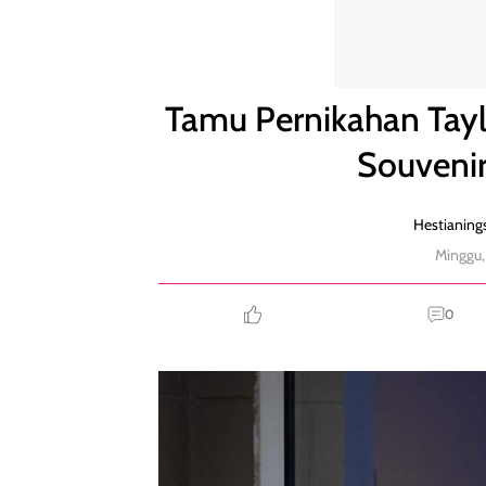
Tamu Pernikahan Taylor Swift & Travis Kelce Dapat
Tamu Pernikahan Taylo
Souvenir
Hestianings
Minggu,
0