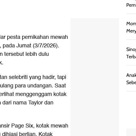
Pemb
Mome
Mery
elar pesta pernikahan mewah
 pada Jumat (3/7/2026).
Sino
 tersebut lebih dulu
Terb
k.
Anak
an selebriti yang hadir, tapi
Sebe
pulang para undangan. Saat
terlihat menggenggam kotak
an dari nama Taylor dan
lansir Page Six, kotak mewah
dihiasi berlian. Kotak