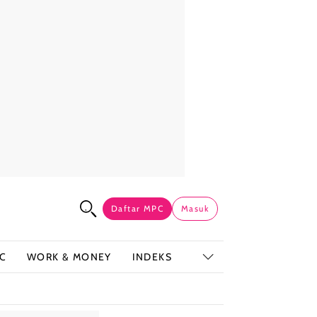
Daftar MPC
Masuk
C
WORK & MONEY
INDEKS