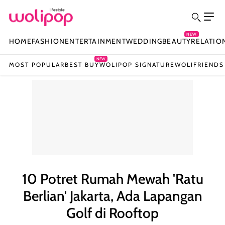
NEW
HOME
FASHION
ENTERTAINMENT
WEDDING
BEAUTY
RELATIO
NEW
MOST POPULAR
BEST BUY
WOLIPOP SIGNATURE
WOLIFRIENDS
10 Potret Rumah Mewah 'Ratu
Berlian' Jakarta, Ada Lapangan
Golf di Rooftop