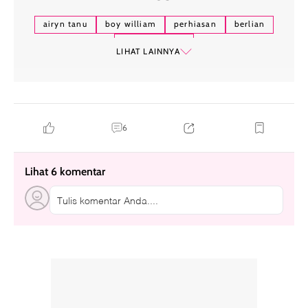
airyn tanu
boy william
perhiasan
berlian
rumah mewah
LIHAT LAINNYA
6
Lihat 6 komentar
Tulis komentar Anda....