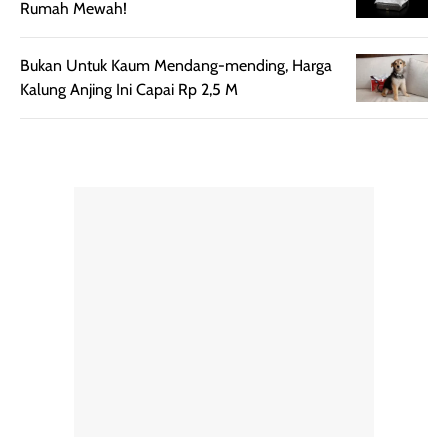
Semprotan yang
ulang sesuai
Rumah Mewah!
dihasilkan juga
kebutuhan agar
merata sehingga
perlindungannya
Bukan Untuk Kaum Mendang-mending, Harga
memudahkan
tetap optimal.
Kalung Anjing Ini Capai Rp 2,5 M
pengaplikasian
Karena baru
tanpa membuat
pertama kali
rambut terasa
mencoba, review
berat. Perlu
ini berfokus pada
diingat bahwa
kesan awal
ketahanan aroma
penggunaan.
dapat berbeda
Penilaian
pada setiap orang,
mengenai
tergantung jenis
performa dalam
rambut, aktivitas,
jangka panjang,
dan kondisi
seperti
lingkungan.
kenyamanan
Namun, dari
setelah
pengalaman
pemakaian rutin
penggunaan
atau