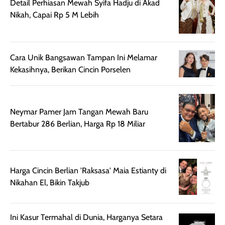
Detail Perhiasan Mewah Syifa Hadju di Akad
beraktivitas di luar
hasilnya tetap
ku
Nikah, Capai Rp 5 M Lebih
ruangan. Selain
dapat berbeda
memberikan
pada setiap jenis
aroma pada
kulit. Produk ini
rambut, produk ini
mengandung
Cara Unik Bangsawan Tampan Ini Melamar
juga membantu
Amino dan
Kekasihnya, Berikan Cincin Porselen
rambut terasa
Vitamin C, serta
lebih halus dan
dilengkapi SPF 35
mudah diatur
PA+++ untuk
Neymar Pamer Jam Tangan Mewah Baru
setelah
membantu
Bertabur 286 Berlian, Harga Rp 18 Miliar
diaplikasikan.
melindungi kulit
Kemasannya
dari paparan sinar
praktis dengan
UV saat
botol spray yang
beraktivitas di
Harga Cincin Berlian 'Raksasa' Maia Estianty di
mudah digunakan
siang hari.
Nikahan El, Bikin Takjub
dan cukup ringkas
Meskipun begitu,
untuk dibawa saat
sunscreen tetap
bepergian.
perlu diaplikasikan
Ini Kasur Termahal di Dunia, Harganya Setara