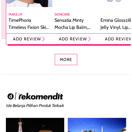
MAKEUP
SKINCARE
TimePhoria
Sensatia Minty
Emina Glosszill
Timeless Fixion Skin
Mocha Lip Balm,
Jelly Vinyl, Lip
Tint Stick,
Pelembap Bibir
Cream Glossy
ADD REVIEW
ADD REVIEW
ADD REVIE
Foundation dan
dengan Aroma
Ringan dengan 
Concealer 2-in-1
Cokelat
Bibir Plumpy
MORE
Ide Belanja Pilihan Produk Terbaik