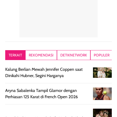
alasan produk ini
atau dibawa saat
kering meront
tetap masuk
bepergian. Dari
Kalau dipakai
dalam rutinitas.
penggunaan
dibawah mak
Hair mist ini
pertama,
juga ga peelin
memiliki aroma
teksturnya terasa
jadi nyaman gi
yang lembut dan
ringan dan mudah
Packagingnya 
memberikan
diratakan di kulit.
plastik tutup ul
kesan rambut
Produk juga
mutul botolny
lebih segar
memberikan hasil
meruncing jadi
TERKAIT
REKOMENDASI
DETIKNETWORK
POPULER
setelah
akhir yang
pas buat nakar
digunakan.
nyaman tanpa
sunscreennya.
Kalung Berlian Mewah Jennifer Coppen saat
Wanginya tidak
terasa lengket
terus udah SP
Dinikahi Hubner, Segini Harganya
terasa berlebihan
berlebihan. Varian
40 yang pasti
sehingga tetap
Bright Glow
cocok dipakai 
nyaman dipakai
memberikan efek
aktifitas outdo
Aryna Sabalenka Tampil Glamor dengan
untuk aktivitas
akhir yang
juga. baru
Perhiasan 125 Karat di French Open 2026
harian, baik
membuat kulit
pemakaaian 6
sebelum maupun
tampak lebih
bulan tapi ker
setelah
cerah, namun
bersihnya mu