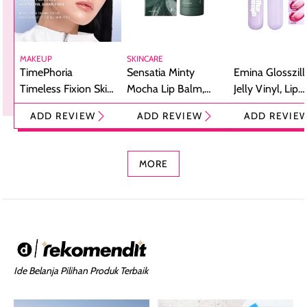
MAKEUP
SKINCARE
TimePhoria
Sensatia Minty
Emina Glosszill
Timeless Fixion Skin
Mocha Lip Balm,
Jelly Vinyl, Lip
Tint Stick,
Pelembap Bibir
Cream Glossy
ADD REVIEW
ADD REVIEW
ADD REVIE
Foundation dan
dengan Aroma
Ringan dengan 
Concealer 2-in-1
Cokelat
Bibir Plumpy
MORE
Ide Belanja Pilihan Produk Terbaik