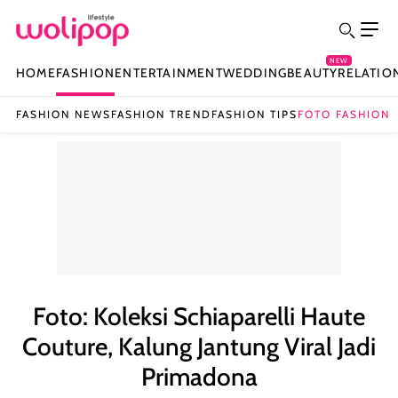
NEW
HOME
FASHION
ENTERTAINMENT
WEDDING
BEAUTY
RELATIO
FASHION NEWS
FASHION TREND
FASHION TIPS
FOTO FASHION
Foto: Koleksi Schiaparelli Haute
Couture, Kalung Jantung Viral Jadi
Primadona