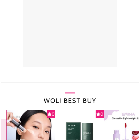
WOLI BEST BUY
0
0