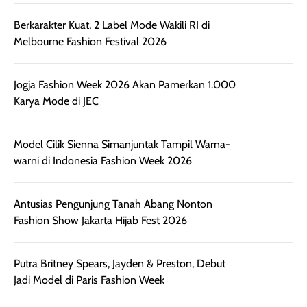
memberikan
pada setiap jenis
Berkarakter Kuat, 2 Label Mode Wakili RI di
aroma pada
kulit. Produk ini
Melbourne Fashion Festival 2026
rambut, produk ini
mengandung
juga membantu
Amino dan
rambut terasa
Vitamin C, serta
Jogja Fashion Week 2026 Akan Pamerkan 1.000
lebih halus dan
dilengkapi SPF 35
Karya Mode di JEC
mudah diatur
PA+++ untuk
setelah
membantu
Model Cilik Sienna Simanjuntak Tampil Warna-
diaplikasikan.
melindungi kulit
warni di Indonesia Fashion Week 2026
Kemasannya
dari paparan sinar
praktis dengan
UV saat
botol spray yang
beraktivitas di
Antusias Pengunjung Tanah Abang Nonton
mudah digunakan
siang hari.
Fashion Show Jakarta Hijab Fest 2026
dan cukup ringkas
Meskipun begitu,
untuk dibawa saat
sunscreen tetap
bepergian.
perlu diaplikasikan
Putra Britney Spears, Jayden & Preston, Debut
Semprotan yang
ulang sesuai
Jadi Model di Paris Fashion Week
dihasilkan juga
kebutuhan agar