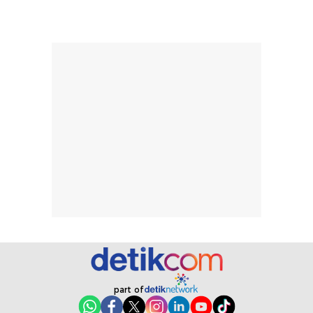
merata sehingga
perlindungannya
memudahkan
tetap optimal.
pengaplikasian
Karena baru
tanpa membuat
pertama kali
rambut terasa
mencoba, review
berat. Perlu
ini berfokus pada
diingat bahwa
kesan awal
ketahanan aroma
penggunaan.
dapat berbeda
Penilaian
pada setiap orang,
mengenai
tergantung jenis
performa dalam
rambut, aktivitas,
jangka panjang,
dan kondisi
seperti
lingkungan.
kenyamanan
Namun, dari
setelah
pengalaman
pemakaian rutin
penggunaan
atau
hingga repurchase
kecocokannya
part of
beberapa kali,
pada berbagai