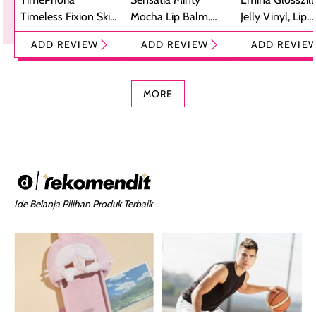
Timeless Fixion Skin
Mocha Lip Balm,
Jelly Vinyl, Lip
Tint Stick,
Pelembap Bibir
Cream Glossy
ADD REVIEW
ADD REVIEW
ADD REVIE
Foundation dan
dengan Aroma
Ringan dengan 
Concealer 2-in-1
Cokelat
Bibir Plumpy
MORE
Ide Belanja Pilihan Produk Terbaik