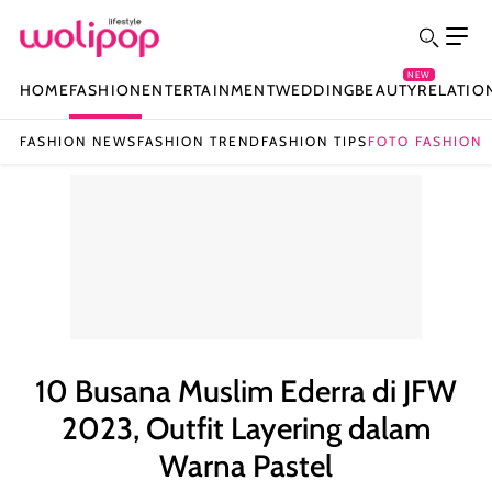
NEW
HOME
FASHION
ENTERTAINMENT
WEDDING
BEAUTY
RELATIO
FASHION NEWS
FASHION TREND
FASHION TIPS
FOTO FASHION
10 Busana Muslim Ederra di JFW
2023, Outfit Layering dalam
Warna Pastel