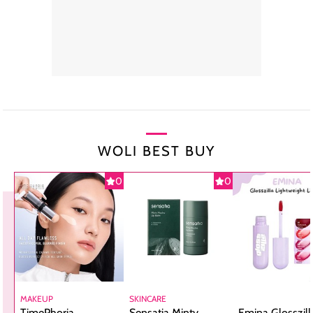
WOLI BEST BUY
0
0
MAKEUP
SKINCARE
TimePhoria
Sensatia Minty
Emina Glosszill