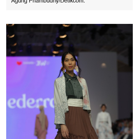
Agung Phambudhy/Detikcom.