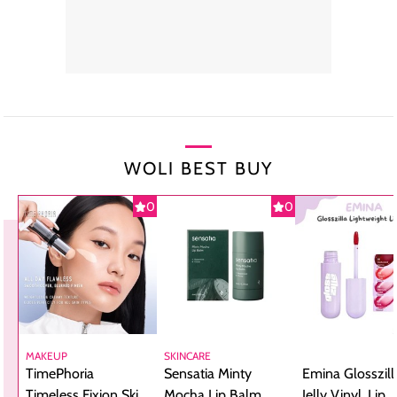
WOLI BEST BUY
0
0
MAKEUP
SKINCARE
TimePhoria
Sensatia Minty
Emina Glosszill
Timeless Fixion Skin
Mocha Lip Balm,
Jelly Vinyl, Lip