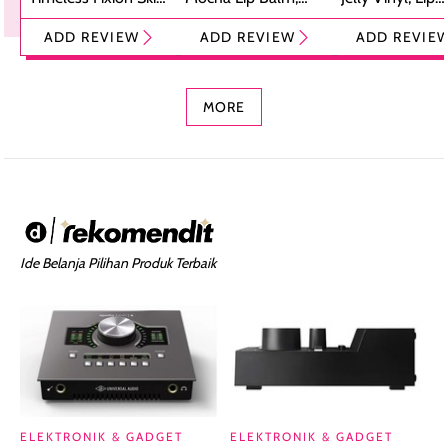
Tint Stick,
Pelembap Bibir
Cream Glossy
ADD REVIEW
ADD REVIEW
ADD REVIE
Foundation dan
dengan Aroma
Ringan dengan 
Concealer 2-in-1
Cokelat
Bibir Plumpy
MORE
Ide Belanja Pilihan Produk Terbaik
ELEKTRONIK & GADGET
ELEKTRONIK & GADGET