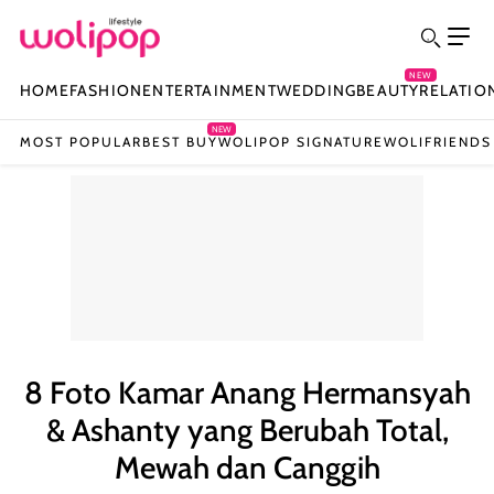
NEW
HOME
FASHION
ENTERTAINMENT
WEDDING
BEAUTY
RELATIO
NEW
MOST POPULAR
BEST BUY
WOLIPOP SIGNATURE
WOLIFRIENDS
8 Foto Kamar Anang Hermansyah
& Ashanty yang Berubah Total,
Mewah dan Canggih