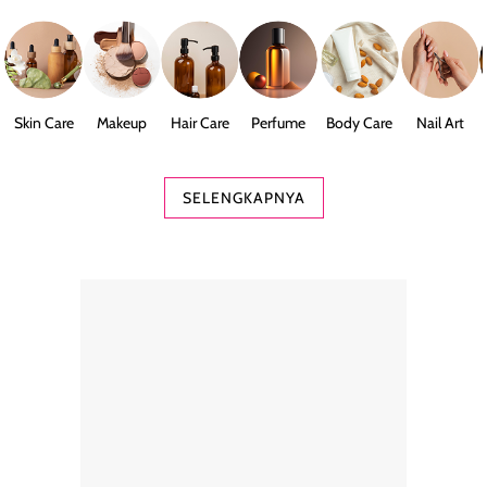
Skin Care
Makeup
Hair Care
Perfume
Body Care
Nail Art
SELENGKAPNYA