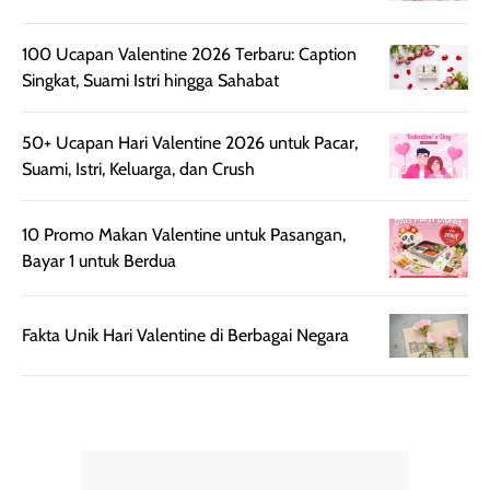
rambut terasa
Vitamin C, serta
lebih halus dan
dilengkapi SPF 35
100 Ucapan Valentine 2026 Terbaru: Caption
mudah diatur
PA+++ untuk
Singkat, Suami Istri hingga Sahabat
setelah
membantu
diaplikasikan.
melindungi kulit
50+ Ucapan Hari Valentine 2026 untuk Pacar,
Kemasannya
dari paparan sinar
Suami, Istri, Keluarga, dan Crush
praktis dengan
UV saat
botol spray yang
beraktivitas di
mudah digunakan
siang hari.
10 Promo Makan Valentine untuk Pasangan,
dan cukup ringkas
Meskipun begitu,
Bayar 1 untuk Berdua
untuk dibawa saat
sunscreen tetap
bepergian.
perlu diaplikasikan
Fakta Unik Hari Valentine di Berbagai Negara
Semprotan yang
ulang sesuai
dihasilkan juga
kebutuhan agar
merata sehingga
perlindungannya
memudahkan
tetap optimal.
pengaplikasian
Karena baru
tanpa membuat
pertama kali