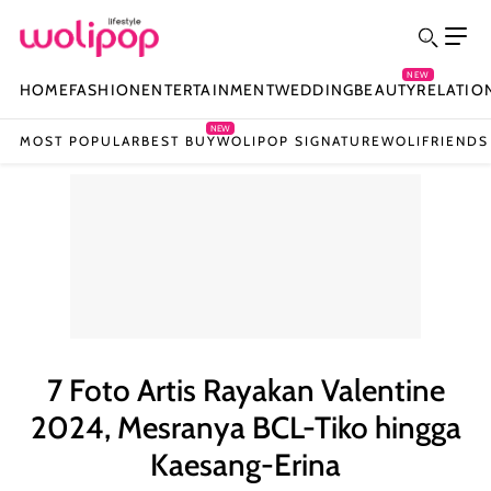
NEW
HOME
FASHION
ENTERTAINMENT
WEDDING
BEAUTY
RELATIO
NEW
MOST POPULAR
BEST BUY
WOLIPOP SIGNATURE
WOLIFRIENDS
7 Foto Artis Rayakan Valentine
2024, Mesranya BCL-Tiko hingga
Kaesang-Erina