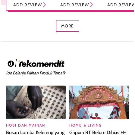
Tint Stick,
Pelembap Bibir
Cream Glossy
ADD REVIEW
ADD REVIEW
ADD REVIE
Foundation dan
dengan Aroma
Ringan dengan 
Concealer 2-in-1
Cokelat
Bibir Plumpy
MORE
Ide Belanja Pilihan Produk Terbaik
HOBI DAN MAINAN
HOME & LIVING
Bosan Lomba Kelereng yang
Gapura RT Belum Dihias H-