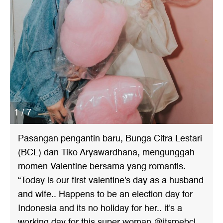
1 / 7
Pasangan pengantin baru, Bunga Citra Lestari
(BCL) dan Tiko Aryawardhana, mengunggah
momen Valentine bersama yang romantis.
“Today is our first valentine's day as a husband
and wife.. Happens to be an election day for
Indonesia and its no holiday for her.. it's a
working day for this super woman @itsmebcl..