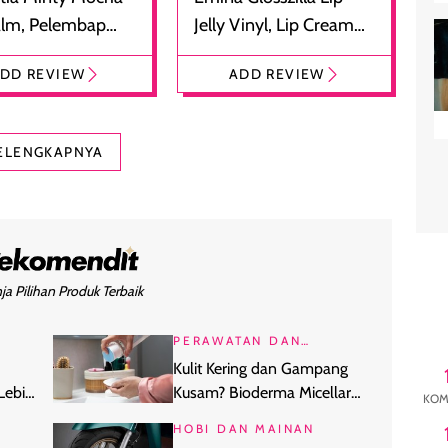
alm, Pelembap
Jelly Vinyl, Lip Cream
 dengan Aroma
Glossy Ringan dengan
DD REVIEW
ADD REVIEW
at
Efek Bibir Plumpy
ELENGKAPNYA
ja Pilihan Produk Terbaik
PERAWATAN DAN
KECANTIKAN
Kulit Kering dan Gampang
Lebih
Kusam? Bioderma Micellar
KOM
Water Khusus Kulit Dehidrasi
HOBI DAN MAINAN