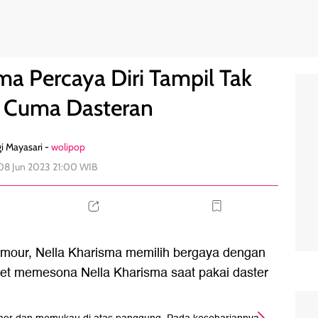
amour, Cuma Dasteran
0
ma Percaya Diri Tampil Tak
 Cuma Dasteran
i Mayasari -
wolipop
08 Jun 2023 21:00 WIB
amour, Nella Kharisma memilih bergaya dengan
tret memesona Nella Kharisma saat pakai daster