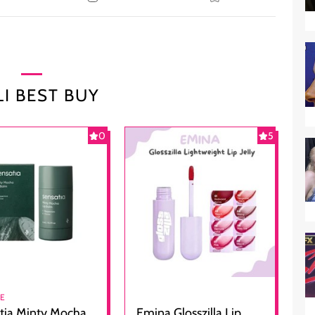
I BEST BUY
0
5
RE
tia Minty Mocha
Emina Glosszilla Lip