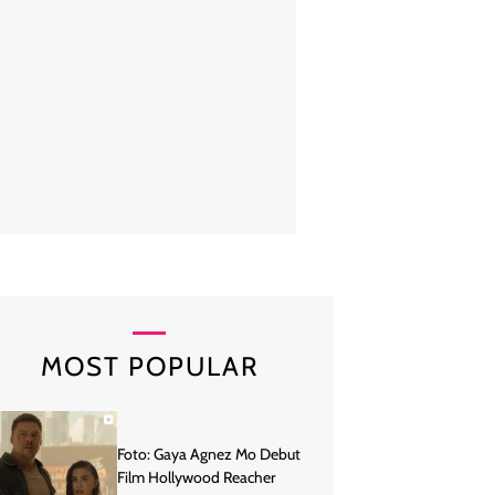
la Kharisma kerap berbagi potret dirinya saat mengenakan daster di me
terlihat memesona. Foto: Instagram
MOST POPULAR
Foto: Gaya Agnez Mo Debut
Film Hollywood Reacher