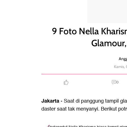
9 Foto Nella Kharisma Percaya Diri Tampil Tak Gl
9 Foto Nella Kharis
Glamour,
Angg
Kamis, 
0
Jakarta
- Saat di panggung tampil gl
daster saat tak menyanyi. Berikut po