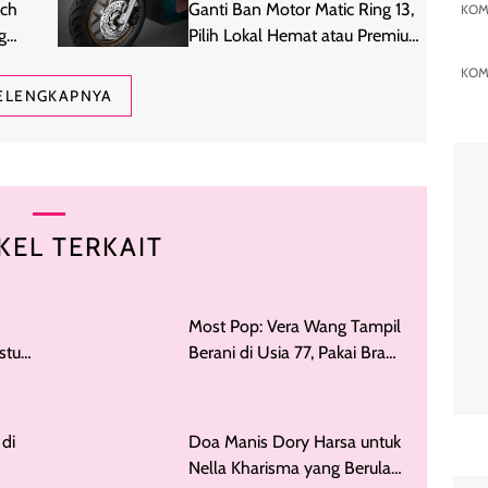
ich
Ganti Ban Motor Matic Ring 13,
KOM
g
Pilih Lokal Hemat atau Premium
Global?
KOM
ELENGKAPNYA
KEL TERKAIT
Most Pop: Vera Wang Tampil
stum'
Berani di Usia 77, Pakai Bra
r
Top Jadi Sorotan
Doa Manis Dory Harsa untuk
Nella Kharisma yang Berulang
 di
Tahun