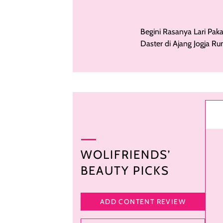
Pemutaran Film,
Kecantikannya Dianggap
Langka
Begini Rasanya Lari Paka
Daster di Ajang Jogja Ru
City 2026