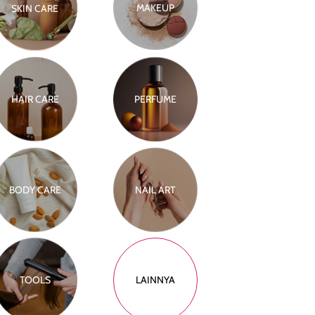
MAKEUP
SKIN CARE
HAIR CARE
PERFUME
BODY CARE
NAIL ART
TOOLS
LAINNYA