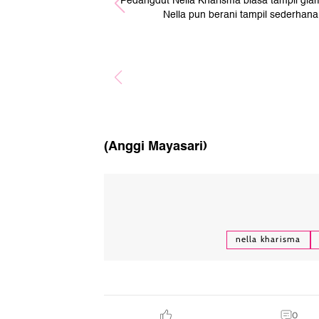
Pedangdut Nella Kharisma biasa tampil gl
Nella pun berani tampil sederhan
(Anggi Mayasari)
nella kharisma
0