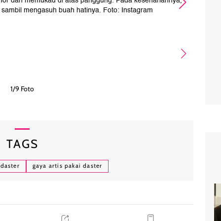
amor dan memukau di atas panggung. Pada kesehariannya,
Nel
a sambil mengasuh buah hatinya. Foto: Instagram
1/9 Foto
TAGS
daster
gaya artis pakai daster