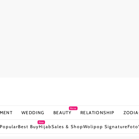
New
NMENT
WEDDING
BEAUTY
RELATIONSHIP
ZODIA
New
Popular
Best Buy
Hijab
Sales & Shop
Wolipop Signature
Foto