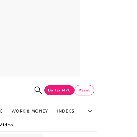
Daftar MPC
Masuk
C
WORK & MONEY
INDEKS
Video