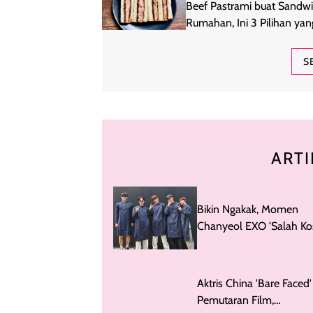
Beef Pastrami buat Sandw
Rumahan, Ini 3 Pilihan yan
Layak Dicoba
S
ARTI
Bikin Ngakak, Momen
Chanyeol EXO 'Salah Ko
Disebut Bak Pakai Daste
Aktris China 'Bare Faced'