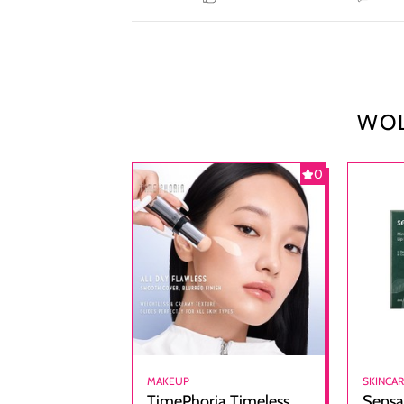
WOL
0
MAKEUP
SKINCA
TimePhoria Timeless
Sensa