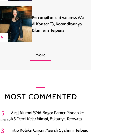
Penampilan Istri Vanness Wu
di Konser F3, Kecantikannya
Bikin Fans Terpana
5
More
MOST COMMENTED
15
Viral Alumni SMA Bogor Pamer Pindah ke
AS Demi Kejar Mimpi, Faktanya Ternyata
ENTAR
13
Intip Koleksi Cincin Mewah Syahrini, Terbaru