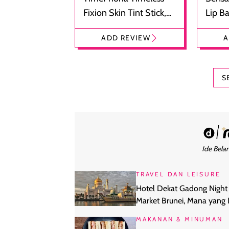
Fixion Skin Tint Stick,
Lip B
Foundation dan
Bibir
ADD REVIEW
A
Concealer 2-in-1
Cokel
S
Ide Belan
TRAVEL DAN LEISURE
Hotel Dekat Gadong Night
Market Brunei, Mana yang 
Cocok Buat Kamu?
MAKANAN & MINUMAN