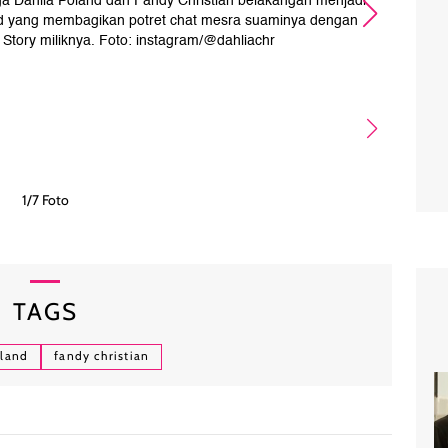
gga Dahlia Poland dan Fandy Christian belakangan menjadi
Da
land yang membagikan potret chat mesra suaminya dengan
lawa
m Story miliknya. Foto: instagram/@dahliachr
ta
1/7 Foto
TAGS
oland
fandy christian