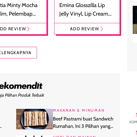
tia Minty Mocha
Emina Glosszilla Lip
alm, Pelembap
Jelly Vinyl, Lip Cream
 dengan Aroma
Glossy Ringan dengan
DD REVIEW
ADD REVIEW
at
Efek Bibir Plumpy
ELENGKAPNYA
ja Pilihan Produk Terbaik
MAKANAN & MINUMAN
Beef Pastrami buat Sandwich
KOM
Rumahan, Ini 3 Pilihan yang
si
Layak Dicoba