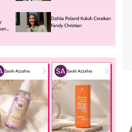
Cerai dari Dahlia Poland
Dahlia Poland Kukuh Ceraikan
y
Fandy Christian
kan
Sarah Azzahra
Sarah Azzahra