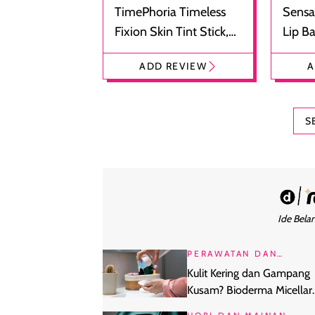
TimePhoria Timeless
Sensa
Fixion Skin Tint Stick,
Lip B
Foundation dan
Bibir
ADD REVIEW
A
Concealer 2-in-1
Cokel
S
Ide Belan
PERAWATAN DAN
KECANTIKAN
Kulit Kering dan Gampang
Kusam? Bioderma Micellar
Water Khusus Kulit Dehidra