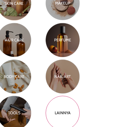
MAKEUP
SKIN CARE
HAIR CARE
PERFUME
BODY CARE
NAIL ART
TOOLS
LAINNYA