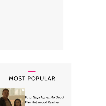
lam Instagram Story yang dibagikan Dahlia terlihat chat mesra suami 
n main Fandy di sinetron yang dibintaanginya. Pada unggahan Instagra
mpak menyematkan akun Instagram pesinetron Andi Annisa Lasyah. Fo
MOST POPULAR
Foto: Gaya Agnez Mo Debut
Film Hollywood Reacher