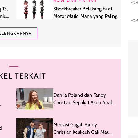
HOBI DAN MAINAN
KOM
 13,
Shockbreaker Belakang buat
emium
Motor Matic, Mana yang Paling
KOM
Sesuai Kebutuhanmu?
ELENGKAPNYA
KEL TERKAIT
Dahlia Poland dan Fandy
Christian Sepakat Asuh Anak
Bersama: Kita Seperti Teman
zz
Mediasi Gagal, Fandy
d
Christian Keukeuh Gak Mau