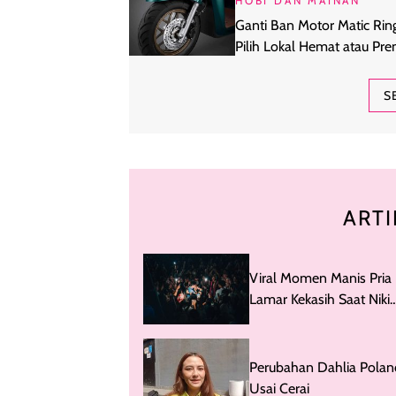
HOBI DAN MAINAN
Ganti Ban Motor Matic Ring
Pilih Lokal Hemat atau Pr
Global?
S
ARTI
Viral Momen Manis Pria
Lamar Kekasih Saat Niki
Nyanyi di Prambanan Ja
Perubahan Dahlia Polan
Usai Cerai