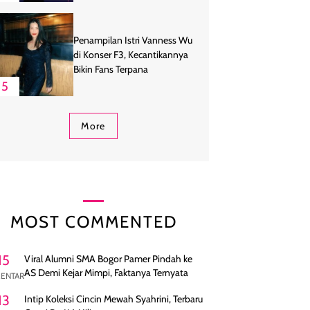
Penampilan Istri Vanness Wu
di Konser F3, Kecantikannya
Bikin Fans Terpana
5
More
MOST COMMENTED
15
Viral Alumni SMA Bogor Pamer Pindah ke
AS Demi Kejar Mimpi, Faktanya Ternyata
ENTAR
13
Intip Koleksi Cincin Mewah Syahrini, Terbaru