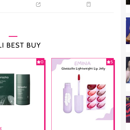
I BEST BUY
0
5
RE