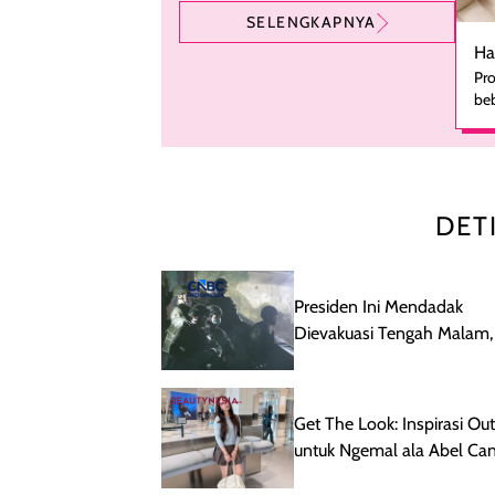
SELENGKAPNYA
Ha
Pro
beb
ka
se
pe
ha
pe
DET
men
te
rutinita
me
Presiden Ini Mendadak
le
Dievakuasi Tengah Malam,
kes
Apa?
set
Wan
ber
Get The Look: Inspirasi Outf
ny
untuk Ngemal ala Abel Can
akt
se