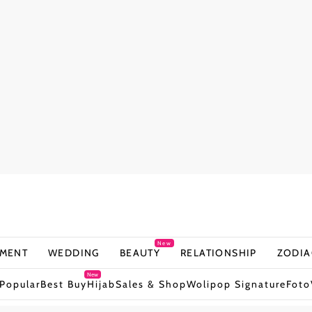
New
NMENT
WEDDING
BEAUTY
RELATIONSHIP
ZODIA
New
Popular
Best Buy
Hijab
Sales & Shop
Wolipop Signature
Foto