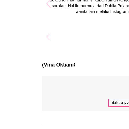
Selalu terlihat harmonis, kabar rumah tan
sorotan. Hal itu bermula dari Dahlia Po
wanita lain melalui Instagra
(Vina Oktiani)
dahlia p