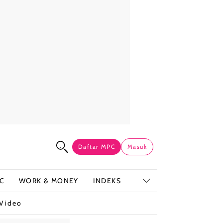
Daftar MPC
Masuk
C
WORK & MONEY
INDEKS
Video