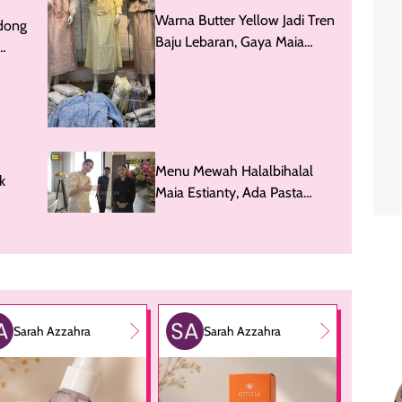
Warna Butter Yellow Jadi Tren
dong
Baju Lebaran, Gaya Maia
Diserbu di Tanah Abang
Menu Mewah Halalbihalal
k
Maia Estianty, Ada Pasta
Truffle hingga Wagyu!
Sarah Azzahra
Sarah Azzahra