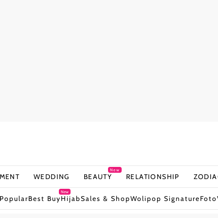
New
NMENT
WEDDING
BEAUTY
RELATIONSHIP
ZODIA
New
Popular
Best Buy
Hijab
Sales & Shop
Wolipop Signature
Foto