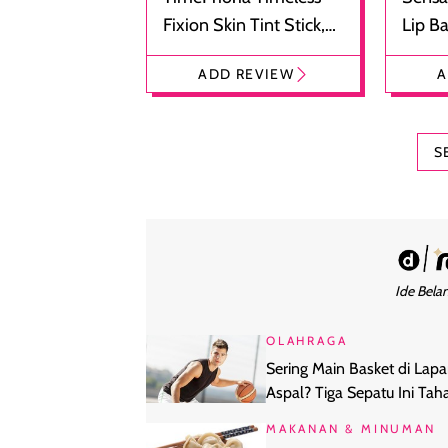
Fixion Skin Tint Stick,
Lip B
Foundation dan
Bibir
ADD REVIEW
A
Concealer 2-in-1
Cokel
S
Ide Belan
OLAHRAGA
Sering Main Basket di Lap
Aspal? Tiga Sepatu Ini Tah
Banting di Permukaan Kera
MAKANAN & MINUMAN