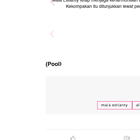
Maia Estianty tetap menjaga keharmonisan 
Kekompakan itu ditunjukkan lewat p
(Pool)
maia estianty
al
1