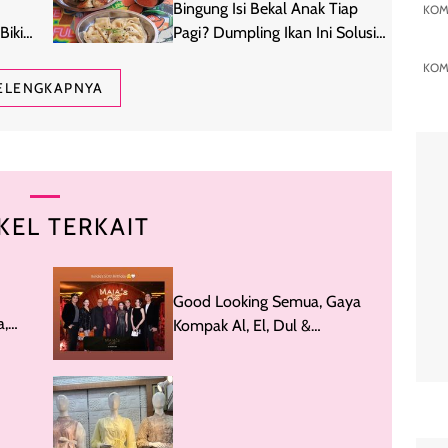
Bingung Isi Bekal Anak Tiap
KOM
Bikin
Pagi? Dumpling Ikan Ini Solusi
yang Gampang Diterima
KOM
ELENGKAPNYA
KEL TERKAIT
Good Looking Semua, Gaya
a,
Kompak Al, El, Dul &
Pasangan di Ultah Maia
Estianty