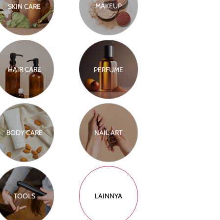
MAKEUP
SKIN CARE
HAIR CARE
PERFUME
BODY CARE
NAIL ART
TOOLS
LAINNYA