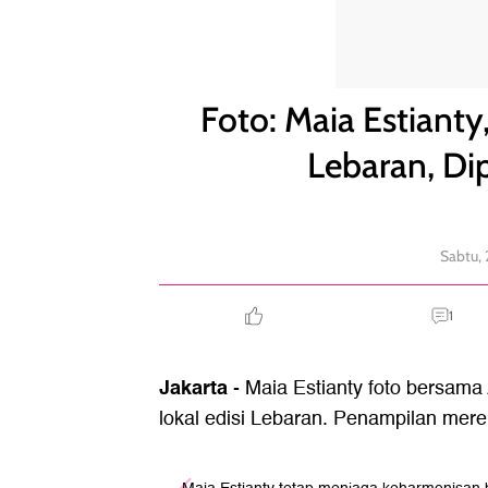
Foto: Maia Estianty, Al-El-Dul Jadi Model Baju Leba
Foto: Maia Estianty
Lebaran, Dip
Sabtu,
1
Jakarta
- Maia Estianty foto bersama
lokal edisi Lebaran. Penampilan merek