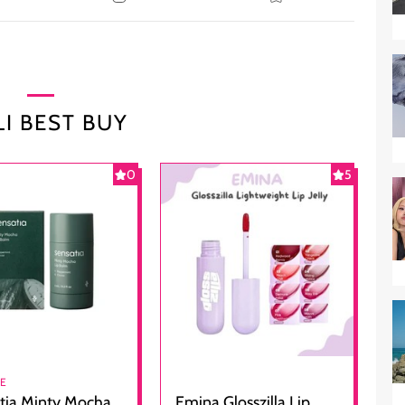
I BEST BUY
0
5
RE
tia Minty Mocha
Emina Glosszilla Lip