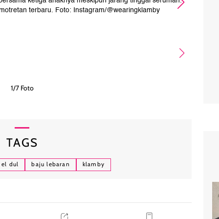
bersama ketiga anaknya meskipun jarang tinggal serumah.
Mai
emotretan terbaru. Foto: Instagram/@wearingklamby
1/7 Foto
TAGS
 el dul
baju lebaran
klamby