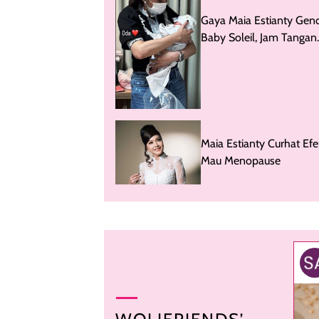
Gaya Maia Estianty Gen
Baby Soleil, Jam Tangan
Rolex Pria Curi Atensi
Maia Estianty Curhat Efe
Mau Menopause