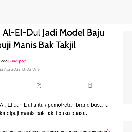
ran, Dipuji Manis Bak Takjil
1
, Al-El-Dul Jadi Model Baju
uji Manis Bak Takjil
Pool -
wolipop
 22 Apr 2023 13:03 WIB
 Al, El dan Dul untuk pemotretan brand busana
a dipuji manis bak takjil buka puasa.