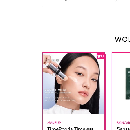
WOL
0
MAKEUP
SKINCA
TimePhoria Timeless
Sensa