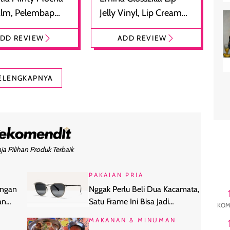
alm, Pelembap
Jelly Vinyl, Lip Cream
 dengan Aroma
Glossy Ringan dengan
DD REVIEW
ADD REVIEW
at
Efek Bibir Plumpy
ELENGKAPNYA
ja Pilihan Produk Terbaik
PAKAIAN PRIA
angan
Nggak Perlu Beli Dua Kacamata,
an
Satu Frame Ini Bisa Jadi
KOM
s
Sunglasses dan Kacamata
MAKANAN & MINUMAN
Minus