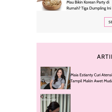
Mau Bikin Korean Party di
Rumah? Tiga Dumpling Ini 
Acara Kumpul Makin Seru
S
ARTI
Maia Estianty Curi Atensi
Tampil Makin Awet Mud
Nenek Bak ABG