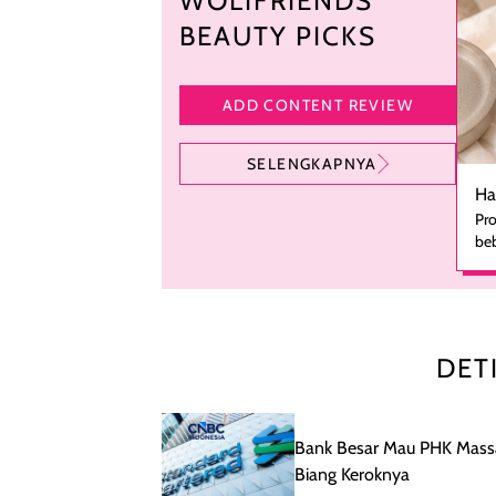
WOLIFRIENDS’
BEAUTY PICKS
ADD CONTENT REVIEW
SELENGKAPNYA
Ha
Pro
beb
ka
se
pe
ha
pe
DET
men
te
rutinita
me
Bank Besar Mau PHK Massal
le
Biang Keroknya
kes