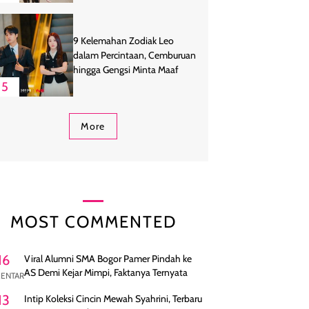
9 Kelemahan Zodiak Leo
dalam Percintaan, Cemburuan
hingga Gengsi Minta Maaf
5
More
MOST COMMENTED
16
Viral Alumni SMA Bogor Pamer Pindah ke
AS Demi Kejar Mimpi, Faktanya Ternyata
ENTAR
13
Intip Koleksi Cincin Mewah Syahrini, Terbaru