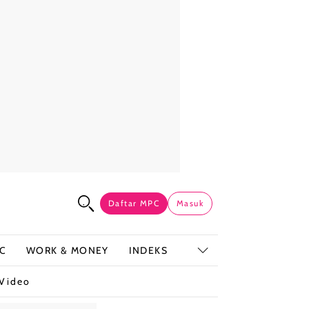
Daftar MPC
Masuk
C
WORK & MONEY
INDEKS
Video