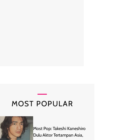
a bersama Al, El dan Dul didapuk menjadi model brand busana lokal 
senada untuk koleksi edisi Lebaran. Foto: Instagram/@we
MOST POPULAR
Most Pop: Takeshi Kaneshiro
Dulu Aktor Tertampan Asia,