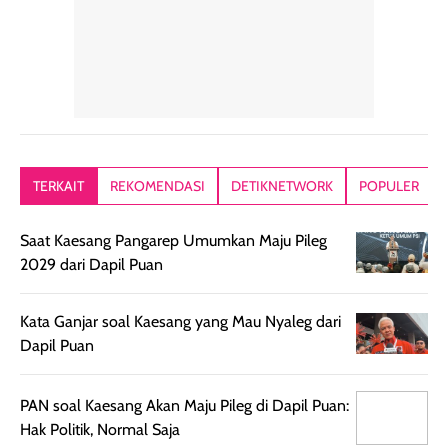
tanpa terasa
able, tidak ada
ataupun brush
tebal. Hasil
wangi yang
Pas diaplikasi
akhirnya satin-
menyengat dan
langsung
matte, membuat
bikin kulit kita
menyatu di kuli
wajah tampak
terasa halus dan
jadi hasilnya
mulus dan segar
menyamarkan
kelihatan natur
tanpa terlihat
pori pori, enak
tanpa terasa
kering. Kemasan
banget dipakai
berat. Yang paling
TERKAIT
REKOMENDASI
DETIKNETWORK
POPULER
rose gold-nya
sebelum make up.
aku suka, finis
elegan dan tipis,
Pokonya produk
nya benar-ben
Saat Kaesang Pangarep Umumkan Maju Pileg
meski agak rapuh
suncreen ter- the
skin like but
2029 dari Dapil Puan
jika sering dibawa
best sejauh ini dari
better. Kulit te
bepergian. Daya
wardah. You guys
terlihat seperti
tahannya bagus
must try this one
kulit asli, cuma
Kata Ganjar soal Kaesang yang Mau Nyaleg dari
untuk kulit normal
💖💕✨.
lebih rata, seha
Dapil Puan
hingga kombinasi,
dan fresh. Coc
namun pada kulit
banget buat
PAN soal Kaesang Akan Maju Pileg di Dapil Puan:
sangat berminyak
dipakai daily, b
Hak Politik, Normal Saja
mungkin butuh
ke kantor, kulia