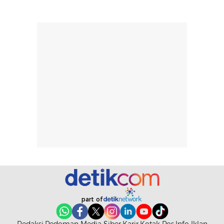
menurutku E
Skin Tint ini wa
banget dicoba.
part of
Redaksi
Pedoman Media Siber
Karir
Kotak Pos
Info Iklan