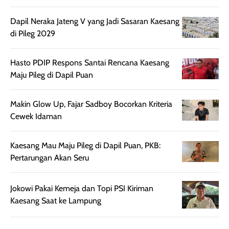
touch-up setelah
ataupun sekad
beberapa jam.
jalan santai. Plus
Dapil Neraka Jateng V yang Jadi Sasaran Kaesang
Meski harganya
point lainnya,
di Pileg 2029
cukup tinggi,
produk ini juga
kualitasnya
minim oksidasi
Hasto PDIP Respons Santai Rencana Kaesang
sepadan. Bedak
jadi warnanya
Maju Pileg di Dapil Puan
ini cocok untuk
tetap stabil
kamu yang
setelah beber
Makin Glow Up, Fajar Sadboy Bocorkan Kriteria
menginginkan
jam dipakai.
Cewek Idaman
tampilan flawless,
Shade Carame
ringan, dan
juga pas di kuli
berkelas —
bikin complex
Kaesang Mau Maju Pileg di Dapil Puan, PKB:
sempurna untuk
terlihat hangat
Pertarungan Akan Seru
daily look
dan natural. Kalau
maupun acara
kamu suka
Jokowi Pakai Kemeja dan Topi PSI Kiriman
spesial.
makeup yang
Kaesang Saat ke Lampung
ringan dengan
hasil natural,