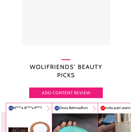
WOLIFRIENDS’ BEAUTY
PICKS
ADD CONTENT REVIEW
N****a A****a P***i
Devia Rahmadhini
mela putri utami