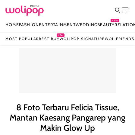
NEW
HOME
FASHION
ENTERTAINMENT
WEDDING
BEAUTY
RELATIO
NEW
MOST POPULAR
BEST BUY
WOLIPOP SIGNATURE
WOLIFRIENDS
8 Foto Terbaru Felicia Tissue,
Mantan Kaesang Pangarep yang
Makin Glow Up