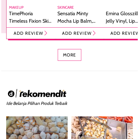
MAKEUP
SKINCARE
TimePhoria
Sensatia Minty
Emina Glosszill
Timeless Fixion Skin
Mocha Lip Balm,
Jelly Vinyl, Lip
Tint Stick,
Pelembap Bibir
Cream Glossy
ADD REVIEW
ADD REVIEW
ADD REVIE
Foundation dan
dengan Aroma
Ringan dengan 
Concealer 2-in-1
Cokelat
Bibir Plumpy
MORE
Ide Belanja Pilihan Produk Terbaik