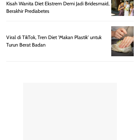
memudahkan
tetap optimal.
Kisah Wanita Diet Ekstrem Demi Jadi Bridesmaid,
pengaplikasian
Karena baru
Berakhir Prediabetes
tanpa membuat
pertama kali
rambut terasa
mencoba, review
berat. Perlu
ini berfokus pada
Viral di TikTok, Tren Diet 'Makan Plastik' untuk
diingat bahwa
kesan awal
Turun Berat Badan
ketahanan aroma
penggunaan.
dapat berbeda
Penilaian
pada setiap orang,
mengenai
tergantung jenis
performa dalam
rambut, aktivitas,
jangka panjang,
dan kondisi
seperti
lingkungan.
kenyamanan
Namun, dari
setelah
pengalaman
pemakaian rutin
penggunaan
atau
hingga repurchase
kecocokannya
beberapa kali,
pada berbagai
performanya
kondisi kulit,