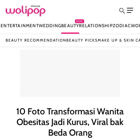
NEW
N
ENTERTAINMENT
WEDDING
BEAUTY
RELATIONSHIP
ZODIAC
WO
BEAUTY RECOMMENDATION
BEAUTY PICKS
MAKE UP & SKIN C
10 Foto Transformasi Wanita
Obesitas Jadi Kurus, Viral bak
Beda Orang