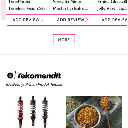
TimePhoria
Sensatia Minty
Emina Glosszill
Timeless Fixion Skin
Mocha Lip Balm,
Jelly Vinyl, Lip
Tint Stick,
Pelembap Bibir
Cream Glossy
ADD REVIEW
ADD REVIEW
ADD REVIE
Foundation dan
dengan Aroma
Ringan dengan 
Concealer 2-in-1
Cokelat
Bibir Plumpy
MORE
Ide Belanja Pilihan Produk Terbaik