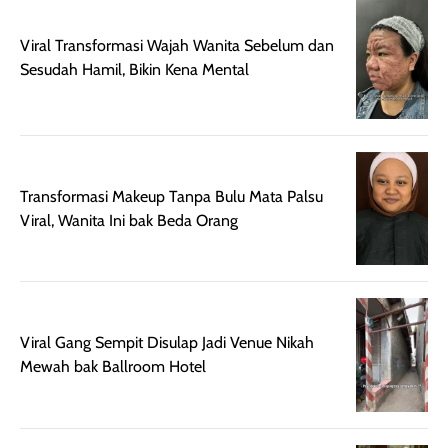
memberikan
pada setiap jenis
aroma pada
kulit. Produk ini
Viral Transformasi Wajah Wanita Sebelum dan
rambut, produk ini
mengandung
Sesudah Hamil, Bikin Kena Mental
juga membantu
Amino dan
rambut terasa
Vitamin C, serta
lebih halus dan
dilengkapi SPF 35
mudah diatur
PA+++ untuk
setelah
membantu
diaplikasikan.
melindungi kulit
Transformasi Makeup Tanpa Bulu Mata Palsu
Kemasannya
dari paparan sinar
Viral, Wanita Ini bak Beda Orang
praktis dengan
UV saat
botol spray yang
beraktivitas di
mudah digunakan
siang hari.
dan cukup ringkas
Meskipun begitu,
untuk dibawa saat
sunscreen tetap
Viral Gang Sempit Disulap Jadi Venue Nikah
bepergian.
perlu diaplikasikan
Mewah bak Ballroom Hotel
Semprotan yang
ulang sesuai
dihasilkan juga
kebutuhan agar
merata sehingga
perlindungannya