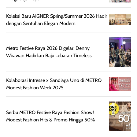
rambut, produk ini
mengandung
juga membantu
Amino dan
Koleksi Baru AIGNER Spring/Summer 2026 Hadir
rambut terasa
Vitamin C, serta
dengan Sentuhan Elegan Modern
lebih halus dan
dilengkapi SPF 35
mudah diatur
PA+++ untuk
setelah
membantu
diaplikasikan.
melindungi kulit
Metro Festive Raya 2026 Digelar, Denny
Kemasannya
dari paparan sinar
Wirawan Hadirkan Baju Lebaran Timeless
praktis dengan
UV saat
botol spray yang
beraktivitas di
mudah digunakan
siang hari.
Kolaborasi Intresse x Sandiaga Uno di METRO
dan cukup ringkas
Meskipun begitu,
Modest Fashion Week 2025
untuk dibawa saat
sunscreen tetap
bepergian.
perlu diaplikasikan
Semprotan yang
ulang sesuai
Serbu METRO Festive Raya Fashion Show!
dihasilkan juga
kebutuhan agar
Modest Fashion Hits & Promo Hingga 50%
merata sehingga
perlindungannya
memudahkan
tetap optimal.
pengaplikasian
Karena baru