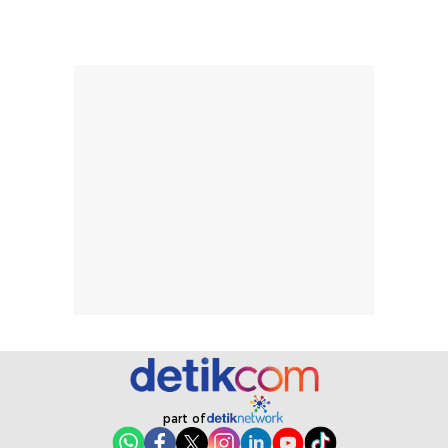
tanpa membuat
pertama kali
rambut terasa
mencoba, review
berat. Perlu
ini berfokus pada
diingat bahwa
kesan awal
ketahanan aroma
penggunaan.
dapat berbeda
Penilaian
pada setiap orang,
mengenai
tergantung jenis
performa dalam
rambut, aktivitas,
jangka panjang,
dan kondisi
seperti
lingkungan.
kenyamanan
Namun, dari
setelah
pengalaman
pemakaian rutin
penggunaan
atau
hingga repurchase
kecocokannya
beberapa kali,
pada berbagai
performanya
kondisi kulit,
part of
terasa cukup
masih