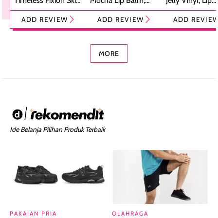
Timeless Fixion Skin
Mocha Lip Balm,
Jelly Vinyl, Lip
Tint Stick,
Pelembap Bibir
Cream Glossy
ADD REVIEW
ADD REVIEW
ADD REVIE
Foundation dan
dengan Aroma
Ringan dengan 
Concealer 2-in-1
Cokelat
Bibir Plumpy
MORE
Ide Belanja Pilihan Produk Terbaik
PAKAIAN PRIA
OLAHRAGA