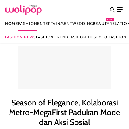
NEW
HOME
FASHION
ENTERTAINMENT
WEDDING
BEAUTY
RELATIO
FASHION NEWS
FASHION TREND
FASHION TIPS
FOTO FASHION
Season of Elegance, Kolaborasi
Metro-MegaFirst Padukan Mode
dan Aksi Sosial