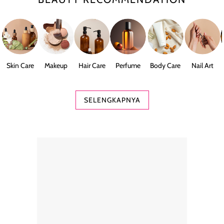
Skin Care
Makeup
Hair Care
Perfume
Body Care
Nail Art
SELENGKAPNYA