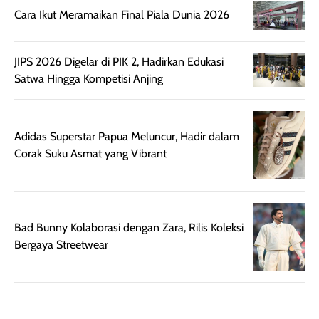
mudah digunakan
siang hari.
Cara Ikut Meramaikan Final Piala Dunia 2026
dan cukup ringkas
Meskipun begitu,
untuk dibawa saat
sunscreen tetap
JIPS 2026 Digelar di PIK 2, Hadirkan Edukasi
bepergian.
perlu diaplikasikan
Satwa Hingga Kompetisi Anjing
Semprotan yang
ulang sesuai
dihasilkan juga
kebutuhan agar
merata sehingga
perlindungannya
memudahkan
tetap optimal.
Adidas Superstar Papua Meluncur, Hadir dalam
pengaplikasian
Karena baru
Corak Suku Asmat yang Vibrant
tanpa membuat
pertama kali
rambut terasa
mencoba, review
berat. Perlu
ini berfokus pada
diingat bahwa
kesan awal
Bad Bunny Kolaborasi dengan Zara, Rilis Koleksi
ketahanan aroma
penggunaan.
Bergaya Streetwear
dapat berbeda
Penilaian
pada setiap orang,
mengenai
tergantung jenis
performa dalam
rambut, aktivitas,
jangka panjang,
dan kondisi
seperti