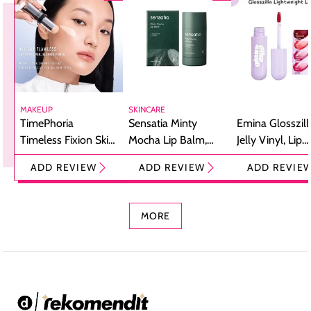
MAKEUP
SKINCARE
TimePhoria
Sensatia Minty
Emina Glosszill
Timeless Fixion Skin
Mocha Lip Balm,
Jelly Vinyl, Lip
Tint Stick,
Pelembap Bibir
Cream Glossy
ADD REVIEW
ADD REVIEW
ADD REVIE
Foundation dan
dengan Aroma
Ringan dengan 
Concealer 2-in-1
Cokelat
Bibir Plumpy
MORE