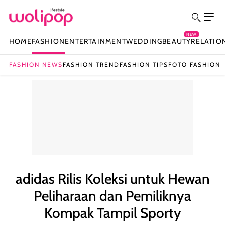
NEW
HOME
FASHION
ENTERTAINMENT
WEDDING
BEAUTY
RELATIO
FASHION NEWS
FASHION TREND
FASHION TIPS
FOTO FASHION
adidas Rilis Koleksi untuk Hewan
Peliharaan dan Pemiliknya
Kompak Tampil Sporty