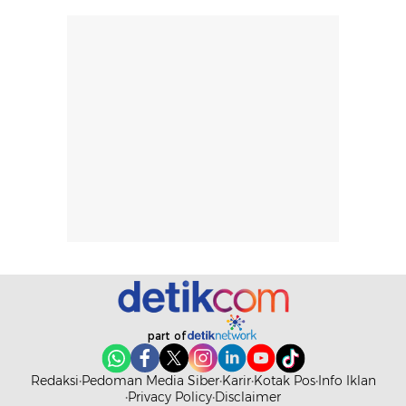
lingkungan.
kenyamanan
Namun, dari
setelah
pengalaman
pemakaian rutin
penggunaan
atau
hingga repurchase
kecocokannya
beberapa kali,
pada berbagai
performanya
kondisi kulit,
terasa cukup
masih
konsisten untuk
memerlukan
penggunaan
penggunaan lebih
sehari-hari.
lanjut.
part of
Redaksi
Pedoman Media Siber
Karir
Kotak Pos
Info Iklan
Privacy Policy
Disclaimer