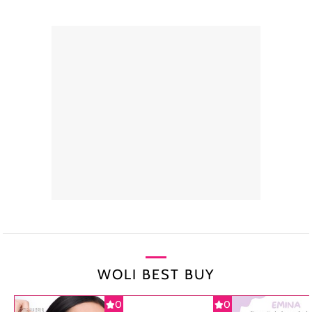
WOLI BEST BUY
0
0