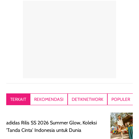
rambut sehari-
Kemasannya
sensai dinginy
hari. Pengalaman
ringkas sehingga
ada efek
penggunaan yang
mudah disimpan
lembabnya ju
konsisten menjadi
di dalam pouch
karna kulit aku
alasan produk ini
atau dibawa saat
kering meront
tetap masuk
bepergian. Dari
Kalau dipakai
dalam rutinitas.
penggunaan
dibawah mak
Hair mist ini
pertama,
juga ga peelin
memiliki aroma
teksturnya terasa
jadi nyaman gi
yang lembut dan
ringan dan mudah
Packagingnya 
memberikan
diratakan di kulit.
plastik tutup ul
kesan rambut
Produk juga
mutul botolny
lebih segar
memberikan hasil
meruncing jadi
TERKAIT
REKOMENDASI
DETIKNETWORK
POPULER
setelah
akhir yang
pas buat nakar
digunakan.
nyaman tanpa
sunscreennya.
Wanginya tidak
terasa lengket
terus udah SP
adidas Rilis SS 2026 Summer Glow, Koleksi
terasa berlebihan
berlebihan. Varian
40 yang pasti
'Tanda Cinta' Indonesia untuk Dunia
sehingga tetap
Bright Glow
cocok dipakai 