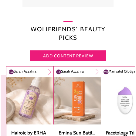
WOLIFRIENDS’ BEAUTY
PICKS
ADD CONTENT REVIEW
Sarah Azzahra
Sarah Azzahra
Mariyatul Qibtiy
Hairoic by ERHA
Emina Sun Battle
Facetology Tri