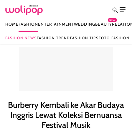
NEW
HOME
FASHION
ENTERTAINMENT
WEDDING
BEAUTY
RELATIO
FASHION NEWS
FASHION TREND
FASHION TIPS
FOTO FASHION
Burberry Kembali ke Akar Budaya
Inggris Lewat Koleksi Bernuansa
Festival Musik