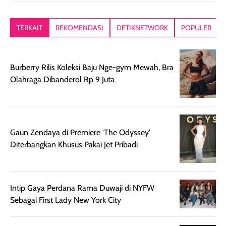
kesan rambut
Produk juga
mutul botolny
lebih segar
memberikan hasil
meruncing jadi
TERKAIT
REKOMENDASI
DETIKNETWORK
POPULER
setelah
akhir yang
pas buat nakar
digunakan.
nyaman tanpa
sunscreennya.
Wanginya tidak
terasa lengket
terus udah SP
Burberry Rilis Koleksi Baju Nge-gym Mewah, Bra
terasa berlebihan
berlebihan. Varian
40 yang pasti
Olahraga Dibanderol Rp 9 Juta
sehingga tetap
Bright Glow
cocok dipakai 
nyaman dipakai
memberikan efek
aktifitas outdo
untuk aktivitas
akhir yang
juga. baru
harian, baik
membuat kulit
pemakaaian 6
sebelum maupun
tampak lebih
bulan tapi ker
Gaun Zendaya di Premiere 'The Odyssey'
setelah
cerah, namun
bersihnya mu
Diterbangkan Khusus Pakai Jet Pribadi
beraktivitas di luar
hasilnya tetap
ku
ruangan. Selain
dapat berbeda
memberikan
pada setiap jenis
Intip Gaya Perdana Rama Duwaji di NYFW
aroma pada
kulit. Produk ini
Sebagai First Lady New York City
rambut, produk ini
mengandung
juga membantu
Amino dan