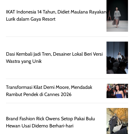
rambut terasa
Vitamin C, serta
lebih halus dan
dilengkapi SPF 35
IKAT Indonesia 14 Tahun, Didiet Maulana Rayakan
mudah diatur
PA+++ untuk
Lurik dalam Gaya Resort
setelah
membantu
diaplikasikan.
melindungi kulit
Kemasannya
dari paparan sinar
praktis dengan
UV saat
botol spray yang
beraktivitas di
Dasi Kembali Jadi Tren, Desainer Lokal Beri Versi
mudah digunakan
siang hari.
Wastra yang Unik
dan cukup ringkas
Meskipun begitu,
untuk dibawa saat
sunscreen tetap
bepergian.
perlu diaplikasikan
Transformasi Kilat Demi Moore, Mendadak
Semprotan yang
ulang sesuai
Rambut Pendek di Cannes 2026
dihasilkan juga
kebutuhan agar
merata sehingga
perlindungannya
memudahkan
tetap optimal.
pengaplikasian
Karena baru
Brand Fashion Rick Owens Setop Pakai Bulu
tanpa membuat
pertama kali
Hewan Usai Didemo Berhari-hari
rambut terasa
mencoba, review