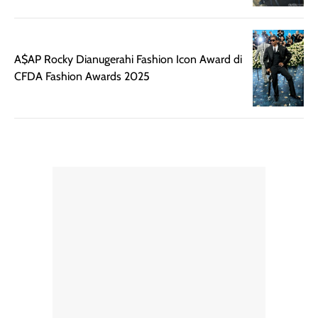
berat. Perlu
ini berfokus pada
diingat bahwa
kesan awal
ketahanan aroma
penggunaan.
A$AP Rocky Dianugerahi Fashion Icon Award di
dapat berbeda
Penilaian
CFDA Fashion Awards 2025
pada setiap orang,
mengenai
tergantung jenis
performa dalam
rambut, aktivitas,
jangka panjang,
dan kondisi
seperti
lingkungan.
kenyamanan
Namun, dari
setelah
pengalaman
pemakaian rutin
penggunaan
atau
hingga repurchase
kecocokannya
beberapa kali,
pada berbagai
performanya
kondisi kulit,
terasa cukup
masih
konsisten untuk
memerlukan
penggunaan
penggunaan lebih
sehari-hari.
lanjut.