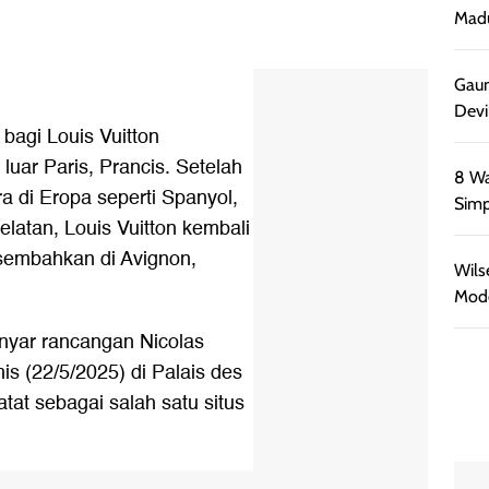
Madu
Gaun
Devi
bagi Louis Vuitton
luar Paris, Prancis. Setelah
8 Wa
 di Eropa seperti Spanyol,
Simp
elatan, Louis Vuitton kembali
rsembahkan di Avignon,
Wils
Mode
anyar rancangan Nicolas
s (22/5/2025) di Palais des
tat sebagai salah satu situs