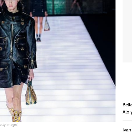
Bell
Alo 
Getty Images)
Ivan