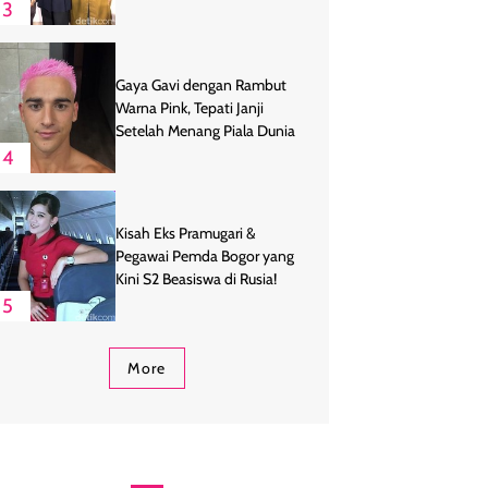
3
Gaya Gavi dengan Rambut
Warna Pink, Tepati Janji
Setelah Menang Piala Dunia
4
Kisah Eks Pramugari &
Pegawai Pemda Bogor yang
Kini S2 Beasiswa di Rusia!
5
More