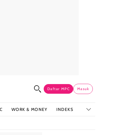
Daftar MPC
Masuk
C
WORK & MONEY
INDEKS