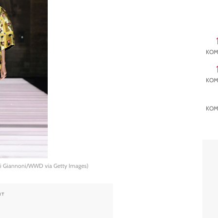
KOM
KOM
KOM
nni Giannoni/WWD via Getty Images)
NT