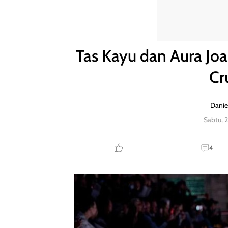
Tas Kayu dan Aura Joan Arc di Koleksi Louis Vuitto
Tas Kayu dan Aura Joan
Cr
Danie
Sabtu, 
4