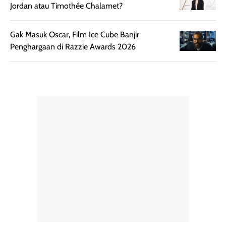
dan cukup ringkas
Meskipun begitu,
Jordan atau Timothée Chalamet?
untuk dibawa saat
sunscreen tetap
bepergian.
perlu diaplikasikan
Gak Masuk Oscar, Film Ice Cube Banjir
Semprotan yang
ulang sesuai
Penghargaan di Razzie Awards 2026
dihasilkan juga
kebutuhan agar
merata sehingga
perlindungannya
memudahkan
tetap optimal.
pengaplikasian
Karena baru
tanpa membuat
pertama kali
rambut terasa
mencoba, review
berat. Perlu
ini berfokus pada
diingat bahwa
kesan awal
ketahanan aroma
penggunaan.
dapat berbeda
Penilaian
pada setiap orang,
mengenai
tergantung jenis
performa dalam
rambut, aktivitas,
jangka panjang,
dan kondisi
seperti
lingkungan.
kenyamanan