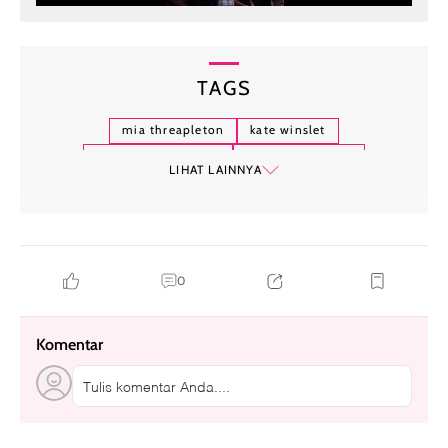
TAGS
mia threapleton
kate winslet
festival film cannes
oscar de la renta
LIHAT LAINNYA
0
Komentar
Tulis komentar Anda....