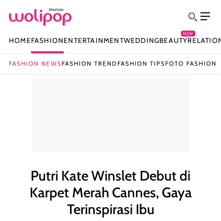
NEW
HOME
FASHION
ENTERTAINMENT
WEDDING
BEAUTY
RELATIO
FASHION NEWS
FASHION TREND
FASHION TIPS
FOTO FASHION
Putri Kate Winslet Debut di
Karpet Merah Cannes, Gaya
Terinspirasi Ibu