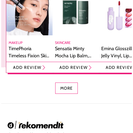
MAKEUP
SKINCARE
TimePhoria
Sensatia Minty
Emina Glosszill
Timeless Fixion Skin
Mocha Lip Balm,
Jelly Vinyl, Lip
Tint Stick,
Pelembap Bibir
Cream Glossy
ADD REVIEW
ADD REVIEW
ADD REVIE
Foundation dan
dengan Aroma
Ringan dengan 
Concealer 2-in-1
Cokelat
Bibir Plumpy
MORE