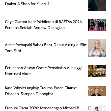
Drakor A Shop for Killers 2
harian, baik
membuat kulit
pemakaaian 6
sebelum maupun
tampak lebih
bulan tapi ker
setelah
cerah, namun
bersihnya mu
Gaya Glamor Kate Middleton di BAFTAs 2026,
beraktivitas di luar
hasilnya tetap
ku
Perdana Setelah Andrew Ditangkap
ruangan. Selain
dapat berbeda
memberikan
pada setiap jenis
aroma pada
kulit. Produk ini
Adele Menapaki Babak Baru, Debut Akting di Film
rambut, produk ini
mengandung
Tom Ford
juga membantu
Amino dan
rambut terasa
Vitamin C, serta
lebih halus dan
dilengkapi SPF 35
Perubahan Aturan Oscar: Pemakaian AI hingga
mudah diatur
PA+++ untuk
Nominasi Aktor
setelah
membantu
diaplikasikan.
melindungi kulit
Kemasannya
dari paparan sinar
Kate Winslet ungkap Trauma Pasca-Titanic:
praktis dengan
UV saat
Disadap-Sampah Dibongkar
botol spray yang
beraktivitas di
mudah digunakan
siang hari.
Prediksi Oscar 2026: Kemenangan Michael B.