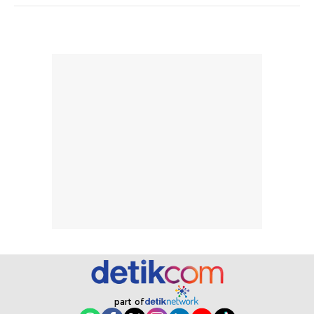
pada setiap orang,
mengenai
tergantung jenis
performa dalam
rambut, aktivitas,
jangka panjang,
dan kondisi
seperti
lingkungan.
kenyamanan
Namun, dari
setelah
pengalaman
pemakaian rutin
penggunaan
atau
hingga repurchase
kecocokannya
beberapa kali,
pada berbagai
performanya
kondisi kulit,
terasa cukup
masih
konsisten untuk
memerlukan
penggunaan
penggunaan lebih
sehari-hari.
lanjut.
part of