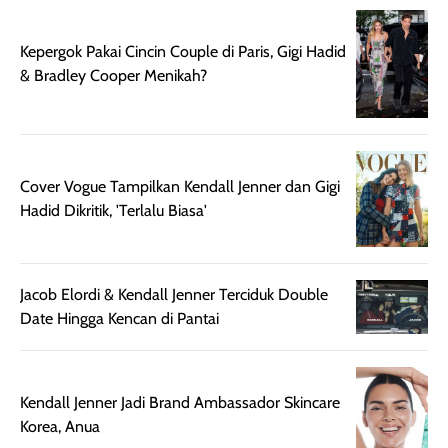
digunakan.
nyaman tanpa
sunscreennya.
Wanginya tidak
terasa lengket
terus udah SP
Kepergok Pakai Cincin Couple di Paris, Gigi Hadid
terasa berlebihan
berlebihan. Varian
40 yang pasti
& Bradley Cooper Menikah?
sehingga tetap
Bright Glow
cocok dipakai 
nyaman dipakai
memberikan efek
aktifitas outdo
untuk aktivitas
akhir yang
juga. baru
harian, baik
membuat kulit
pemakaaian 6
sebelum maupun
tampak lebih
bulan tapi ker
Cover Vogue Tampilkan Kendall Jenner dan Gigi
setelah
cerah, namun
bersihnya mu
Hadid Dikritik, 'Terlalu Biasa'
beraktivitas di luar
hasilnya tetap
ku
ruangan. Selain
dapat berbeda
memberikan
pada setiap jenis
aroma pada
kulit. Produk ini
Jacob Elordi & Kendall Jenner Terciduk Double
rambut, produk ini
mengandung
Date Hingga Kencan di Pantai
juga membantu
Amino dan
rambut terasa
Vitamin C, serta
lebih halus dan
dilengkapi SPF 35
Kendall Jenner Jadi Brand Ambassador Skincare
mudah diatur
PA+++ untuk
Korea, Anua
setelah
membantu