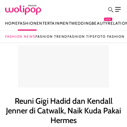
NEW
HOME
FASHION
ENTERTAINMENT
WEDDING
BEAUTY
RELATIO
FASHION NEWS
FASHION TREND
FASHION TIPS
FOTO FASHION
Reuni Gigi Hadid dan Kendall
Jenner di Catwalk, Naik Kuda Pakai
Hermes