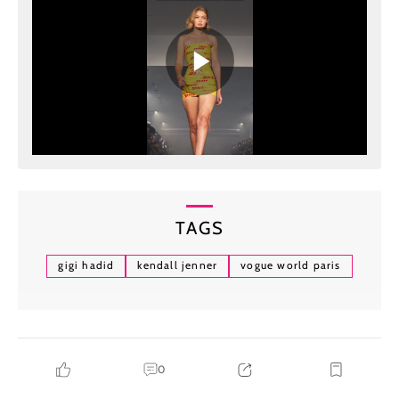
TAGS
gigi hadid
kendall jenner
vogue world paris
0