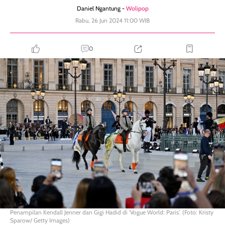
Daniel Ngantung -
Wolipop
Rabu, 26 Jun 2024 11:00 WIB
0
Penampilan Kendall Jenner dan Gigi Hadid di 'Vogue World: Paris'. (Foto: Kristy
Sparow/ Getty Images)