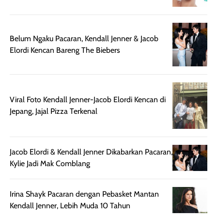
diaplikasikan.
melindungi kulit
Kemasannya
dari paparan sinar
praktis dengan
UV saat
Belum Ngaku Pacaran, Kendall Jenner & Jacob
botol spray yang
beraktivitas di
Elordi Kencan Bareng The Biebers
mudah digunakan
siang hari.
dan cukup ringkas
Meskipun begitu,
untuk dibawa saat
sunscreen tetap
bepergian.
perlu diaplikasikan
Semprotan yang
ulang sesuai
Viral Foto Kendall Jenner-Jacob Elordi Kencan di
dihasilkan juga
kebutuhan agar
Jepang, Jajal Pizza Terkenal
merata sehingga
perlindungannya
memudahkan
tetap optimal.
pengaplikasian
Karena baru
Jacob Elordi & Kendall Jenner Dikabarkan Pacaran,
tanpa membuat
pertama kali
Kylie Jadi Mak Comblang
rambut terasa
mencoba, review
berat. Perlu
ini berfokus pada
diingat bahwa
kesan awal
Irina Shayk Pacaran dengan Pebasket Mantan
ketahanan aroma
penggunaan.
Kendall Jenner, Lebih Muda 10 Tahun
dapat berbeda
Penilaian