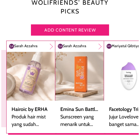
WOLIFRIENDS’ BEAUTY
PICKS
ADD CONTENT REVIEW
Sarah Azzahra
Sarah Azzahra
Mariyatul Qibtiy
Hairoic by ERHA
Emina Sun Battle
Facetology Tri
Produk hair mist
SPF 35 PA+++
Sunscreen yang
Care Sunscree
Jujur Lovelove
yang sudah
Bright Glow Fun
menarik untuk
SPF 40 PA+++
banget sama
beberapa kali
Size
dicoba, terutama
sunscreen iniii..
dibeli ulang
bagi yang mencari
suka sama