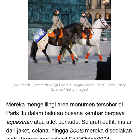
Aksi Kendall Jenner dan Gigi Hadid di 'Vogue World: Paris'. (Foto: Kristy
Sparow/ Getty Images)
Mereka mengelilingi area monumen tersohor di
Paris itu dalam balutan busana kembar bergaya
equestrian
atau atlet berkuda. Seluruh outfit, mulai
dari jaket, celana, hingga
boots
mereka disediakan