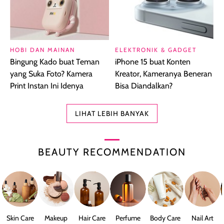
HOBI DAN MAINAN
ELEKTRONIK & GADGET
Bingung Kado buat Teman
iPhone 15 buat Konten
yang Suka Foto? Kamera
Kreator, Kameranya Beneran
Print Instan Ini Idenya
Bisa Diandalkan?
LIHAT LEBIH BANYAK
BEAUTY RECOMMENDATION
Skin Care
Makeup
Hair Care
Perfume
Body Care
Nail Art