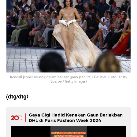
Kendall Jenner muncul dalam balutan gaun Jean Paul Gaultier. (Foto: Kristy
Sparow/ Getty Images)
(dtg/dtg)
Gaya Gigi Hadid Kenakan Gaun Berlakban
DHL di Paris Fashion Week 2024