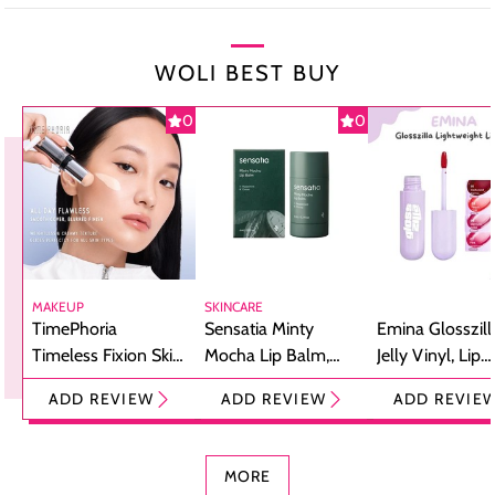
WOLI BEST BUY
0
0
MAKEUP
SKINCARE
TimePhoria
Sensatia Minty
Emina Glosszill
Timeless Fixion Skin
Mocha Lip Balm,
Jelly Vinyl, Lip
Tint Stick,
Pelembap Bibir
Cream Glossy
ADD REVIEW
ADD REVIEW
ADD REVIE
Foundation dan
dengan Aroma
Ringan dengan 
Concealer 2-in-1
Cokelat
Bibir Plumpy
MORE