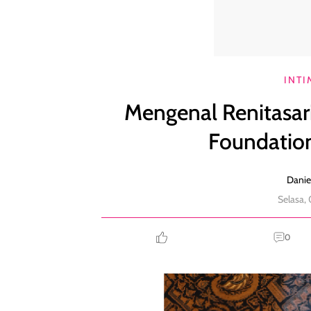
Mengenal Renitasari, Direktur Program Djarum Fou
INTI
Mengenal Renitasar
Foundation
Danie
Selasa,
0