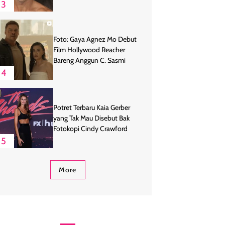
3
Foto: Gaya Agnez Mo Debut
Film Hollywood Reacher
Bareng Anggun C. Sasmi
4
Potret Terbaru Kaia Gerber
yang Tak Mau Disebut Bak
Fotokopi Cindy Crawford
5
More