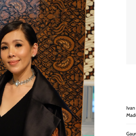
Ivan
Madu
Gaun