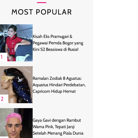
MOST POPULAR
Kisah Eks Pramugari &
Pegawai Pemda Bogor yang
Kini S2 Beasiswa di Rusia!
1
Ramalan Zodiak 8 Agustus:
Aquarius Hindari Perdebatan,
Capricorn Hidup Hemat
2
Gaya Gavi dengan Rambut
Warna Pink, Tepati Janji
Setelah Menang Piala Dunia