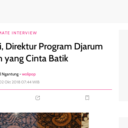
ndation yang Cinta Batik
0
MATE INTERVIEW
i, Direktur Program Djarum
 yang Cinta Batik
l Ngantung -
wolipop
 02 Okt 2018 07:44 WIB