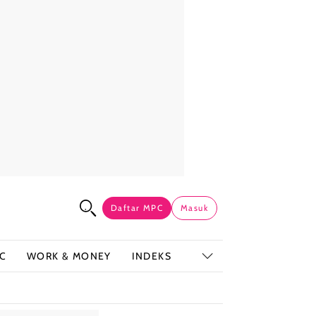
Daftar MPC
Masuk
C
WORK & MONEY
INDEKS