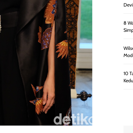
Devi
8 Wa
Simp
Wils
Mode
10 T
Kedu