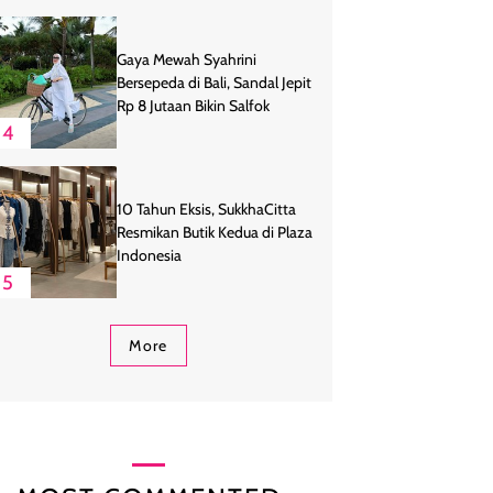
Gaya Mewah Syahrini
Bersepeda di Bali, Sandal Jepit
Rp 8 Jutaan Bikin Salfok
4
10 Tahun Eksis, SukkhaCitta
Resmikan Butik Kedua di Plaza
Indonesia
5
More