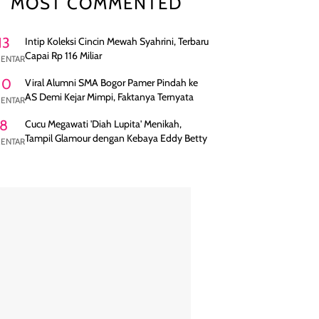
MOST COMMENTED
13
Intip Koleksi Cincin Mewah Syahrini, Terbaru
Capai Rp 116 Miliar
ENTAR
10
Viral Alumni SMA Bogor Pamer Pindah ke
AS Demi Kejar Mimpi, Faktanya Ternyata
ENTAR
8
Cucu Megawati 'Diah Lupita' Menikah,
Tampil Glamour dengan Kebaya Eddy Betty
ENTAR