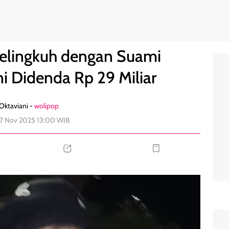
, Kini Didenda Rp 29 Miliar
0
Selingkuh dengan Suami
i Didenda Rp 29 Miliar
 Oktaviani -
wolipop
17 Nov 2025 13:00 WIB