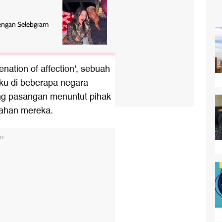
dengan Selebgram
enation of affection', sebuah
aku di beberapa negara
g pasangan menuntut pihak
kahan mereka.
NT