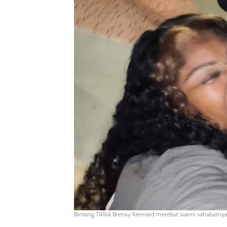
Bintang TikTok Brenay Kennard merebut suami sahabatnya 