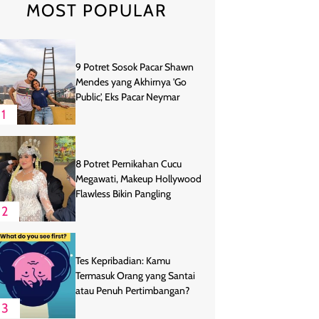
MOST POPULAR
9 Potret Sosok Pacar Shawn
Mendes yang Akhirnya 'Go
Public', Eks Pacar Neymar
1
8 Potret Pernikahan Cucu
Megawati, Makeup Hollywood
Flawless Bikin Pangling
2
Tes Kepribadian: Kamu
Termasuk Orang yang Santai
atau Penuh Pertimbangan?
3