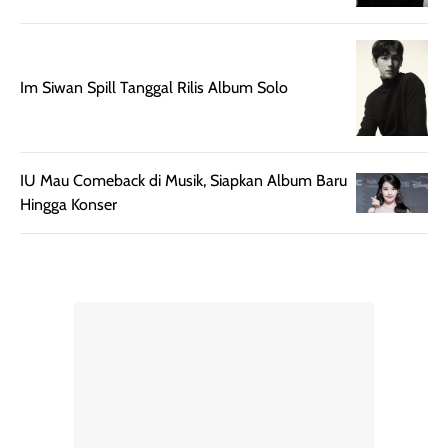
dan cukup ringkas
Meskipun begitu,
untuk dibawa saat
sunscreen tetap
bepergian.
perlu diaplikasikan
Semprotan yang
ulang sesuai
Im Siwan Spill Tanggal Rilis Album Solo
dihasilkan juga
kebutuhan agar
merata sehingga
perlindungannya
memudahkan
tetap optimal.
pengaplikasian
Karena baru
IU Mau Comeback di Musik, Siapkan Album Baru
tanpa membuat
pertama kali
Hingga Konser
rambut terasa
mencoba, review
berat. Perlu
ini berfokus pada
diingat bahwa
kesan awal
ketahanan aroma
penggunaan.
dapat berbeda
Penilaian
pada setiap orang,
mengenai
tergantung jenis
performa dalam
rambut, aktivitas,
jangka panjang,
dan kondisi
seperti
lingkungan.
kenyamanan