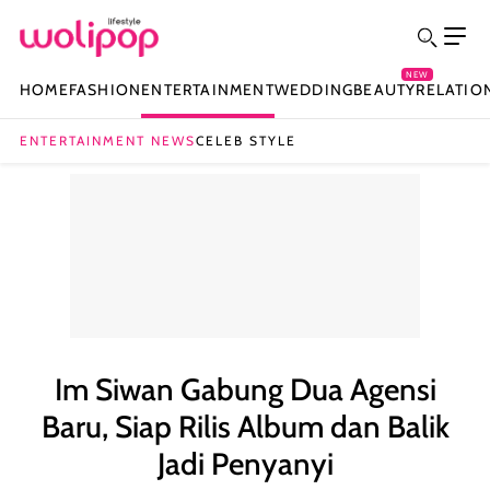
NEW
HOME
FASHION
ENTERTAINMENT
WEDDING
BEAUTY
RELATIO
ENTERTAINMENT NEWS
CELEB STYLE
Im Siwan Gabung Dua Agensi
Baru, Siap Rilis Album dan Balik
Jadi Penyanyi