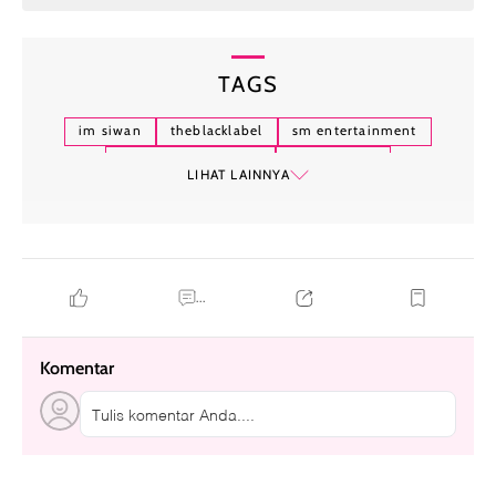
TAGS
im siwan
theblacklabel
sm entertainment
im siwan debut solo
hallyu-verse
LIHAT LAINNYA
...
Komentar
Tulis komentar Anda....