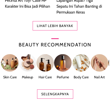
Pecinta Art Toy? Case HP
Lapangan Aspal? Tiga
Karakter Ini Bisa Jadi Pilihan
Sepatu Ini Tahan Banting di
Permukaan Keras
LIHAT LEBIH BANYAK
BEAUTY RECOMMENDATION
Skin Care
Makeup
Hair Care
Perfume
Body Care
Nail Art
SELENGKAPNYA