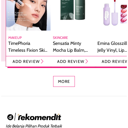
MAKEUP
SKINCARE
TimePhoria
Sensatia Minty
Emina Glosszill
Timeless Fixion Skin
Mocha Lip Balm,
Jelly Vinyl, Lip
Tint Stick,
Pelembap Bibir
Cream Glossy
ADD REVIEW
ADD REVIEW
ADD REVIE
Foundation dan
dengan Aroma
Ringan dengan 
Concealer 2-in-1
Cokelat
Bibir Plumpy
MORE
Ide Belanja Pilihan Produk Terbaik