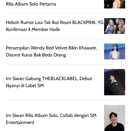
untuk aktivitas
akhir yang
juga. baru
Rilis Album Solo Pertama
harian, baik
membuat kulit
pemakaaian 6
sebelum maupun
tampak lebih
bulan tapi ker
setelah
cerah, namun
bersihnya mu
Heboh Rumor Lisa Tak Ikut Reuni BLACKPINK, YG
beraktivitas di luar
hasilnya tetap
ku
Konfirmasi 4 Member Hadir
ruangan. Selain
dapat berbeda
memberikan
pada setiap jenis
Penampilan Wendy Red Velvet Bikin Khawatir,
aroma pada
kulit. Produk ini
Disorot Kurus Bak Beda Orang
rambut, produk ini
mengandung
juga membantu
Amino dan
rambut terasa
Vitamin C, serta
lebih halus dan
dilengkapi SPF 35
Im Siwan Gabung THEBLACKLABEL, Debut
mudah diatur
PA+++ untuk
Nyanyi di Label SM
setelah
membantu
diaplikasikan.
melindungi kulit
Kemasannya
dari paparan sinar
praktis dengan
UV saat
Im Siwan Rilis Album Solo, Collab dengan SM
botol spray yang
beraktivitas di
Entertainment
mudah digunakan
siang hari.