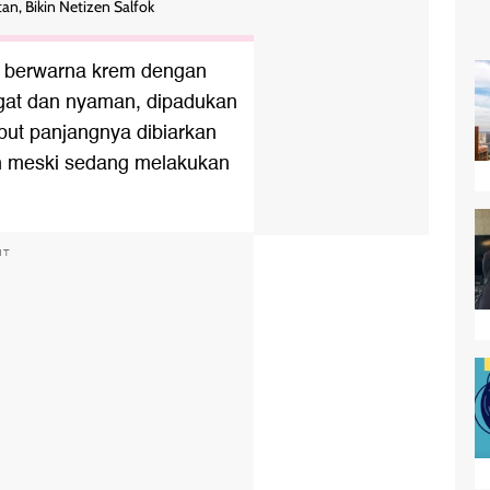
tan, Bikin Netizen Salfok
a berwarna krem dengan
gat dan nyaman, dipadukan
ut panjangnya dibiarkan
n meski sedang melakukan
NT