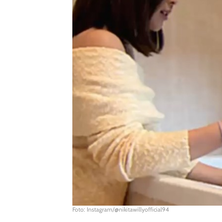
Foto: Instagram/@nikitawillyofficial94