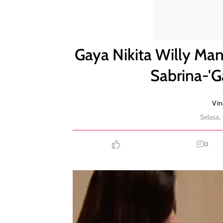
Gaya Nikita Willy Mandiin Anak Disorot, Pakai Baju
Gaya Nikita Willy Man
Sabrina-'G
Vin
Selasa,
0