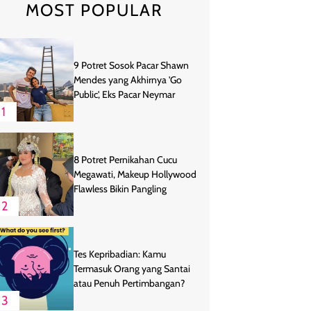
MOST POPULAR
9 Potret Sosok Pacar Shawn
Mendes yang Akhirnya 'Go
Public', Eks Pacar Neymar
1
8 Potret Pernikahan Cucu
Megawati, Makeup Hollywood
Flawless Bikin Pangling
2
Tes Kepribadian: Kamu
Termasuk Orang yang Santai
atau Penuh Pertimbangan?
3