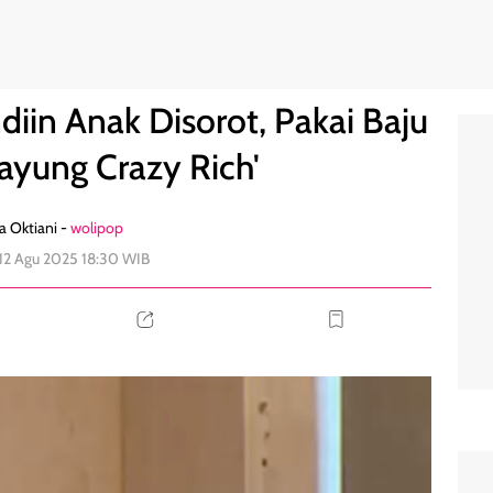
 Sabrina-'Gayung Crazy Rich'
0
diin Anak Disorot, Pakai Baju
ayung Crazy Rich'
a Oktiani -
wolipop
 12 Agu 2025 18:30 WIB