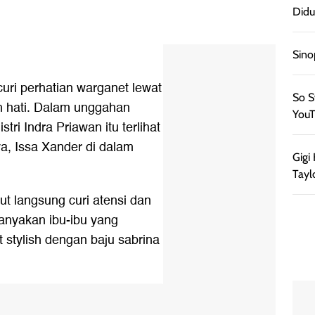
Didu
Sino
curi perhatian warganet lewat
So S
 hati. Dalam unggahan
YouT
stri Indra Priawan itu terlihat
, Issa Xander di dalam
Gigi
Tayl
ut langsung curi atensi dan
banyakan ibu-ibu yang
t stylish dengan baju sabrina