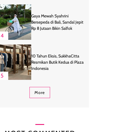
Gaya Mewah Syahrini
Bersepeda di Bali, Sandal Jepit
Rp 8 Jutaan Bikin Salfok
4
10 Tahun Eksis, SukkhaCitta
Resmikan Butik Kedua di Plaza
Indonesia
5
More