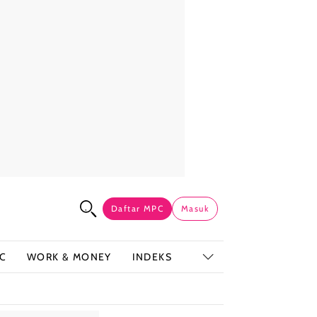
Daftar MPC
Masuk
C
WORK & MONEY
INDEKS