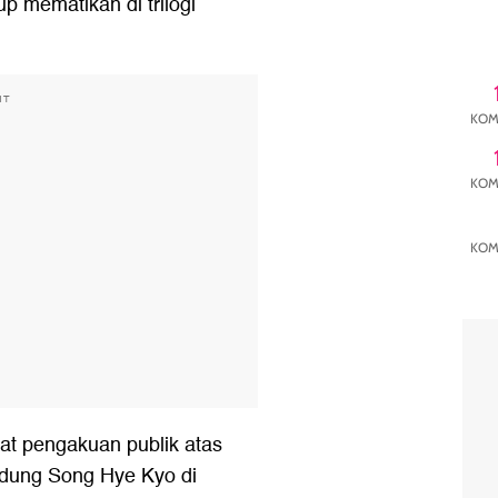
p mematikan di trilogi
NT
KOM
KOM
KOM
at pengakuan publik atas
dung Song Hye Kyo di