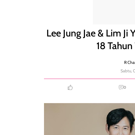
Lee Jung Jae & Lim Ji Yeon Dipasangkan, Beda Usia
Lee Jung Jae & Lim Ji
18 Tahun
R Chai
Sabtu, 
0