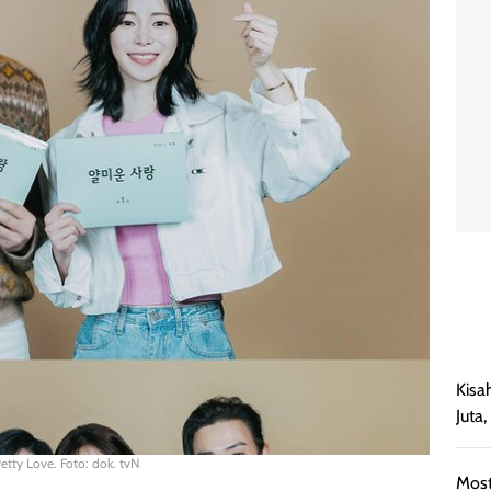
Kisa
Juta
etty Love. Foto: dok. tvN
Most