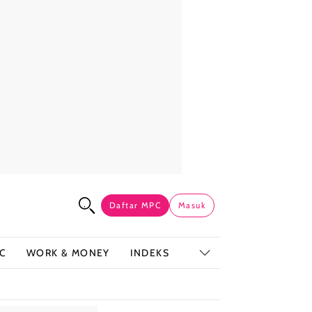
Daftar MPC
Masuk
C
WORK & MONEY
INDEKS