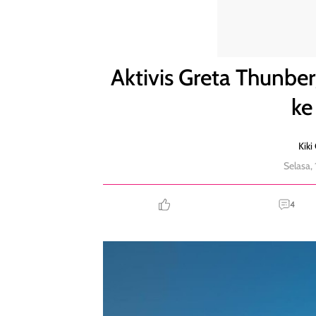
Aktivis Greta Thunberg Diculik Israel Saat Berlayar 
Aktivis Greta Thunberg
ke
Kiki
Selasa,
4