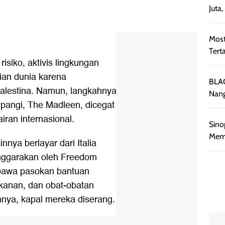
Juta
Most
Tert
siko, aktivis lingkungan
ian dunia karena
BLAC
alestina. Namun, langkahnya
Nang
mpangi, The Madleen, dicegat
airan internasional.
Sino
Memb
nnya berlayar dari Italia
nggarakan oleh Freedom
mbawa pasokan bantuan
akanan, dan obat-obatan
nya, kapal mereka diserang.