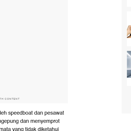
ITH CONTENT
oleh speedboat dan pesawat
engepung dan menyemprot
 mata yang tidak diketahui