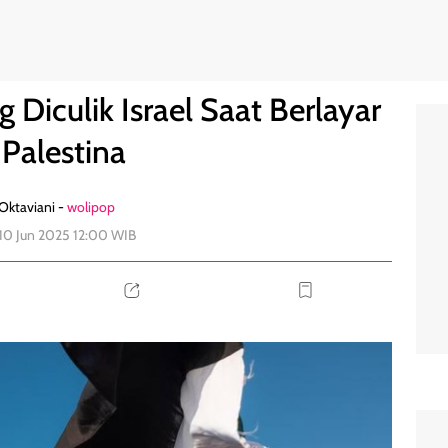
ke Palestina
4
 Diculik Israel Saat Berlayar
 Palestina
 Oktaviani -
wolipop
 10 Jun 2025 12:00 WIB