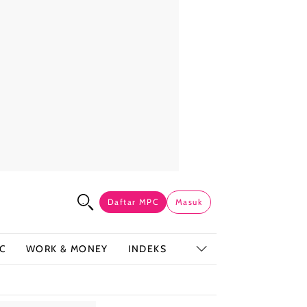
Daftar MPC
Masuk
C
WORK & MONEY
INDEKS