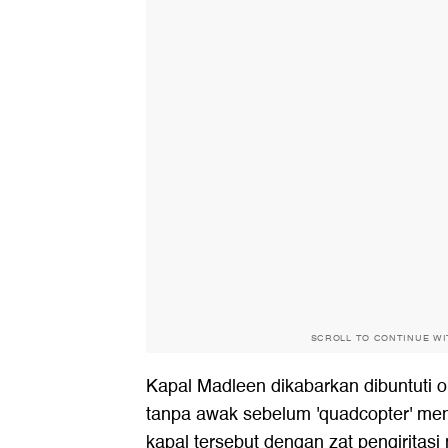
SCROLL TO CONTINUE W
Kapal Madleen dikabarkan dibuntuti 
tanpa awak sebelum 'quadcopter' m
kapal tersebut dengan zat pengiritasi