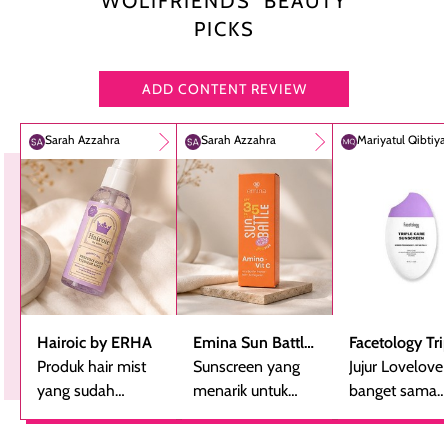
WOLIFRIENDS’ BEAUTY
PICKS
ADD CONTENT REVIEW
Sarah Azzahra
Sarah Azzahra
Mariyatul Qibtiy
Hairoic by ERHA
Emina Sun Battle
Facetology Tri
Produk hair mist
SPF 35 PA+++
Sunscreen yang
Care Sunscree
Jujur Lovelove
yang sudah
Bright Glow Fun
menarik untuk
SPF 40 PA+++
banget sama
beberapa kali
Size
dicoba, terutama
sunscreen iniii..
dibeli ulang
bagi yang mencari
suka sama