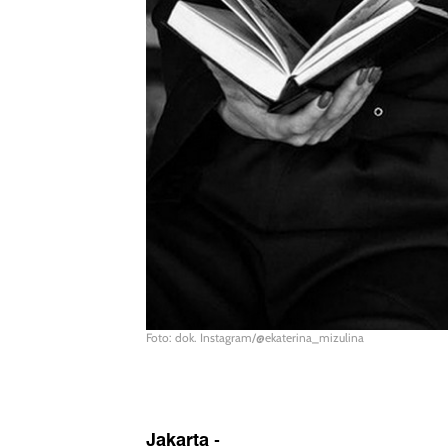
Foto: dok. Instagram/@ekaterina_mizulina
Jakarta
-