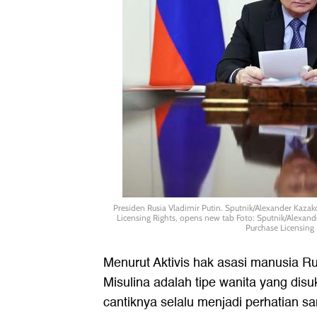
Presiden Rusia Vladimir Putin. Sputnik/Alexander Kaza
Licensing Rights, opens new tab Foto: Sputnik/Alexan
Purchase Licensing 
Menurut Aktivis hak asasi manusia 
Misulina adalah tipe wanita yang disu
cantiknya selalu menjadi perhatian s