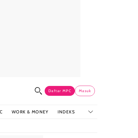
Daftar MPC
Masuk
C
WORK & MONEY
INDEKS