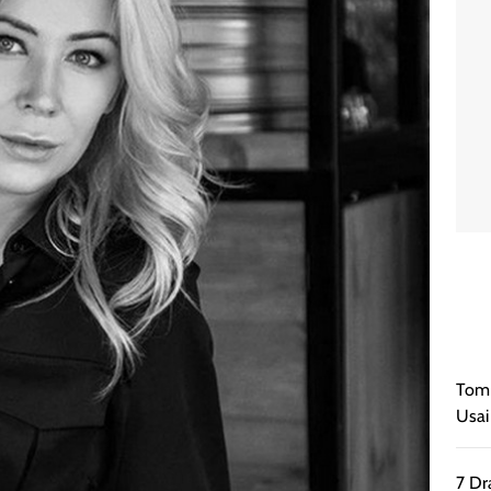
Tom 
Usai
7 Dr