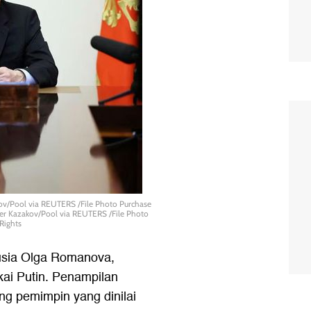
kov/Pool via REUTERS /File Photo Purchase
der Kazakov/Pool via REUTERS /File Photo
Rights
Rusia Olga Romanova,
kai Putin. Penampilan
ang pemimpin yang dinilai