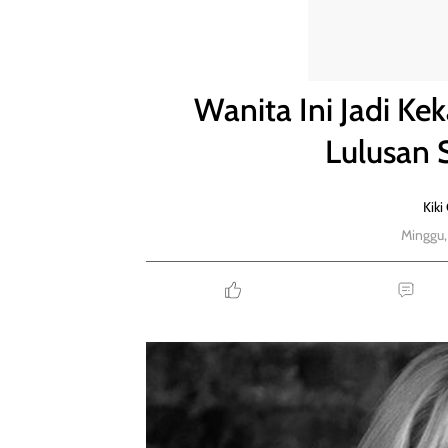
Wanita Ini Jadi Kekasih Gelap Vladimir Putin, Lulus
Wanita Ini Jadi Kek
Lulusan 
Kiki
Minggu,