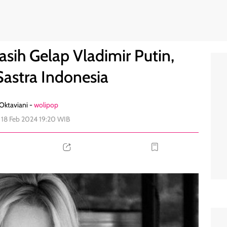
an Sastra Indonesia
2
asih Gelap Vladimir Putin,
Sastra Indonesia
 Oktaviani -
wolipop
 18 Feb 2024 19:20 WIB