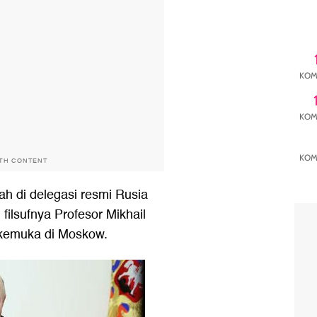
KOM
KOM
KOM
ITH CONTENT
h di delegasi resmi Rusia
ilsufnya Profesor Mikhail
rkemuka di Moskow.