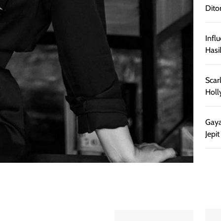
Dito
Infl
Hasi
Scar
Holl
Gaya
Jepi