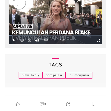
TAGS
blake lively
pompa asi
ibu menyusui
0