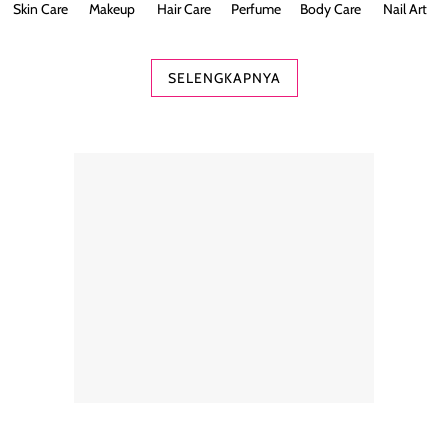
Skin Care
Makeup
Hair Care
Perfume
Body Care
Nail Art
SELENGKAPNYA