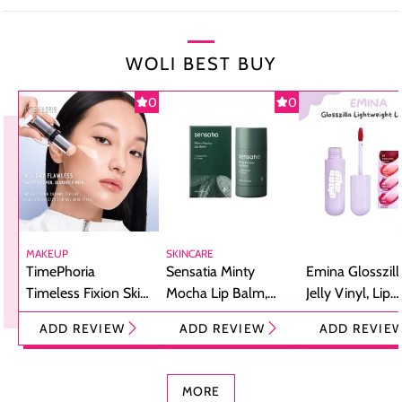
WOLI BEST BUY
0
0
MAKEUP
SKINCARE
TimePhoria
Sensatia Minty
Emina Glosszill
Timeless Fixion Skin
Mocha Lip Balm,
Jelly Vinyl, Lip
Tint Stick,
Pelembap Bibir
Cream Glossy
ADD REVIEW
ADD REVIEW
ADD REVIE
Foundation dan
dengan Aroma
Ringan dengan 
Concealer 2-in-1
Cokelat
Bibir Plumpy
MORE