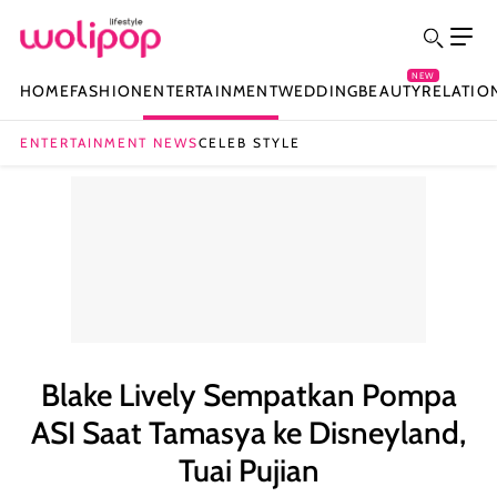
NEW
HOME
FASHION
ENTERTAINMENT
WEDDING
BEAUTY
RELATIO
ENTERTAINMENT NEWS
CELEB STYLE
Blake Lively Sempatkan Pompa
ASI Saat Tamasya ke Disneyland,
Tuai Pujian