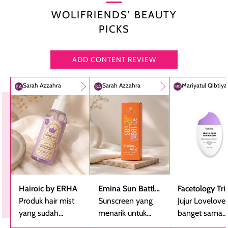
WOLIFRIENDS’ BEAUTY
PICKS
ADD CONTENT REVIEW
Sarah Azzahra
Sarah Azzahra
Mariyatul Qibtiy
Hairoic by ERHA
Emina Sun Battle
Facetology Tri
Produk hair mist
SPF 35 PA+++
Sunscreen yang
Care Sunscree
Jujur Lovelove
yang sudah
Bright Glow Fun
menarik untuk
SPF 40 PA+++
banget sama
beberapa kali
Size
dicoba, terutama
sunscreen iniii..