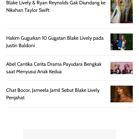
Blake Lively & Ryan Reynolds Gak Diundang ke
setelah
membantu
Nikahan Taylor Swift
diaplikasikan.
melindungi kulit
Kemasannya
dari paparan sinar
praktis dengan
UV saat
botol spray yang
beraktivitas di
Hakim Gugurkan 10 Gugatan Blake Lively pada
mudah digunakan
siang hari.
Justin Baldoni
dan cukup ringkas
Meskipun begitu,
untuk dibawa saat
sunscreen tetap
bepergian.
perlu diaplikasikan
Abel Cantika Cerita Drama Payudara Bengkak
Semprotan yang
ulang sesuai
saat Menyusui Anak Kedua
dihasilkan juga
kebutuhan agar
merata sehingga
perlindungannya
Chat Bocor, Jameela Jamil Sebut Blake Lively
memudahkan
tetap optimal.
Penjahat
pengaplikasian
Karena baru
tanpa membuat
pertama kali
rambut terasa
mencoba, review
berat. Perlu
ini berfokus pada
diingat bahwa
kesan awal
ketahanan aroma
penggunaan.