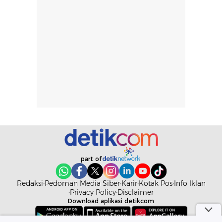
dapat berbeda
Penilaian
pada setiap orang,
mengenai
tergantung jenis
performa dalam
rambut, aktivitas,
jangka panjang,
dan kondisi
seperti
lingkungan.
kenyamanan
Namun, dari
setelah
pengalaman
pemakaian rutin
penggunaan
atau
hingga repurchase
kecocokannya
beberapa kali,
pada berbagai
performanya
kondisi kulit,
terasa cukup
masih
part of
konsisten untuk
memerlukan
penggunaan
penggunaan lebih
Redaksi
Pedoman Media Siber
Karir
Kotak Pos
Info Iklan
sehari-hari.
lanjut.
Privacy Policy
Disclaimer
Download aplikasi detikcom